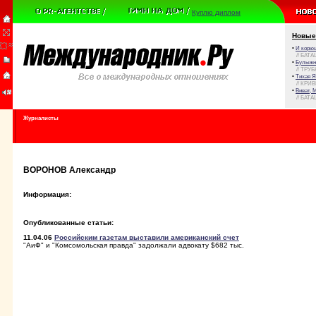
Куплю диплом
Новые
•
И корюш
// БАТА
•
Булыжни
// ТРУ
•
Тихая Я
// КРИ
•
Виват, 
// БАТА
Журналисты
ВОРОНОВ Александр
Информация:
Опубликованные статьи:
11.04.06
Российским газетам выставили американский счет
"АиФ" и "Комсомольская правда" задолжали адвокату $682 тыс.