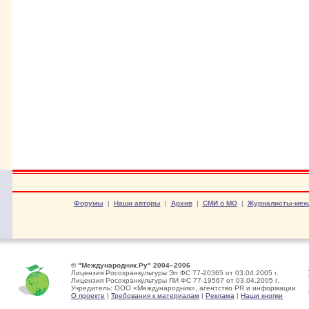
Форумы
|
Наши авторы
|
Архив
|
СМИ о МО
|
Журналисты-меж
© "Международник.Ру" 2004–2006
Лицензия Росохранкультуры Эл ФС 77-20365 от 03.04.2005 г.
Лицензия Росохранкультуры ПИ ФС 77-19567 от 03.04.2005 г.
Учредитель: ООО «Международник», агентство PR и информации
О проекте
|
Требования к материалам
|
Реклама
|
Наши кнопки