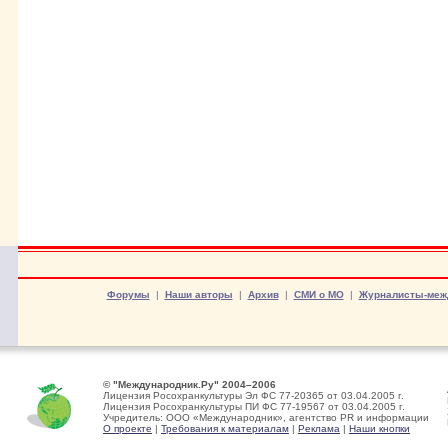
Форумы
|
Наши авторы
|
Архив
|
СМИ о МО
|
Журналисты-меж
© "Международник.Ру" 2004–2006
Лицензия Росохранкультуры Эл ФС 77-20365 от 03.04.2005 г.
Лицензия Росохранкультуры ПИ ФС 77-19567 от 03.04.2005 г.
Учредитель: ООО «Международник», агентство PR и информации
О проекте
|
Требования к материалам
|
Реклама
|
Наши кнопки