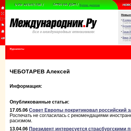
Куплю диплом
Новые
•
И корюш
// БАТА
•
Булыжни
// ТРУ
•
Тихая Я
// КРИ
•
Виват, 
// БАТА
Журналисты
ЧЕБОТАРЕВ Алексей
Информация:
Опубликованные статьи:
17.05.06
Совет Европы покритиковал российский з
Роспечать не согласилась с рекомендациями иностранн
расизмом.
13.04.06
Президент интересуется страсбургскими