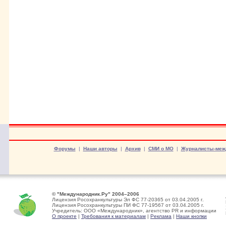
Форумы
|
Наши авторы
|
Архив
|
СМИ о МО
|
Журналисты-меж
© "Международник.Ру" 2004–2006
Лицензия Росохранкультуры Эл ФС 77-20365 от 03.04.2005 г.
Лицензия Росохранкультуры ПИ ФС 77-19567 от 03.04.2005 г.
Учредитель: ООО «Международник», агентство PR и информации
О проекте
|
Требования к материалам
|
Реклама
|
Наши кнопки