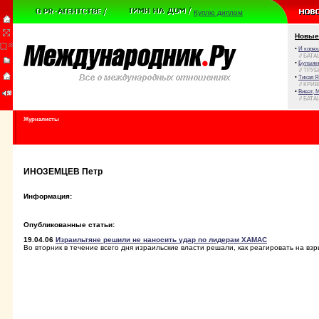
Куплю диплом
Новые
•
И корюш
// БАТА
•
Булыжни
// ТРУ
•
Тихая Я
// КРИ
•
Виват, 
// БАТА
Журналисты
ИНОЗЕМЦЕВ Петр
Информация:
Опубликованные статьи:
19.04.06
Израильтяне решили не наносить удар по лидерам ХАМАС
Во вторник в течение всего дня израильские власти решали, как реагировать на взр