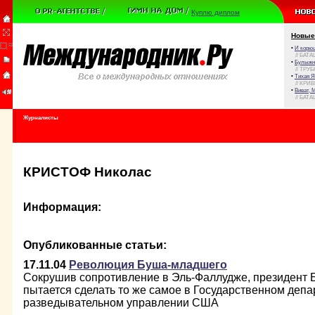
Куплю диплом
Новые
•
И корюш
// БАТА
•
Булыжни
// ТРУ
•
Тихая Я
// КРИ
•
Виват, 
// БАТА
Журналисты
КРИСТОФ Николас
Информация:
Опубликованные статьи:
17.11.04
Революция Буша-младшего
Сокрушив сопротивление в Эль-Фаллудже, президент
пытается сделать то же самое в Государственном деп
разведывательном управлении США