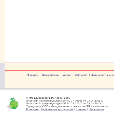
Форумы
|
Наши авторы
|
Архив
|
СМИ о МО
|
Журналисты-меж
© "Международник.Ру" 2004–2006
Лицензия Росохранкультуры Эл ФС 77-20365 от 03.04.2005 г.
Лицензия Росохранкультуры ПИ ФС 77-19567 от 03.04.2005 г.
Учредитель: ООО «Международник», агентство PR и информации
О проекте
|
Требования к материалам
|
Реклама
|
Наши кнопки