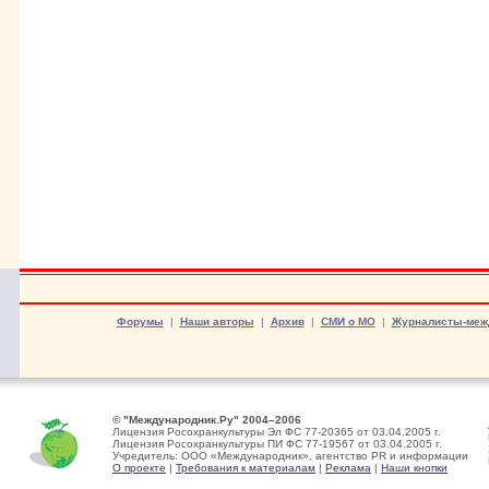
Форумы
|
Наши авторы
|
Архив
|
СМИ о МО
|
Журналисты-меж
© "Международник.Ру" 2004–2006
Лицензия Росохранкультуры Эл ФС 77-20365 от 03.04.2005 г.
Лицензия Росохранкультуры ПИ ФС 77-19567 от 03.04.2005 г.
Учредитель: ООО «Международник», агентство PR и информации
О проекте
|
Требования к материалам
|
Реклама
|
Наши кнопки