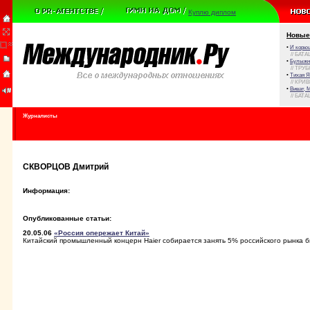
Куплю диплом
Новые
•
И корюш
// БАТА
•
Булыжни
// ТРУ
•
Тихая Я
// КРИ
•
Виват, 
// БАТА
Журналисты
СКВОРЦОВ Дмитрий
Информация:
Опубликованные статьи:
20.05.06
«Россия опережает Китай»
Китайский промышленный концерн Haier собирается занять 5% российского рынка 