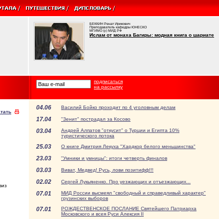
БЕККИН Ренат Ирикович
Преподаватель кафедры ЮНЕСКО
МГИМО (у) МИД РФ
Ислам от монаха Багиры: модная книга о шариате
подписаться
на рассылку
04.06
Василий Бойко проходит по 4 уголовным делам
тать
17.04
"Зенит" пострадал за Косово
03.04
Андрей Алпатов "откусит" о Турции и Египта 10%
туристического потока
25.03
О книге Дмитрия Лекуха "Хардкор белого меньшинства"
23.03
"Умники и умницы": итоги четверть финалов
03.03
Виват, Медвед! Русь, лови позитифф!!!
02.02
Сергей Лукьяненко. Про уезжающих и отъезжающих...
виз
07.01
МИД России высмеял "свободный и справедливый характер"
грузинских выборов
07.01
РОЖДЕСТВЕНСКОЕ ПОСЛАНИЕ Святейшего Патриарха
Московского и всея Руси Алексия II