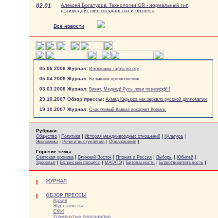
02.01
Алексей Богатуров: Технологии GR - нормальный тип
взаимодействия государства и бизнеса
Все новости
05.06.2008 Журнал:
И корюшка таяла во рту
05.04.2008 Журнал:
Булыжник преткновения...
03.03.2008 Журнал:
Виват, Медвед! Русь лови позитифф!!!
29.10.2007 Обзор прессы:
Ахмад Кадыров как зеркало русской дипломатии
19.10.2007 Журнал:
Счастливый Кавказ покоряет Кремль
Рубрики:
|
|
|
|
Общество
Политика
История международных отношений
Культура
|
|
|
Экономика
Речи и выступления
Образование
Горячие темы:
|
|
|
|
|
Светская хроника
Ближний Восток
Япония и Россия
Выборы
Юбилей
|
|
|
|
|
Здоровье
Болонский процесс
МАГАТЭ
Безопасность
Благотворительность
ЖУРНАЛ
ОБЗОР ПРЕССЫ
Архив
Журналисты
СМИ
Упомянутые персоналии