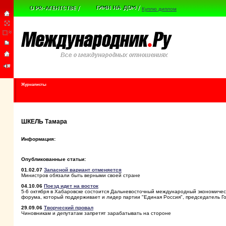
Куплю диплом
Журналисты
ШКЕЛЬ Тамара
Информация:
Опубликованные статьи:
01.02.07
Запасной вариант отменяется
Министров обязали быть верными своей стране
04.10.06
Поезд идет на восток
5-6 октября в Хабаровске состоится Дальневосточный международный экономическ
форума, который поддерживает и лидер партии "Единая Россия", председатель Го
29.09.06
Творческий провал
Чиновникам и депутатам запретят зарабатывать на стороне