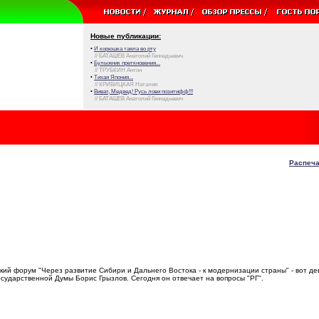
Новые публикации:
•
И корюшка таяла во рту
// БАТАШЕВ Анатолий Геннадьевич
•
Булыжник преткновения...
// ТРУБКИН Антон
•
Тихая Япония...
// КРИВИЦКАЯ Наталия
•
Виват, Медвед! Русь лови позитифф!!!
// БАТАШЕВ Анатолий Геннадьевич
Распеча
ий форум "Через развитие Сибири и Дальнего Востока - к модернизации страны" - вот де
сударственной Думы Борис Грызлов. Сегодня он отвечает на вопросы "РГ".