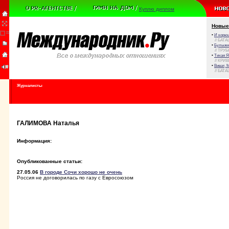
Куплю диплом
Новые
•
И корюш
// БАТА
•
Булыжни
// ТРУ
•
Тихая Я
// КРИ
•
Виват, 
// БАТА
Журналисты
ГАЛИМОВА Наталья
Информация:
Опубликованные статьи:
27.05.06
В городе Сочи хорошо не очень
Россия не договорилась по газу с Евросоюзом