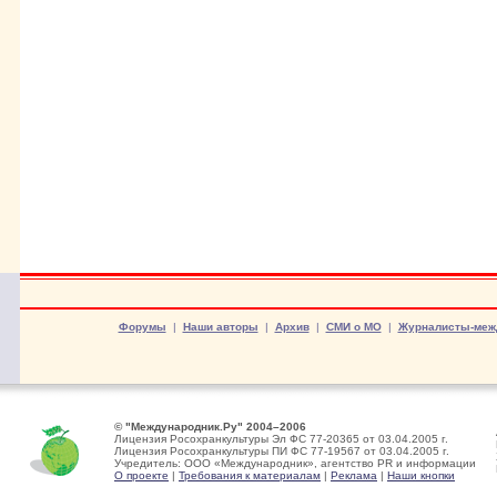
Форумы
|
Наши авторы
|
Архив
|
СМИ о МО
|
Журналисты-меж
© "Международник.Ру" 2004–2006
Лицензия Росохранкультуры Эл ФС 77-20365 от 03.04.2005 г.
Лицензия Росохранкультуры ПИ ФС 77-19567 от 03.04.2005 г.
Учредитель: ООО «Международник», агентство PR и информации
О проекте
|
Требования к материалам
|
Реклама
|
Наши кнопки