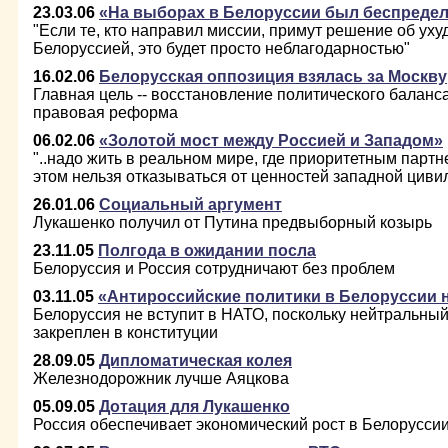
23.03.06
«На выборах в Белоруссии был беспредел
"Если те, кто направил миссии, примут решение об ух
Белоруссией, это будет просто неблагодарностью"
16.02.06
Белорусская оппозиция взялась за Москву
Главная цель -- восстановление политического баланса
правовая реформа
06.02.06
«Золотой мост между Россией и Западом»
"..надо жить в реальном мире, где приоритетным партн
этом нельзя отказываться от ценностей западной циви
26.01.06
Социальный аргумент
Лукашенко получил от Путина предвыборный козырь
23.11.05
Полгода в ожидании посла
Белоруссия и Россия сотрудничают без проблем
03.11.05
«Антироссийские политики в Белоруссии 
Белоруссия не вступит в НАТО, поскольку нейтральный
закреплен в конституции
28.09.05
Дипломатическая колея
Железнодорожник лучше Аяцкова
05.09.05
Дотация для Лукашенко
Россия обеспечивает экономический рост в Белорусси