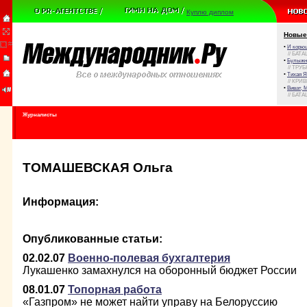
Куплю диплом
Новые
•
И корюш
// БАТА
•
Булыжни
// ТРУ
•
Тихая Я
// КРИ
•
Виват, 
// БАТА
Журналисты
ТОМАШЕВСКАЯ Ольга
Информация:
Опубликованные статьи:
02.02.07
Военно-полевая бухгалтерия
Лукашенко замахнулся на оборонный бюджет России
08.01.07
Топорная работа
«Газпром» не может найти управу на Белоруссию