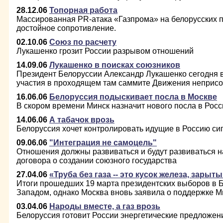
28.12.06
Топорная работа
Массированная PR-атака «Газпрома» на белорусских 
достойное сопротивление.
02.10.06
Союз по расчету
Лукашенко грозит России разрывом отношений
14.09.06
Лукашенко в поисках союзников
Президент Белоруссии Александр Лукашенко сегодня в
участия в проходящем там саммите Движения неприс
16.06.06
Белоруссия подыскивает посла в Москве
В скором времени Минск назначит нового посла в Росс
14.06.06
А табачок врозь
Белоруссия хочет контролировать идущие в Россию сиг
09.06.06
"Интеграция не самоцель"
Отношения должны развиваться и будут развиваться 
договора о создании союзного государства
27.04.06
«Труба без газа -- это кусок железа, зарыт
Итоги прошедших 19 марта президентских выборов в 
Западом, однако Москва вновь заявила о поддержке М
03.04.06
Народы вместе, а газ врозь
Белоруссия готовит России энергетические предложен