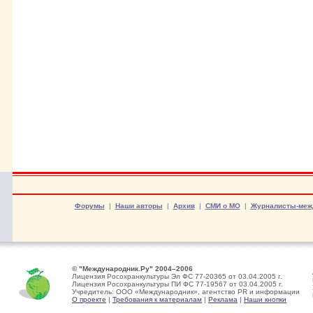
Форумы
|
Наши авторы
|
Архив
|
СМИ о МО
|
Журналисты-меж
© "Международник.Ру" 2004–2006
Лицензия Росохранкультуры Эл ФС 77-20365 от 03.04.2005 г.
Лицензия Росохранкультуры ПИ ФС 77-19567 от 03.04.2005 г.
Учредитель: ООО «Международник», агентство PR и информации
О проекте
|
Требования к материалам
|
Реклама
|
Наши кнопки