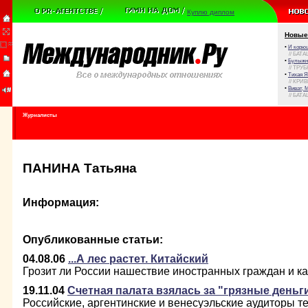
Куплю диплом
Новые
•
И корюш
// БАТА
•
Булыжни
// ТРУ
•
Тихая Я
// КРИ
•
Виват, 
// БАТА
Журналисты
ПАНИНА Татьяна
Информация:
Опубликованные статьи:
04.08.06
...А лес растет. Китайский
Грозит ли России нашествие иностранных граждан и к
19.11.04
Счетная палата взялась за "грязные деньг
Российские, аргентинские и венесуэльские аудиторы те