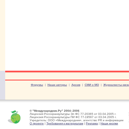
Форумы
|
Наши авторы
|
Архив
|
СМИ о МО
|
Журналисты-меж
© "Международник.Ру" 2004–2006
Лицензия Росохранкультуры Эл ФС 77-20365 от 03.04.2005 г.
Лицензия Росохранкультуры ПИ ФС 77-19567 от 03.04.2005 г.
Учредитель: ООО «Международник», агентство PR и информации
О проекте
|
Требования к материалам
|
Реклама
|
Наши кнопки