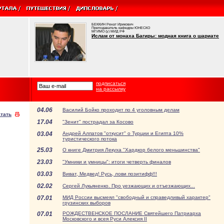
БЕККИН Ренат Ирикович
Преподаватель кафедры ЮНЕСКО
МГИМО (у) МИД РФ
Ислам от монаха Багиры: модная книга о шариате
подписаться
на рассылку
04.06
Василий Бойко проходит по 4 уголовным делам
тать
17.04
"Зенит" пострадал за Косово
03.04
Андрей Алпатов "откусит" о Турции и Египта 10%
туристического потока
25.03
О книге Дмитрия Лекуха "Хардкор белого меньшинства"
23.03
"Умники и умницы": итоги четверть финалов
03.03
Виват, Медвед! Русь, лови позитифф!!!
02.02
Сергей Лукьяненко. Про уезжающих и отъезжающих...
07.01
МИД России высмеял "свободный и справедливый характер"
грузинских выборов
07.01
РОЖДЕСТВЕНСКОЕ ПОСЛАНИЕ Святейшего Патриарха
Московского и всея Руси Алексия II