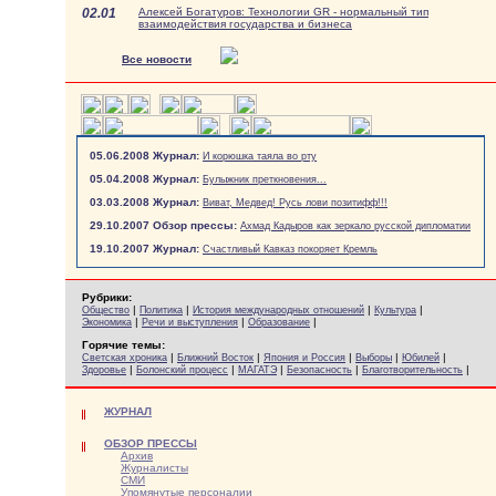
02.01
Алексей Богатуров: Технологии GR - нормальный тип
взаимодействия государства и бизнеса
Все новости
05.06.2008 Журнал:
И корюшка таяла во рту
05.04.2008 Журнал:
Булыжник преткновения...
03.03.2008 Журнал:
Виват, Медвед! Русь лови позитифф!!!
29.10.2007 Обзор прессы:
Ахмад Кадыров как зеркало русской дипломатии
19.10.2007 Журнал:
Счастливый Кавказ покоряет Кремль
Рубрики:
|
|
|
|
Общество
Политика
История международных отношений
Культура
|
|
|
Экономика
Речи и выступления
Образование
Горячие темы:
|
|
|
|
|
Светская хроника
Ближний Восток
Япония и Россия
Выборы
Юбилей
|
|
|
|
|
Здоровье
Болонский процесс
МАГАТЭ
Безопасность
Благотворительность
ЖУРНАЛ
ОБЗОР ПРЕССЫ
Архив
Журналисты
СМИ
Упомянутые персоналии