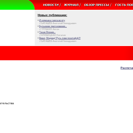
Новые публикации:
•
И корюшка таяла во рту
// БАТАШЕВ Анатолий Геннадьевич
•
Булыжник преткновения...
// ТРУБКИН Антон
•
Тихая Япония...
// КРИВИЦКАЯ Наталия
•
Виват, Медвед! Русь лови позитифф!!!
// БАТАШЕВ Анатолий Геннадьевич
Распеча
ательства