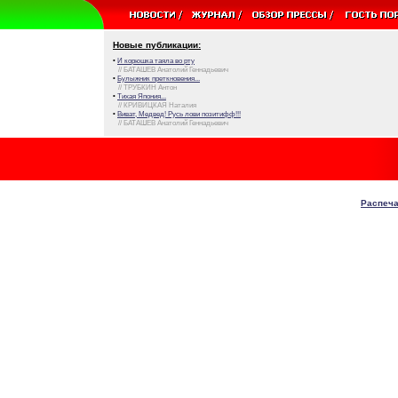
Новые публикации:
•
И корюшка таяла во рту
// БАТАШЕВ Анатолий Геннадьевич
•
Булыжник преткновения...
// ТРУБКИН Антон
•
Тихая Япония...
// КРИВИЦКАЯ Наталия
•
Виват, Медвед! Русь лови позитифф!!!
// БАТАШЕВ Анатолий Геннадьевич
Распеча