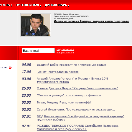
БЕККИН Ренат Ирикович
Преподаватель кафедры ЮНЕСКО
МГИМО (у) МИД РФ
Ислам от монаха Багиры: модная книга о шариате
подписаться
на рассылку
04.06
Василий Бойко проходит по 4 уголовным делам
тать
17.04
"Зенит" пострадал за Косово
03.04
Андрей Алпатов "откусит" о Турции и Египта 10%
туристического потока
25.03
О книге Дмитрия Лекуха "Хардкор белого меньшинства"
23.03
"Умники и умницы": итоги четверть финалов
03.03
Виват, Медвед! Русь, лови позитифф!!!
02.02
Сергей Лукьяненко. Про уезжающих и отъезжающих...
07.01
МИД России высмеял "свободный и справедливый характер"
грузинских выборов
07.01
РОЖДЕСТВЕНСКОЕ ПОСЛАНИЕ Святейшего Патриарха
Московского и всея Руси Алексия II