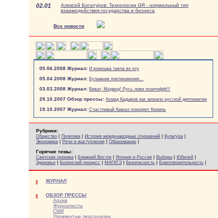
02.01
Алексей Богатуров: Технологии GR - нормальный тип
взаимодействия государства и бизнеса
Все новости
05.06.2008 Журнал:
И корюшка таяла во рту
05.04.2008 Журнал:
Булыжник преткновения...
03.03.2008 Журнал:
Виват, Медвед! Русь лови позитифф!!!
29.10.2007 Обзор прессы:
Ахмад Кадыров как зеркало русской дипломатии
19.10.2007 Журнал:
Счастливый Кавказ покоряет Кремль
Рубрики:
|
|
|
|
Общество
Политика
История международных отношений
Культура
|
|
|
Экономика
Речи и выступления
Образование
Горячие темы:
|
|
|
|
|
Светская хроника
Ближний Восток
Япония и Россия
Выборы
Юбилей
|
|
|
|
|
Здоровье
Болонский процесс
МАГАТЭ
Безопасность
Благотворительность
ЖУРНАЛ
ОБЗОР ПРЕССЫ
Архив
Журналисты
СМИ
Упомянутые персоналии