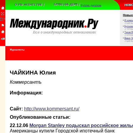
Куплю диплом
Новые
•
И корюш
// БАТА
•
Булыжни
// ТРУ
•
Тихая Я
// КРИ
•
Виват, 
// БАТА
Журналисты
ЧАЙКИНА Юлия
Коммерсантъ
Информация:
Сайт:
http://www.kommersant.ru/
Опубликованные статьи:
22.12.06
Morgan Stanley подыскал российское жиль
Американцы купили Городской ипотечный банк