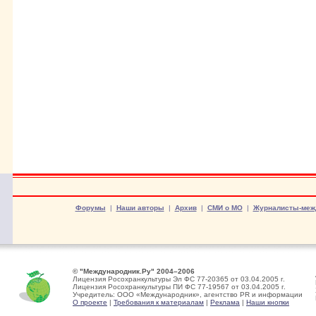
Форумы
|
Наши авторы
|
Архив
|
СМИ о МО
|
Журналисты-меж
© "Международник.Ру" 2004–2006
Лицензия Росохранкультуры Эл ФС 77-20365 от 03.04.2005 г.
Лицензия Росохранкультуры ПИ ФС 77-19567 от 03.04.2005 г.
Учредитель: ООО «Международник», агентство PR и информации
О проекте
|
Требования к материалам
|
Реклама
|
Наши кнопки