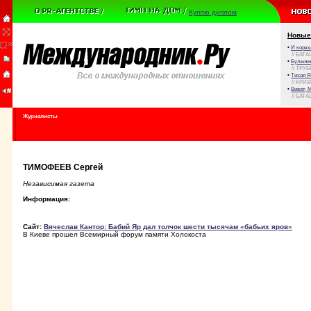
Куплю диплом
Новые
•
И корюш
// БАТА
•
Булыжни
// ТРУ
•
Тихая Я
// КРИ
•
Виват, 
// БАТА
Журналисты
ТИМОФЕЕВ Сергей
Независимая газета
Информация:
Сайт:
Вячеслав Кантор: Бабий Яр дал толчок шести тысячам «бабьих яров»
В Киеве прошел Всемирный форум памяти Холокоста