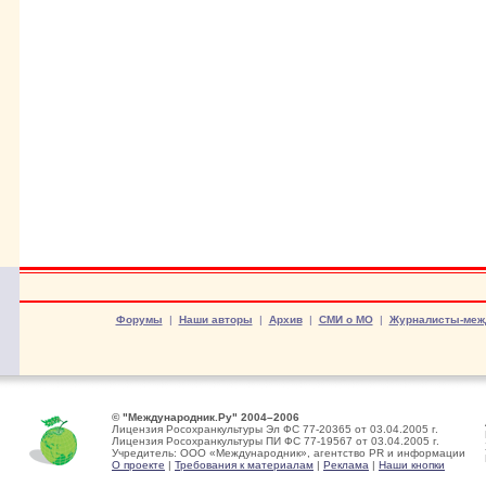
Форумы
|
Наши авторы
|
Архив
|
СМИ о МО
|
Журналисты-меж
© "Международник.Ру" 2004–2006
Лицензия Росохранкультуры Эл ФС 77-20365 от 03.04.2005 г.
Лицензия Росохранкультуры ПИ ФС 77-19567 от 03.04.2005 г.
Учредитель: ООО «Международник», агентство PR и информации
О проекте
|
Требования к материалам
|
Реклама
|
Наши кнопки