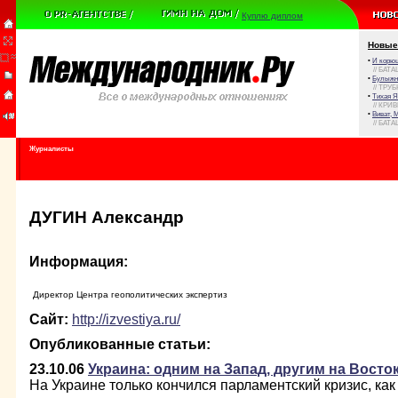
Куплю диплом
Новые
•
И корюш
// БАТА
•
Булыжни
// ТРУ
•
Тихая Я
// КРИ
•
Виват, 
// БАТА
Журналисты
ДУГИН Александр
Информация:
Директор Центра геополитических экспертиз
Сайт:
http://izvestiya.ru/
Опубликованные статьи:
23.10.06
Украина: одним на Запад, другим на Восто
На Украине только кончился парламентский кризис, как