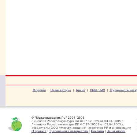
Форумы
|
Наши авторы
|
Архив
|
СМИ о МО
|
Журналисты-меж
© "Международник.Ру" 2004–2006
Лицензия Росохранкультуры Эл ФС 77-20365 от 03.04.2005 г.
Лицензия Росохранкультуры ПИ ФС 77-19567 от 03.04.2005 г.
Учредитель: ООО «Международник», агентство PR и информации
О проекте
|
Требования к материалам
|
Реклама
|
Наши кнопки