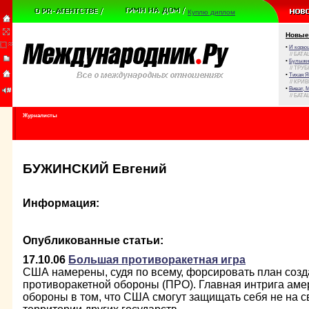
Куплю диплом
Новые
•
И корюш
// БАТА
•
Булыжни
// ТРУ
•
Тихая Я
// КРИ
•
Виват, 
// БАТА
Журналисты
БУЖИНСКИЙ Евгений
Информация:
Опубликованные статьи:
17.10.06
Большая противоракетная игра
США намерены, судя по всему, форсировать план соз
противоракетной обороны (ПРО). Главная интрига аме
обороны в том, что США смогут защищать себя не на с