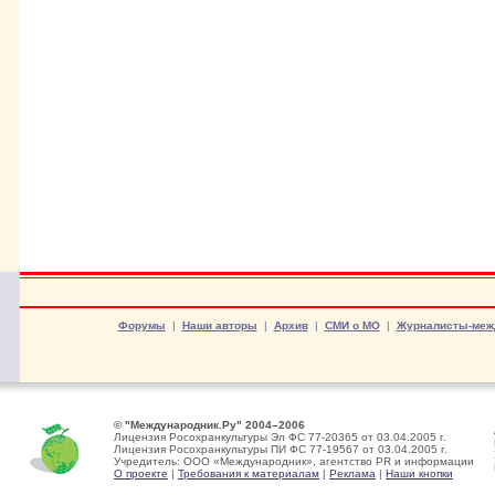
Форумы
|
Наши авторы
|
Архив
|
СМИ о МО
|
Журналисты-меж
© "Международник.Ру" 2004–2006
Лицензия Росохранкультуры Эл ФС 77-20365 от 03.04.2005 г.
Лицензия Росохранкультуры ПИ ФС 77-19567 от 03.04.2005 г.
Учредитель: ООО «Международник», агентство PR и информации
О проекте
|
Требования к материалам
|
Реклама
|
Наши кнопки