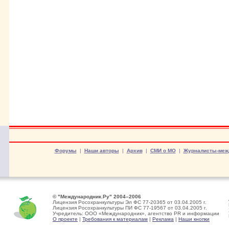
Форумы
|
Наши авторы
|
Архив
|
СМИ о МО
|
Журналисты-меж
© "Международник.Ру" 2004–2006
Лицензия Росохранкультуры Эл ФС 77-20365 от 03.04.2005 г.
Лицензия Росохранкультуры ПИ ФС 77-19567 от 03.04.2005 г.
Учредитель: ООО «Международник», агентство PR и информации
О проекте
|
Требования к материалам
|
Реклама
|
Наши кнопки