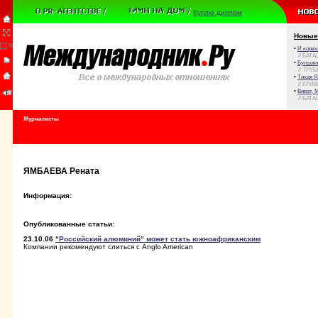
Куплю диплом
Новые
•
И корюш
// БАТА
•
Булыжни
// ТРУ
•
Тихая Я
// КРИ
•
Виват, 
// БАТА
Журналисты
ЯМБАЕВА Рената
Информация:
Опубликованные статьи:
23.10.06
"Российский алюминий" может стать южноафриканским
Компании рекомендуют слиться с Anglo American