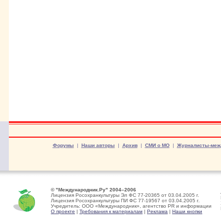
Форумы
|
Наши авторы
|
Архив
|
СМИ о МО
|
Журналисты-меж
© "Международник.Ру" 2004–2006
Лицензия Росохранкультуры Эл ФС 77-20365 от 03.04.2005 г.
Лицензия Росохранкультуры ПИ ФС 77-19567 от 03.04.2005 г.
Учредитель: ООО «Международник», агентство PR и информации
О проекте
|
Требования к материалам
|
Реклама
|
Наши кнопки