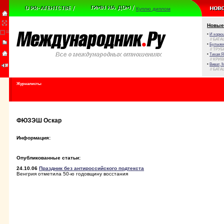
Куплю диплом
Новые
•
И корюш
// БАТА
•
Булыжни
// ТРУ
•
Тихая Я
// КРИ
•
Виват, 
// БАТА
Журналисты
ФЮЗЭШ Оскар
Информация:
Опубликованные статьи:
24.10.06
Праздник без антироссийского подтекста
Венгрия отметила 50-ю годовщину восстания