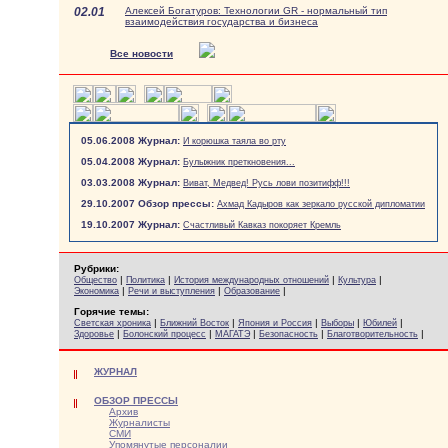
02.01
Алексей Богатуров: Технологии GR - нормальный тип
взаимодействия государства и бизнеса
Все новости
05.06.2008 Журнал:
И корюшка таяла во рту
05.04.2008 Журнал:
Булыжник преткновения...
03.03.2008 Журнал:
Виват, Медвед! Русь лови позитифф!!!
29.10.2007 Обзор прессы:
Ахмад Кадыров как зеркало русской дипломатии
19.10.2007 Журнал:
Счастливый Кавказ покоряет Кремль
Рубрики:
|
|
|
|
Общество
Политика
История международных отношений
Культура
|
|
|
Экономика
Речи и выступления
Образование
Горячие темы:
|
|
|
|
|
Светская хроника
Ближний Восток
Япония и Россия
Выборы
Юбилей
|
|
|
|
|
Здоровье
Болонский процесс
МАГАТЭ
Безопасность
Благотворительность
ЖУРНАЛ
ОБЗОР ПРЕССЫ
Архив
Журналисты
СМИ
Упомянутые персоналии