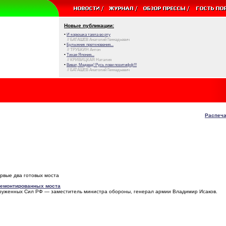
Новые публикации:
•
И корюшка таяла во рту
// БАТАШЕВ Анатолий Геннадьевич
•
Булыжник преткновения...
// ТРУБКИН Антон
•
Тихая Япония...
// КРИВИЦКАЯ Наталия
•
Виват, Медвед! Русь лови позитифф!!!
// БАТАШЕВ Анатолий Геннадьевич
Распеча
рвые два готовых моста
ремонтированных моста
ооруженных Сил РФ — заместитель министра обороны, генерал армии Владимир Исаков.