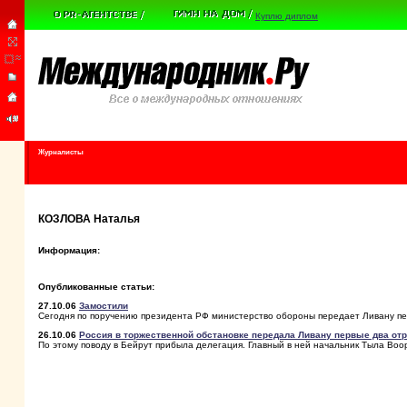
Куплю диплом
Журналисты
КОЗЛОВА Наталья
Информация:
Опубликованные статьи:
27.10.06
Замостили
Сегодня по поручению президента РФ министерство обороны передает Ливану пе
26.10.06
Россия в торжественной обстановке передала Ливану первые два от
По этому поводу в Бейрут прибыла делегация. Главный в ней начальник Тыла В