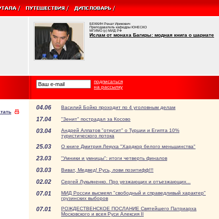
БЕККИН Ренат Ирикович
Преподаватель кафедры ЮНЕСКО
МГИМО (у) МИД РФ
Ислам от монаха Багиры: модная книга о шариате
подписаться
на рассылку
04.06
Василий Бойко проходит по 4 уголовным делам
тать
17.04
"Зенит" пострадал за Косово
03.04
Андрей Алпатов "откусит" о Турции и Египта 10%
туристического потока
25.03
О книге Дмитрия Лекуха "Хардкор белого меньшинства"
23.03
"Умники и умницы": итоги четверть финалов
03.03
Виват, Медвед! Русь, лови позитифф!!!
02.02
Сергей Лукьяненко. Про уезжающих и отъезжающих...
07.01
МИД России высмеял "свободный и справедливый характер"
грузинских выборов
07.01
РОЖДЕСТВЕНСКОЕ ПОСЛАНИЕ Святейшего Патриарха
Московского и всея Руси Алексия II