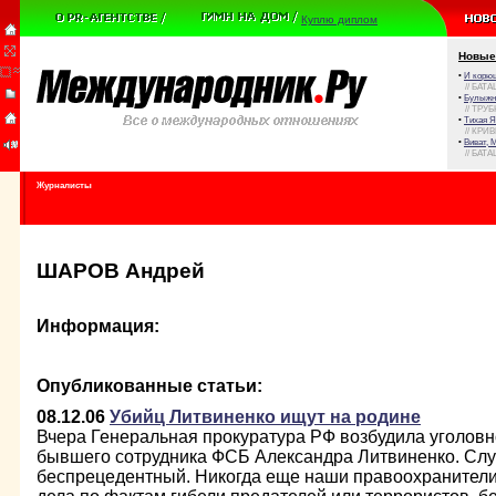
Куплю диплом
Новые
•
И корюш
// БАТА
•
Булыжни
// ТРУ
•
Тихая Я
// КРИ
•
Виват, 
// БАТА
Журналисты
ШАРОВ Андрей
Информация:
Опубликованные статьи:
08.12.06
Убийц Литвиненко ищут на родине
Вчера Генеральная прокуратура РФ возбудила уголовн
бывшего сотрудника ФСБ Александра Литвиненко. Случ
беспрецедентный. Никогда еще наши правоохранители