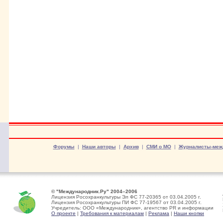
Форумы
|
Наши авторы
|
Архив
|
СМИ о МО
|
Журналисты-меж
© "Международник.Ру" 2004–2006
Лицензия Росохранкультуры Эл ФС 77-20365 от 03.04.2005 г.
Лицензия Росохранкультуры ПИ ФС 77-19567 от 03.04.2005 г.
Учредитель: ООО «Международник», агентство PR и информации
О проекте
|
Требования к материалам
|
Реклама
|
Наши кнопки