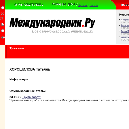
Куплю диплом
Новые
•
И корюш
// БАТА
•
Булыжни
// ТРУ
•
Тихая Я
// КРИ
•
Виват, 
// БАТА
Журналисты
ХОРОШИЛОВА Татьяна
Информация:
Опубликованные статьи:
23.11.06
Труба зовет!
"Кремлевская зoря" - так называется Международный военный фестиваль, который 