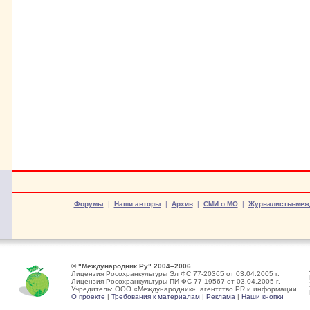
Форумы
|
Наши авторы
|
Архив
|
СМИ о МО
|
Журналисты-меж
© "Международник.Ру" 2004–2006
Лицензия Росохранкультуры Эл ФС 77-20365 от 03.04.2005 г.
Лицензия Росохранкультуры ПИ ФС 77-19567 от 03.04.2005 г.
Учредитель: ООО «Международник», агентство PR и информации
О проекте
|
Требования к материалам
|
Реклама
|
Наши кнопки