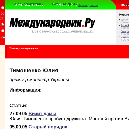
Куплю диплом
Новые
•
Булыжни
// ТРУ
•
Тихая Я
// КРИ
•
Виват, 
// БАТА
•
Счастли
// БАТА
Упомянутые персоналии
Тимошенко Юлия
примьер-министр Украины
Информация:
Статьи:
27.09.05
Визит дамы
Юлия Тимошенко пробует дружить с Москвой против 
05.09.05
Старый порядок