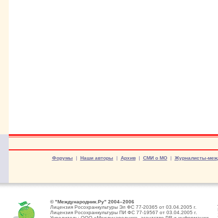
Форумы
|
Наши авторы
|
Архив
|
СМИ о МО
|
Журналисты-меж
© "Международник.Ру" 2004–2006
Лицензия Росохранкультуры Эл ФС 77-20365 от 03.04.2005 г.
Лицензия Росохранкультуры ПИ ФС 77-19567 от 03.04.2005 г.
Учредитель: ООО «Международник», агентство PR и информации