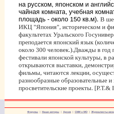
на русском, японском и англий
чайная комната, учебная комна
площадь - около 150 кв.м).
В ше
ИКЦ "Япония", историческом и ф
факультетах Уральского Госуниверс
преподается японский язык (колич
около 300 человек.).
Дважды в год 
фестивали японской культуры, в р
открываются выставки, демонстри
фильмы, читаются лекции, осущес
разнообразные образовательные и 
просветительские проекты. [P.T.& I.
Форумы
|
Наши авторы
|
Архив
|
СМИ о МО
|
Журналисты-меж