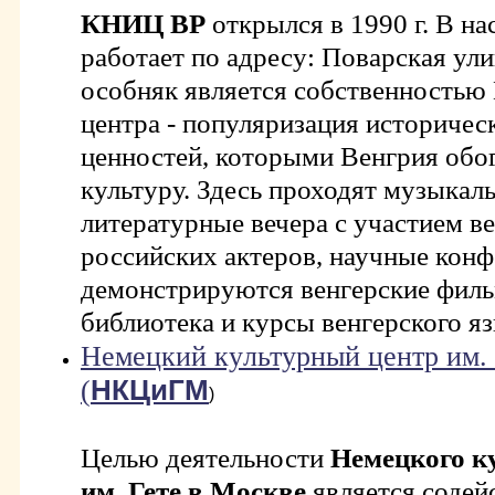
КНИЦ ВР
открылся в
1990 г
. В н
работает по адресу: Поварская ул
особняк является собственностью 
центра - популяризация историчес
ценностей, которыми Венгрия обо
культуру. Здесь проходят музыкал
литературные вечера с участием в
российских актеров, научные конф
демонстрируются венгерские филь
библиотека и курсы венгерского язы
Немецкий ку
льтурный
центр им. 
(
НКЦиГМ
)
Целью деятельности
Немецкого к
им. Гете в Москве
является содей