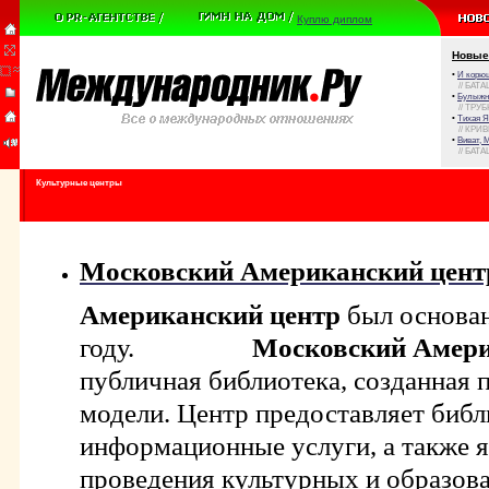
Куплю диплом
Новые
•
И корюш
// БАТА
•
Булыжни
// ТРУ
•
Тихая Я
// КРИ
•
Виват, 
// БАТА
Культурные центры
Московский Американский центр
Американский центр
был основан
году.
Московский Амери
публичная библиотека, созданная 
модели. Центр предоставляет библ
информационные услуги, а также 
проведения культурных и образов