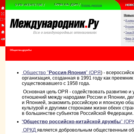
Куплю диплом
Новые
•
И корюш
// БАТА
•
Булыжни
// ТРУ
•
Тихая Я
// КРИ
•
Виват, 
// БАТА
Общества дружбы
Общество "
Россия-Япония
" (
ОРЯ
) - всероссий
организация, созданная в 1991 году как преемник
существовавшего с 1958 года.
Основная цель ОРЯ - содействовать развитию и
отношений между народами России и Японии, де
и Японией, знакомить российскую и японскую общ
культурой и другими сторонами жизни обеих стра
в большинстве субъектов Российской Федерации. [I
“
Общество российско-китайской дружбы
" (ОР
ОРКД
является добровольным общественным об