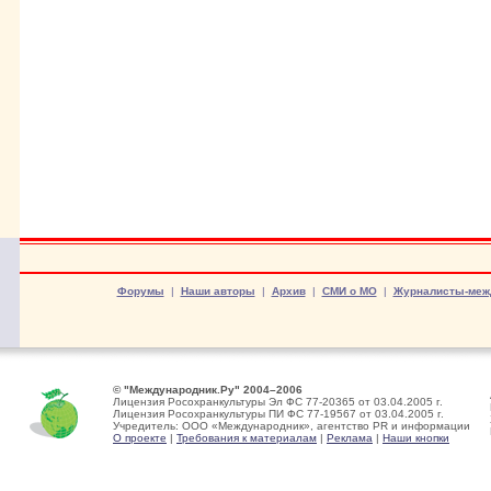
Форумы
|
Наши авторы
|
Архив
|
СМИ о МО
|
Журналисты-меж
© "Международник.Ру" 2004–2006
Лицензия Росохранкультуры Эл ФС 77-20365 от 03.04.2005 г.
Лицензия Росохранкультуры ПИ ФС 77-19567 от 03.04.2005 г.
Учредитель: ООО «Международник», агентство PR и информации
О проекте
|
Требования к материалам
|
Реклама
|
Наши кнопки