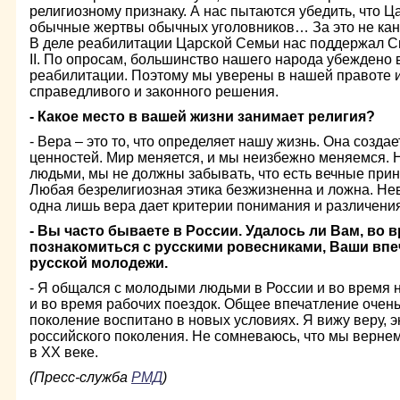
религиозному признаку. А нас пытаются убедить, что
обычные жертвы обычных уголовников… За это не кан
В деле реабилитации Царской Семьи нас поддержал 
II. По опросам, большинство нашего народа убеждено 
реабилитации. Поэтому мы уверены в нашей правоте 
справедливого и законного решения.
- Какое место в вашей жизни занимает религия?
- Вера – это то, что определяет нашу жизнь. Она созда
ценностей. Мир меняется, и мы неизбежно меняемся. 
людьми, мы не должны забывать, что есть вечные при
Любая безрелигиозная этика безжизненна и ложна. Не
одна лишь вера дает критерии понимания и различения
- Вы часто бываете в России. Удалось ли Вам, во
познакомиться с русскими ровесниками, Ваши вп
русской молодежи.
- Я общался с молодыми людьми в России и во время
и во время рабочих поездок. Общее впечатление очен
поколение воспитано в новых условиях. Я вижу веру, э
российского поколения. Не сомневаюсь, что мы вернем 
в ХХ веке.
(Пресс-служба
РМД
)