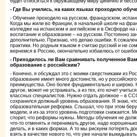
будет относиться к окружающему миру цинично и бессо
- Где Вы учились, на каких языках проходило обуч
- Обучение проходило на русском, французском, испан
Когда мы жили во Франции, в начальной школе на фра
колледже на испанском и английском и в Оксфорде на
воспитание и образование – на русском. Постоянно з
дополнительно. Признаю, что делаю ошибки. К сожале
практики. Но родным языком я считаю русский и не сом
вернемся в Россию, окончательно избавлюсь от ошибок
- Приходилось ли Вам сравнивать полученное Ва
образование с российским?
- Конечно, я обсуждал это с моими сверстниками из Ро
образование имеет много достоинств, но у российског
преимущества. Оно более фундаментально и широко. 
другое, может не устраивать, а из тех, кто хочет учитьс
классных специалистов. Нужно отдать должное – в ССС
сохранился должный уровень образования. Я знаю, что
образовательная реформа. Слышал, что при этом беру
модели, и из-за этого уровень подготовки снижается. М
спорит, что реформы нужны. Методы обучения не долж
что-то отменять и перенимать другое, надо хорошенько
делать, и в каких формах. А то мы рискуем потерять д
взять в качестве нового то, что уже начали выкидывать