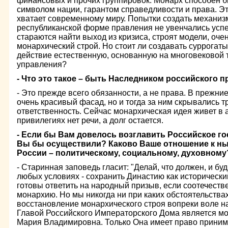
финансовых и прочих группировок. Монарх способен 
символом нации, гарантом справедливости и права. Это 
хватает современному миру. Попытки создать механиз
республиканской форме правления не увенчались успех
стараются найти выход из кризиса, строят модели, о
монархический строй. Но стоит ли создавать суррогаты
действие естественную, основанную на многовековой 
управления?
- Что это такое – быть Наследником российского п
- Это прежде всего обязанности, а не права. В прежн
очень красивый фасад, но и тогда за ним скрывались т
ответственность. Сейчас монархическая идея живет в 
привилегиях нет речи, а долг остается.
- Если бы Вам довелось возглавить Российское г
Вы бы осуществили? Каково Ваше отношение к н
России – политическому, социальному, духовному
- Старинная заповедь гласит: "Делай, что должен, и буд
любых условиях - сохранить Династию как исторически
готовы ответить на народный призыв, если соотечеств
монархию. Но мы никогда ни при каких обстоятельства
восстановление монархического строя вопреки воле н
Главой Российского Императорского Дома является мо
Мария Владимировна. Только Она имеет право приним