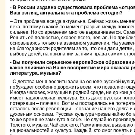
- В России издавна существовала проблема «отцов 
Ваш взгляд, актуальна эта проблема сегодня?
– Эта проблема всегда актуальна. Сейчас жизнь меняе
века, поэтому в какой-то момент разрыв между поколе
сильнее. Но со временем многое выравнивается. Сама
Решить её полностью, скорее всего, нельзя. Но прибл
основываясь только на взаимном уважении. На уважен
на благодарности родителям за то, что они дали детям,
выбору детей, на признании за ними права самим стро
- Вы получили серьезное европейское образование
какое влияние на Ваше восприятие мира оказала ру
литература, музыка?
- С детства меня воспитывали на основе русской культ
побуждает особенно дорожить всем, что позволяет ощу
Иногда человек, живущий в родной среде, не до конца 
имеет национальная культура. Есть даже русская погов
потерявши – плачем». Вот мы постарались не потерять
осталось после революции – сознание нашего долга и 
духовным основам. Русская культура чрезвычайно бога
то же время не замкнута в себе. Не случайно произве
Толстого, музыка Чайковского, Рахманинова вызывают
национальностей и культур. Каждый, кто смог понять и 