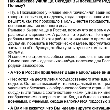
Нахимовское училище. Сегодня Вы посещаете Род
Почему?
- Ну, в Нахимовское училище меня "зачислили" ваши к
говорить серьезно, я надеюсь, когда вопрос о нашем 
решится, как это произошло в большинстве государств,
основные знания военного дела.
Раньше я бывал чаще в России, потому что во время 
располагать временем. А работа – это работа. Но я пр
рабочим визитом. И хотя работа отняла много времени,
друзьями, побывать в Историческом музее, прогулятьс
заехал на «Горбушку», чтобы купить русские компьюте
фильмы.
Я совсем не стремлюсь обязательно привлечь внимани
Самое главное – сделать что-нибудь полезное для Росс
родной атмосфере.
- А что в России привлекает Ваше наибольшее вни
- Несмотря на десятилетия государственного атеизма,
подъем. Остается высокий интеллектуальный потенци
уделяется обеспечению обороноспособности страны. М
обсудить эти темы с соотечественниками, узнать их мн
соображениями о перспективах. Когда я бываю в храма
военными, с учеными, сердце наполняется гордостью з
- А Вам не кажется, что Вы идеализируете ситуаци