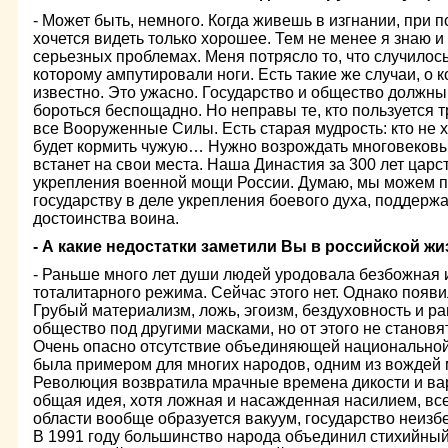
- Может быть, немного. Когда живешь в изгнании, при
хочется видеть только хорошее. Тем не менее я знаю и
серьезных проблемах. Меня потрясло то, что случилос
которому ампутировали ноги. Есть такие же случаи, о 
известно. Это ужасно. Государство и общество должны
бороться беспощадно. Но неправы те, кто пользуется т
все Вооруженные Силы. Есть старая мудрость: кто не 
будет кормить чужую… Нужно возрождать многовековые
встанет на свои места. Наша Династия за 300 лет цар
укрепления военной мощи России. Думаю, мы можем 
государству в деле укрепления боевого духа, поддержа
достоинства воина.
- А какие недостатки заметили Вы в российской ж
- Раньше много лет души людей уродовала безбожная 
тоталитарного режима. Сейчас этого нет. Однако появи
Грубый материализм, ложь, эгоизм, бездуховность и р
общество под другими масками, но от этого не станов
Очень опасно отсутствие объединяющей национальной
была примером для многих народов, одним из вождей
Революция возвратила мрачные времена дикости и ва
общая идея, хотя ложная и насажденная насилием, все-
области вообще образуется вакуум, государство неизб
В 1991 году большинство народа объединил стихийный