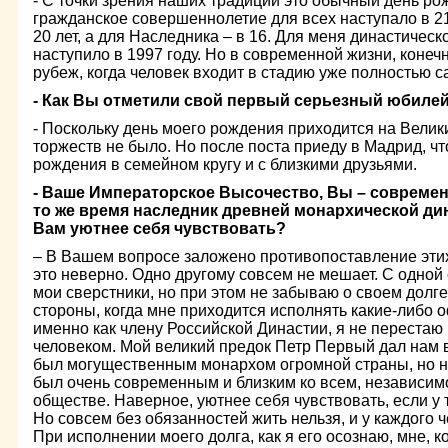
- С точки зрения наших традиций это обычный день р
гражданское совершеннолетие для всех наступало в 21 
20 лет, а для Наследника – в 16. Для меня династичес
наступило в 1997 году. Но в современной жизни, конеч
рубеж, когда человек входит в стадию уже полностью 
- Как Вы отметили свой первый серьезный юбиле
- Поскольку день моего рождения приходится на Велики
торжеств не было. Но после поста приеду в Мадрид, ч
рождения в семейном кругу и с близкими друзьями.
- Ваше Императорское Высочество, Вы – совреме
то же время наследник древней монархической дин
Вам уютнее себя чувствовать?
– В Вашем вопросе заложено противопоставление этих 
это неверно. Одно другому совсем не мешает. С одной 
мои сверстники, но при этом не забываю о своем долге
стороны, когда мне приходится исполнять какие-либо
именно как члену Российской Династии, я не переста
человеком. Мой великий предок Петр Первый дал нам в
был могущественным монархом огромной страны, но н
был очень современным и близким ко всем, независим
обществе. Наверное, уютнее себя чувствовать, если у
Но совсем без обязанностей жить нельзя, и у каждого 
При исполнении моего долга, как я его осознаю, мне, к