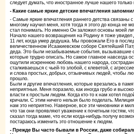
следует думать, что иностранное лучше нашего только 
- Какие самые яркие детские впечатления запомн
- Самые яркие впечатления раннего детства связаны с
многому научил меня, хотя тогда я этого до конца не мо
стал понимать. Но именно Он заложил основы моей ли
Начало нашего возвращения на Родину я тоже увидел 
11 лет, когда умер дедушка. Мы провожали Его в после
величественном Исаакиевском соборе Святейший Патр
деда. Это были незабываемые события, вызывавшие о
которые трудно описать. Но самое главное навсегда ос
ощутили искреннюю любовь нашего народа, сострадани
сталкиваешься с чьей-то злобой, с клеветой, с агресси
и слова простых, добрых, отзывчивых людей, чтобы л
прошло.
Были и другие впечатления, которые врезались в памя
неприятные. Меня поразило, как иногда грубо и высок
власти к простым людям. Когда кто-то к нам хотел подой
кричали. С этим ничего нельзя было поделать. Милиция
нам это неприятно. Наверное, все эти чиновники и м
что так они проявляют уважение к почетным гостям, чт
сказал тогда маме, что если когда-нибудь получу возм
постараюсь изменить это отношение к людям.
- Прежде Вы часто бывали в России, даже собирал