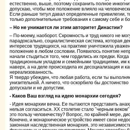
естественно, выше, поэтому сохранить полное инкогни
допускаю, чтобы мое положение влияло на человеческ
Если раньше титул давал определенные привилегии, то
только дополнительные требования к самому себе и б
– Но не унижается ли этим авторитет Династии?
– По-моему, наоборот. Скромность и труд никого не могу
парадоксально, социалистическая система, которая д
интересов трудящихся, на практике уничтожила уважени
положение в любом сословии. Появилось понятие неп
начали стыдиться того, чем гордились их предки. Когд
традиционным укладом и семейными традициями, им к
наверх, а на деле происходила их десоциализация и ка
нереализованность.
Я твердо убежден, что любая работа, если ты выполня
унизительной. А ничего, что оскорбило бы достоинство
допускали и не допустим.
- Каков Ваш взгляд на идею монархии сегодня?
- Идея монархии вечна. Ее пытаются представить анах
нельзя согласиться. ХХ столетие стало "черным веком"
это пользу человечеству? Вопрос, по крайней мере, ди
Конечно, и монархическое устройство имеет свои недос
законная наследственная монархия, это независимость