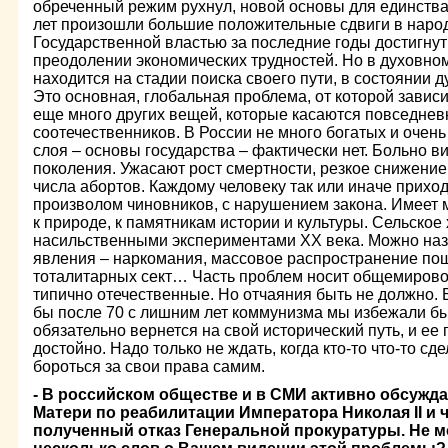
обреченный режим рухнул, новой основы для единства
лет произошли большие положительные сдвиги в наро
Государственной властью за последние годы достигну
преодолении экономических трудностей. Но в духовн
находится на стадии поиска своего пути, в состоянии д
Это основная, глобальная проблема, от которой зависи
еще много других вещей, которые касаются повседне
соотечественников. В России не много богатых и очен
слоя – основы государства – фактически нет. Больно в
поколения. Ужасают рост смертности, резкое снижени
числа абортов. Каждому человеку так или иначе приход
произволом чиновников, с нарушением закона. Имеет
к природе, к памятникам истории и культуры. Сельское
насильственными экспериментами ХХ века. Можно на
явления – наркомания, массовое распространение пош
тоталитарных сект… Часть проблем носит общемировой 
типично отечественные. Но отчаяния быть не должно. 
бы после 70 с лишним лет коммунизма мы избежали бы
обязательно вернется на свой исторический путь, и ее
достойно. Надо только не ждать, когда кто-то что-то сде
бороться за свои права самим.
- В российском обществе и в СМИ активно обсужд
Матери по реабилитации Императора Николая II и 
полученный отказ Генеральной прокуратуры. Не м