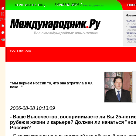
Куплю диплом
Новые
•
Булыжни
// ТРУ
•
Тихая Я
// КРИ
•
Виват, 
// БАТА
•
Счастли
// БАТА
ГОСТЬ ПОРТАЛА
"Мы вернем России то, что она утратила в ХХ
веке..."
2006-08-08 10:13:09
- Ваше Высочество, воспринимаете ли Вы 25-лети
рубеж в жизни и карьере? Должен ли начаться "но
России?