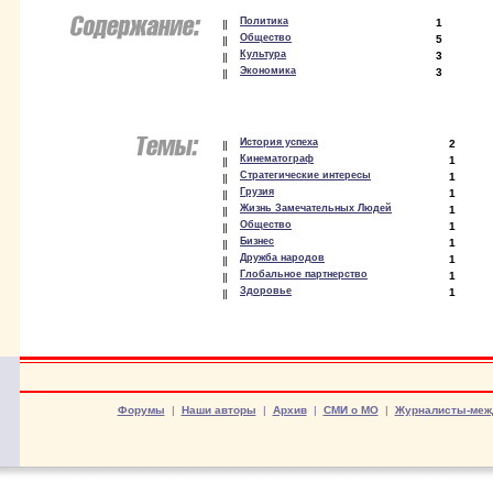
Политика
1
Общество
5
Культура
3
Экономика
3
История успеха
2
Кинематограф
1
Стратегические интересы
1
Грузия
1
Жизнь Замечательных Людей
1
Общество
1
Бизнес
1
Дружба народов
1
Глобальное партнерство
1
Здоровье
1
Форумы
|
Наши авторы
|
Архив
|
СМИ о МО
|
Журналисты-меж