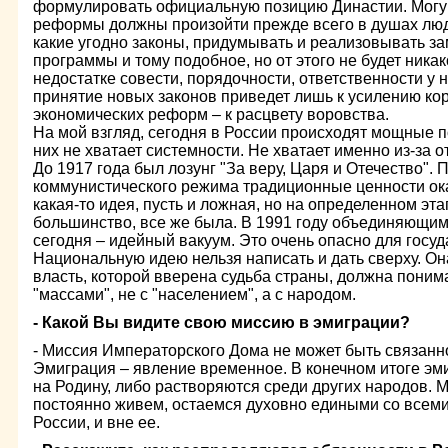
формулировать официальную позицию Династии. Могу т
реформы должны произойти прежде всего в душах люд
какие угодно законы, придумывать и реализовывать з
программы и тому подобное, но от этого не будет ника
недостатке совести, порядочности, ответственности у 
принятие новых законов приведет лишь к усилению ко
экономических реформ – к расцвету воровства.
На мой взгляд, сегодня в России происходят мощные 
них не хватает системности. Не хватает именно из-за 
До 1917 года был лозунг "За веру, Царя и Отечество". 
коммунистического режима традиционные ценности ок
какая-то идея, пусть и ложная, но на определенном э
большинство, все же была. В 1991 году объединяющим
сегодня – идейный вакуум. Это очень опасно для госуд
Национальную идею нельзя написать и дать сверху. О
власть, которой вверена судьба страны, должна понима
"массами", не с "населением", а с народом.
- Какой Вы видите свою миссию в эмиграции?
- Миссия Императорского Дома не может быть связанно
Эмиграция – явление временное. В конечном итоге э
на Родину, либо растворяются среди других народов. М
постоянно живем, остаемся духовно едиными со всеми
России, и вне ее.