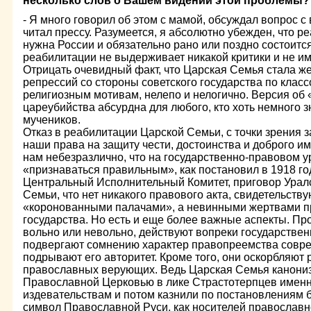
несколько слов о Вашем видении этой проблемы?
- Я много говорил об этом с мамой, обсуждал вопрос 
читал прессу. Разумеется, я абсолютно убежден, что 
нужна России и обязательно рано или поздно состоитс
реабилитации не выдерживает никакой критики и не им
Отрицать очевидный факт, что Царская Семья стала ж
репрессий со стороны советского государства по клас
религиозным мотивам, нелепо и нелогично. Версия об
цареубийства абсурдна для любого, кто хоть немного з
мучеников.
Отказ в реабилитации Царской Семьи, с точки зрения 
наши права на защиту чести, достоинства и доброго им
нам небезразлично, что на государственно-правовом 
«признаваться правильным», как постановил в 1918 г
Центральный Исполнительный Комитет, приговор Уралс
Семьи, что нет никакого правового акта, свидетельст
«коронованными палачами», а невинными жертвами п
государства. Но есть и еще более важные аспекты. Пр
вольно или невольно, действуют вопреки государстве
подвергают сомнению характер правопреемства совре
подрывают его авторитет. Кроме того, они оскорбляют
православных верующих. Ведь Царская Семья канони
Православной Церковью в лике Страстотерпцев именно
издевательствам и потом казнили по постановлениям 
символ Православной Руси, как носителей православно