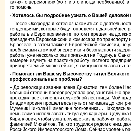
каких-то церемониях (хотя и это иногда необходимо), а
то помочь.
-
Хотелось бы подробнее узнать о Вашей деловой 
– После Оксфорда я хотел ознакомиться с деятельность
тенденциями, которые будут определять дальнейшее 
работать в Европарламенте, потом перешел на должн
президента Еврокомиссии и комиссара по транспорту и
Брюсселе, а затем также в Европейской комиссии, но 
проблемами атомной энергетики и безопасности ядерн
работы уже несколько раз приезжал на Родину, в Санкт
намерен изучить на практике работу частного предприят
приобретаемый мною сейчас, я смогу использовать на 
- Помогает ли Вашему Высочеству титул Великого
профессиональных проблем?
– До революции звание члена Династии, тем более Нас
большой степени предопределяло род занятий. Но пр
проходил все ступеньки служебной лестницы. Мой пр
Владимирович прошел весь путь от мичмана до контр-
Мученик Николай II имел чин полковника… Находясь вн
немыслимо использовать титул для карьеры. Дедушка
Кириллович, чтобы узнать лучше жизнь рабочих, работа
фамилией Михайлов. Те, кто трудился рядом с ним, даж
Российского Императорского Дома. Сейчас уровень р