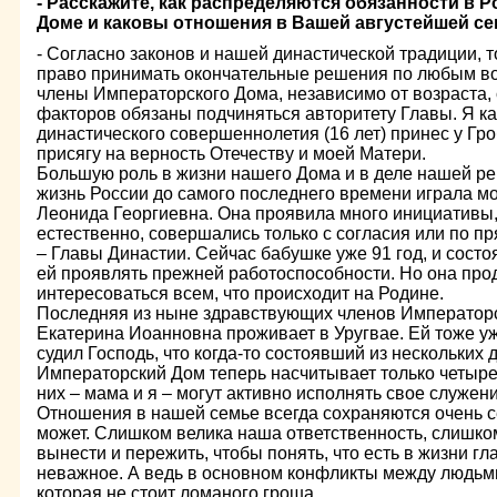
- Расскажите, как распределяются обязанности в
Доме и каковы отношения в Вашей августейшей с
- Согласно законов и нашей династической традиции, 
право принимать окончательные решения по любым в
члены Императорского Дома, независимо от возраста, 
факторов обязаны подчиняться авторитету Главы. Я к
династического совершеннолетия (16 лет) принес у Гр
присягу на верность Отечеству и моей Матери.
Большую роль в жизни нашего Дома и в деле нашей р
жизнь России до самого последнего времени играла м
Леонида Георгиевна. Она проявила много инициативы, 
естественно, совершались только с согласия или по 
– Главы Династии. Сейчас бабушке уже 91 год, и состо
ей проявлять прежней работоспособности. Но она про
интересоваться всем, что происходит на Родине.
Последняя из ныне здравствующих членов Император
Екатерина Иоанновна проживает в Уругвае. Ей тоже уж
судил Господь, что когда-то состоявший из нескольких 
Императорский Дом теперь насчитывает только четырех
них – мама и я – могут активно исполнять свое служени
Отношения в нашей семье всегда сохраняются очень с
может. Слишком велика наша ответственность, слишко
вынести и пережить, чтобы понять, что есть в жизни гл
неважное. А ведь в основном конфликты между людьми
которая не стоит ломаного гроша.