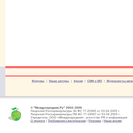
Форумы
|
Наши авторы
|
Архив
|
СМИ о МО
|
Журналисты-меж
© "Международник.Ру" 2004–2006
Лицензия Росохранкультуры Эл ФС 77-20365 от 03.04.2005 г.
Лицензия Росохранкультуры ПИ ФС 77-19567 от 03.04.2005 г.
Учредитель: ООО «Международник», агентство PR и информации
О проекте
|
Требования к материалам
|
Реклама
|
Наши кнопки