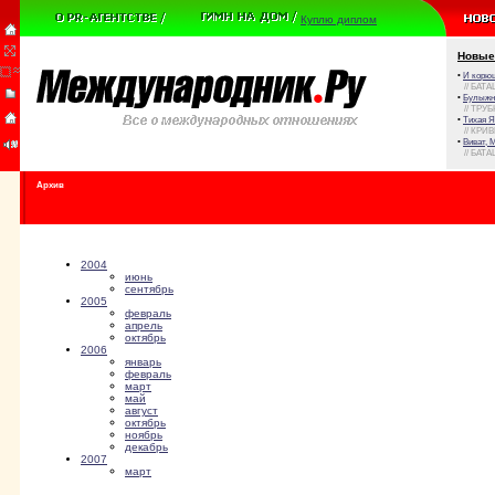
Куплю диплом
Новые
•
И корюш
// БАТА
•
Булыжни
// ТРУ
•
Тихая Я
// КРИ
•
Виват, 
// БАТА
Архив
2004
июнь
сентябрь
2005
февраль
апрель
октябрь
2006
январь
февраль
март
май
август
октябрь
ноябрь
декабрь
2007
март