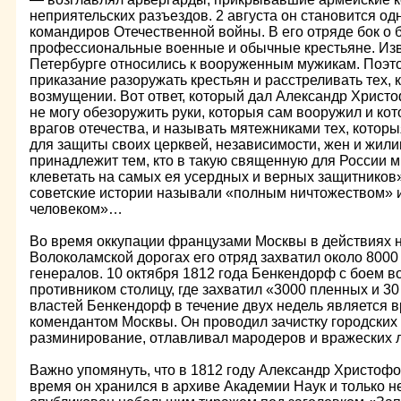
неприятельских разъездов. 2 августа он становится од
командиров Отечественной войны. В его отряде бок о 
профессиональные военные и обычные крестьяне. Изве
Петербурге относились к вооруженным мужикам. Поэт
приказание разоружать крестьян и расстреливать тех, к
возмущении. Вот ответ, который дал Александр Христо
не могу обезоружить руки, которыя сам вооружил и ко
врагов отечества, и называть мятежниками тех, кото
для защиты своих церквей, независимости, жен и жил
принадлежит тем, кто в такую священную для России 
клеветать на самых ея усердных и верных защитников
советские истории называли «полным ничтожеством»
человеком»…
Во время оккупации французами Москвы в действиях н
Волоколамской дорогах его отряд захватил около 8000 
генералов. 10 октября 1812 года Бенкендорф с боем 
противником столицу, где захватил «3000 пленных и 3
властей Бенкендорф в течение двух недель является
комендантом Москвы. Он проводил зачистку городских
разминирование, отлавливал мародеров и вражеских л
Важно упомянуть, что в 1812 году Александр Христофо
время он хранился в архиве Академии Наук и только н