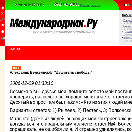
Куплю диплом
Новые
•
И корюш
// БАТА
•
Булыжни
// ТРУ
•
Тихая Я
// КРИ
•
Виват, 
// БАТА
ЖУРНАЛ
Александр Бенкендорф. "Душитель свободы"
2006-12-09 01:33:10
Возможно вы, друзья мои, помните вот это мой постин
проверить, насколько вы хорошо меня знаете, ответив 
Десятый вопрос там был таким: «Кто из этих людей м
Варианты ответов: 1) Рылеев, 2) Пестель, 3) Волконск
Мало кто (даже из людей, знающих мои контрреволюци
догадаться, что правильным является ответ №4. Более 
спрашивать, не ошибся ли я. И страшно удивлялись, ког