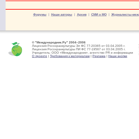
Форумы
|
Наши авторы
|
Архив
|
СМИ о МО
|
Журналисты-меж
© "Международник.Ру" 2004–2006
Лицензия Росохранкультуры Эл ФС 77-20365 от 03.04.2005 г.
Лицензия Росохранкультуры ПИ ФС 77-19567 от 03.04.2005 г.
Учредитель: ООО «Международник», агентство PR и информации
О проекте
|
Требования к материалам
|
Реклама
|
Наши кнопки