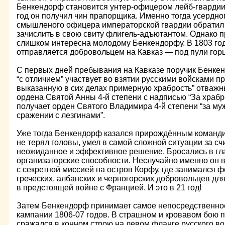
Бенкендорф становится унтер-офицером лейб-гвардии
год он получил чин прапорщика. Именно тогда усердно
смышленого офицера императорской гвардии обратил 
зачислить в свою свиту флигель-адъютантом. Однако 
слишком интересна молодому Бенкендорфу. В 1803 го
отправляется добровольцем на Кавказ — под пули гор
С первых дней пребывания на Кавказе поручик Бенке
“с отличием” участвует во взятии русскими войсками п
выказанную в сих делах примерную храбрость” отважн
ордена Святой Анны 4-й степени с надписью “За храбро
получает орден Святого Владимира 4-й степени “за му
сражении с лезгинами”.
Уже тогда Бенкендорф казался прирождённым командир
не терял головы, умел в самой сложной ситуации за с
неожиданное и эффективное решение. Бросались в гла
организаторские способности. Неслучайно именно он 
с секретной миссией на остров Корфу, где занимался
греческих, албанских и черногорских добровольцев д
в предстоящей войне с Францией. И это в 21 год!
Затем Бенкендорф принимает самое непосредственное
кампании 1806-07 годов. В страшном и кровавом бою 
сражался в конном строю на левом фланге русского войс