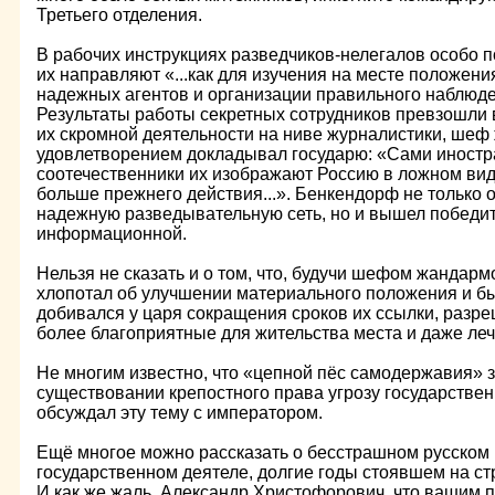
Третьего отделения.
В рабочих инструкциях разведчиков-нелегалов особо п
их направляют «...как для изучения на месте положения
надежных агентов и организации правильного наблюде
Результаты работы секретных сотрудников превзошли 
их скромной деятельности на ниве журналистики, шеф
удовлетворением докладывал государю: «Сами иностр
соотечественники их изображают Россию в ложном вид
больше прежнего действия...». Бенкендорф не только 
надежную разведывательную сеть, но и вышел победи
информационной.
Нельзя не сказать и о том, что, будучи шефом жандар
хлопотал об улучшении материального положения и б
добивался у царя сокращения сроков их ссылки, разр
более благоприятные для жительства места и даже леч
Не многим известно, что «цепной пёс самодержавия» з
существовании крепостного права угрозу государствен
обсуждал эту тему с императором.
Ещё многое можно рассказать о бесстрашном русском
государственном деятеле, долгие годы стоявшем на с
И как же жаль, Александр Христофорович, что вашим 