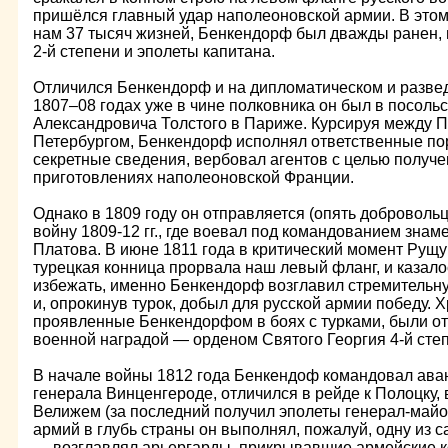
пришёлся главный удар наполеоновской армии. В этом
нам 37 тысяч жизней, Бенкендорф был дважды ранен,
2-й степени и эполеты капитана.
Отличился Бенкендорф и на дипломатическом и разве
1807–08 годах уже в чине полковника он был в посоль
Александровича Толстого в Париже. Курсируя между 
Петербургом, Бенкендорф исполнял ответственные по
секретные сведения, вербовал агентов с целью получ
приготовлениях наполеоновской Франции.
Однако в 1809 году он отправляется (опять добровольц
войну 1809-12 гг., где воевал под командованием знам
Платова. В июне 1811 года в критический момент Рущу
турецкая конница прорвала наш левый фланг, и казало
избежать, именно Бенкендорф возглавил стремительну
и, опрокинув турок, добыл для русской армии победу. 
проявленные Бенкендорфом в боях с турками, были о
военной наградой — орденом Святого Георгия 4-й сте
В начале войны 1812 года Бенкендоф командовал аван
генерала Винценгероде, отличился в рейде к Полоцку,
Велижем (за последний получил эполеты генерал-майор
армий в глубь страны он выполнял, пожалуй, одну из 
— возглавлял арьергарды, прикрывавшие армейские к