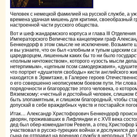
Человек с немецкой фамилией на русской службе, а уж
времена удачная мишень для критики, своеобразный 
настроенной части русского общества.
Вот и шеф жандармского корпуса и глава III Отделения
Императорского Величества канцелярии граф Алекса
Бенкендорф в этом смысле не исключение. Возьмите ш
и вы узнаете, что он был «злобным и тупым царским с
царедворцем, лишенным каких бы то ни было государ
«полным ничтожеством», которого «узость мысли дел
нетерпимым», «цепным псом самодержавия», «душител
что портрет «душителя свободы» кисти английского ж
находится в Эрмитаже, в Галерее героев Отечественно
о его совершенно неописуемом боевом пути. Ни слова
порядочности и благородстве этого человека, о котор
Вяземскому: «честный и достойный человек, слишком б
быть злопамятным, и слишком благородный, чтобы стар
допускай в себе враждебных чувств и постарайся пог
Итак… Александр Христофорович Бенкендорф происхо
дворян, проживавших в Лифляндии и с XVII века состо
дед был обер-комендантом Ревеля, а отец Христофор
участвовал в русско-турецких войнах и дослужился до 
сына он отправил на военную службу в неполных 15 ле