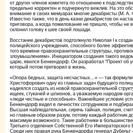
от других членов комитета по отношению к подследств
предельно корректен и подчеркнуто вежлив. На это о
внимание в своих мемуарах многие декабристы (М. А. Фо
Известно также, что в день казни декабристов он наст
приговора, а когда помилование не пришло, чтобы не в
склонил голову к шее своей лошади.
Восстание декабристов подтолкнуло Николая I к созда
полицейского учреждения, способного более эффекти
того времени правоохранительные структуры, противо
злоумышлениям». Инициатором создания такого ведомс
царю, явился Бенкендорф. Он разработал “Проект об 
который потом претворил в жизнь.
«Опора бедных, защита несчастных…» — так формули
Христофорович одну из главных задач будущего полиц
надеялся создать из новой правоохранительной струк
ищеек, стукачей и шпионов, а уважаемую народом орга
«люди честные и способные». Важнейшее условие усп
Бенкендорф видел в личностях сотрудников и подбира
Высшая наблюдательная, сиречь тайная, полиция, считал
но главным образом разум, потому каждый работник д
максимум возможного. Такие работники в большинстве
Третьего отделения Собственной Его Императорского 
Среди них правая рука Бенкендорфа генерал Дубель