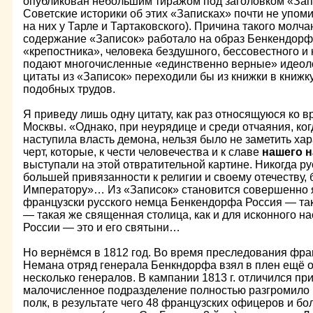
опубликован небольшим тиражом под заголовком «За
Советские историки об этих «Записках» почти не упом
на них у Тарле и Тартаковского). Причина такого молч
содержание «Записок» работало на образ Бенкендорф
«крепостника», человека бездушного, бессовестного и 
подают многочисленные «единственно верные» идеолог
цитаты из «Записок» переходили бы из книжки в книжку
подобных трудов.
Я приведу лишь одну цитату, как раз относящуюся ко
Москвы. «Однако, при неурядице и среди отчаяния, когд
наступила власть демона, нельзя было не заметить х
черт, которые, к чести человечества и к славе
нашего 
выступали на этой отвратительной картине. Никогда р
большей привязанности к религии и своему отечеству,
Императору»… Из «Записок» становится совершенно я
французски русского немца Бенкендорфа Россия — так
— такая же священная столица, как и для исконного н
России — это и его святыни…
Но вернёмся в 1812 год. Во время преследования фран
Немана отряд генерала Бенкндорфа взял в плен ещё о
несколько генералов. В кампании 1813 г. отличился при
малочисленное подразделение полностью разгромило 
полк, в результате чего 48 французских офицеров и бо