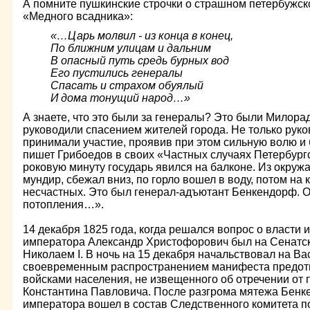
А помните пушкинские строчки о страшном петербужск
«Медного всадника»:
«…Царь молвил - из конца в конец,
По ближним улицам и дальним
В опасный путь средь бурных вод
Его пустились генералы
Спасать и страхом обуялый
И дома тонущий народ…»
А знаете, что это были за генералы? Это были Милора
руководили спасением жителей города. Не только руко
принимали участие, проявив при этом сильную волю и 
пишет Грибоедов в своих «Частных случаях Петербургск
роковую минуту государь явился на балконе. Из окруж
мундир, сбежал вниз, по горло вошел в воду, потом на
несчастных. Это был генерал-адъютант Бенкендорф. О
потопления…».
14 декабря 1825 года, когда решался вопрос о власти 
императора Александр Христофорович был на Сенатс
Николаем I. В ночь на 15 декабря начальствовал на В
своевременным распространением манифеста предотв
войсками населения, не извещенного об отречении от 
Константина Павловича. После разгрома мятежа Бенк
императора вошел в состав Следственного комитета по