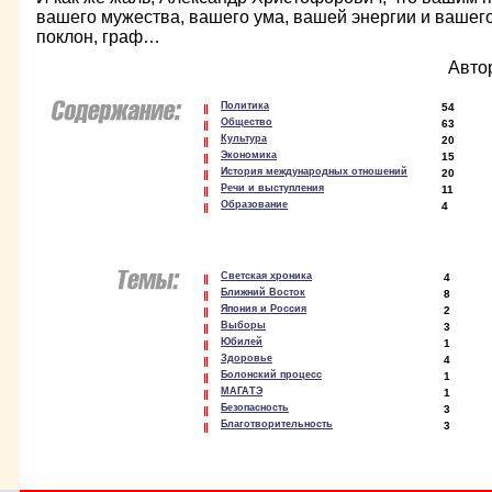
вашего мужества, вашего ума, вашей энергии и вашег
поклон, граф…
Авто
Политика
54
Общество
63
Культура
20
Экономика
15
История международных отношений
20
Речи и выступления
11
Образование
4
Светская хроника
4
Ближний Восток
8
Япония и Россия
2
Выборы
3
Юбилей
1
Здоровье
4
Болонский процесс
1
МАГАТЭ
1
Безопасность
3
Благотворительность
3