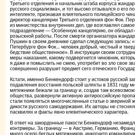
Третьего отделения и начальник штаба корпуса жандар
русского социализма», и тот высоко отзывался о его п
интеллекте, признавая влиятельного полицейского чина
директор канцелярии Третьего отделения фон Фок. П
из министерства внутренних дел, где возглавлял сам
подразделение — Особенную канцелярию, он обладал 
розыскной работы. После смерти организатора жандарм
Пушкин в своем дневнике сделал следующую запись: «
Петербурге фон Фок... человек добрый, честный и твер
бедствие общественное». В инструкции своим сотрудн
меры наказания, какому подвергнется чиновник, которы
я даже и помыслить не смею, употребит во зло свое з
совершенно разрушит предмет сего отеческого Госуда
Кстати, именно Бенкендорф стоит у истоков русской з
подавления восстания польской шляхты в 1831 году 
мятежники бежали за границу и, создав там всевозмо
общества, развернули активную антироссийскую пропа
стали появляться многочисленные статьи о звериной 
дикости русского самодержавия. Их авторы не стеснял
пасквилях и факты явно клеветнического характера.
В ответ на закордонные пакости Бенкендорф незамед
контрмеры. За границу — в Австрию, Германию, Франц
много осело беглых мятежников, инкогнито командиру