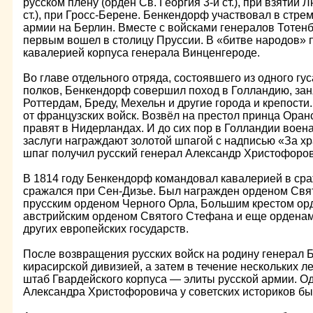
русском плену (орден Св. Георгия 3-й ст.), при взятии 
ст.), при Гросс-Берене. Бенкендорф участвовал в стре
армии на Берлин. Вместе с войсками генералов Тотен
первым вошел в столицу Пруссии. В «битве народов» 
кавалерией корпуса генерала Винценгероде.
Во главе отдельного отряда, состоявшего из одного гус
полков, Бенкендорф совершил поход в Голландию, зан
Роттердам, Бреду, Мехельн и другие города и крепост
от французских войск. Возвёл на престол принца Оранс
правят в Нидерландах. И до сих пор в Голландии вое
заслуги награждают золотой шпагой с надписью «За хр
шпаг получил русский генерал Александр Христофоро
В 1814 году Бенкендорф командовал кавалерией в сра
сражался при Сен-Дизье. Был награжден орденом Свят
прусским орденом Черного Орла, Большим крестом ор
австрийским орденом Святого Стефана и еще орденам
других европейских государств.
После возвращения русских войск на родину генерал
кирасирской дивизией, а затем в течение нескольких 
штаб Гвардейского корпуса — элиты русской армии. О
Александра Христофоровича у советских историков был