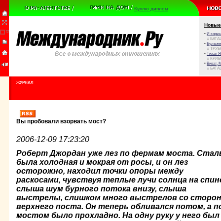
Куплю диплом
Новые
•
И корюш
// БАТА
•
Булыжни
// ТРУ
•
Тихая Я
// КРИ
•
Виват, 
// БАТА
ЖУРНАЛ
Вы пробовали взорвать мост?
2006-12-09 17:23:20
Роберт Джордан уже лез по фермам моста. Стал
была холод­ная и мокрая от росы, и он лез
осторожно, находил точки опоры между
раскосами, чувствуя теплые лучи солнца на спин
слыша шум бурного потока внизу, слыша
выстрелы, слишком много выстрелов со сторо
верхнего поста. Он те­перь обливался потом, а п
мостом было прохладно. На одну руку у него был