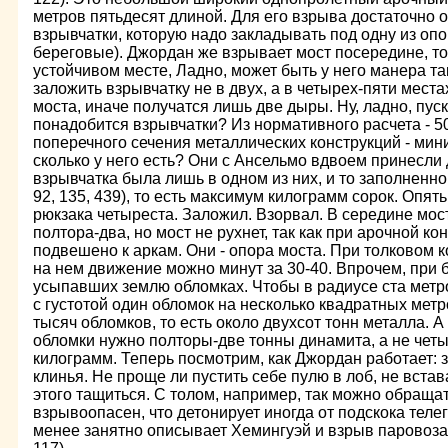
метров пятьдесят длиной. Для его взрыва достаточно 
взрывчатки, которую надо закладывать под одну из оп
береговые). Джордан же взрывает мост посередине, то
устойчивом месте, Ладно, может быть у него манера та
заложить взрывчатку не в двух, а в четырех-пяти места
моста, иначе получатся лишь две дыры. Ну, ладно, пуск
понадобится взрывчатки? Из нормативного расчета -
5
поперечного сечения металлических конструкций - ми
сколько у него есть? Они с Ансельмо вдвоем принесли
взрывчатка была лишь в одном из них, и то заполненно
92, 135, 439), то есть максимум килограмм сорок. Опять
рюкзака четыреста. Заложил. Взорвал. В середине мос
полтора-два, но мост не рухнет, так как при арочной ко
подвешено к аркам. Они - опора моста. При толковом 
на нем движение можно минут за 30-40. Впрочем, при б
усыпавших землю обломках. Чтобы в радиусе ста мет
с густотой один обломок на несколько квадратных мет
тысяч об­ломков, то есть около двухсот тонн металла. А
обломки нужно полторы-две тонны динамита, а не четы
килограмм. Теперь посмотрим, как Джордан работает: 
клинья. Не проще ли пустить себе пулю в лоб, не встава
этого тащиться. С толом, например, так можно обращат
взрывоопасен, что детонирует иногда от подскока теле
менее занятно описывает Хемингуэй и взрыв паровоза 