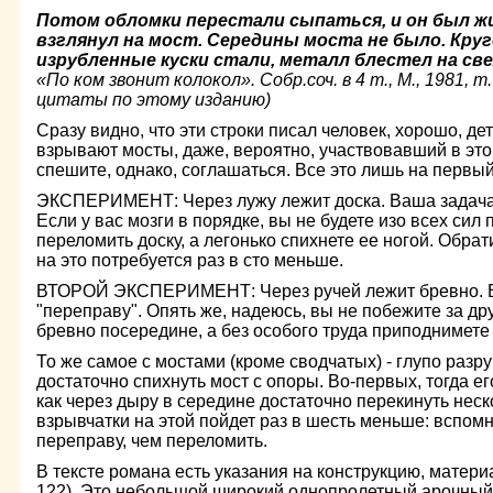
Потом обломки перестали сыпаться, и он был жив
взглянул на мост. Середины моста не было. Кру
изрубленные куски стали, металл
блестел на све
«По ком звонит колокол». Собр.соч. в 4 т., М., 1981, т.
цитаты по этому изданию)
Сразу видно, что эти строки писал человек, хорошо, де
взрывают мосты, даже, вероятно, участвовавший в это
спешите, однако, соглашаться. Все это лишь на первый
ЭКСПЕРИМЕНТ: Через лужу лежит доска. Ваша задача:
Если у вас мозги в порядке, вы не будете изо всех сил
переломить доску, а легонько спихнете ее ногой. Обрат
на это потребуется раз в сто меньше.
ВТОРОЙ ЭКСПЕРИМЕНТ: Через ручей лежит бревно. В
"переправу". Опять же, надеюсь, вы не побежите за д
бревно посередине, а без особого труда приподнимете 
То же самое с мостами (кроме сводчатых) - глупо разр
достаточно спихнуть мост с опоры. Во-первых, тогда е
как через дыру в середине достаточно перекинуть неск
взрывчатки на этой пойдет раз в шесть меньше: вспомн
переправу, чем переломить.
В тексте романа есть указания на конструкцию, материа
122). Это небольшой широкий однопролетный арочный