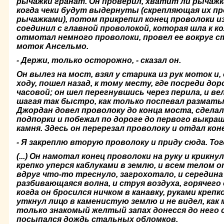
рычажки гранат. Он проверил, хватит ли рычажк
когда чеки будут выдернуты (скрепляющая их пр
рычажками), потом при­крепил конец проволоки из
соединил с главной проволокой, которая шла к к
отмо­тал немного проволоки, провел ее вокруг с
моток Ансельмо.
- Держи, только осторожно, - сказал он.
Он вылез на мост, взял у старика из рук моток и,
ходу, пошел назад, к тому месту, где посреди до
часовой; он шел перегнувшись через перила, и ве
шагая так быстро, как только поспевал разматы
Джордан довел проволоку до конца моста, сдела
подпорки и побежал по до­роге до первого выкра
камня. Здесь он перерезал проволоку и отдал кон
- Я закреплю вторую проволоку и приду сюда. То
(...) Он намотал конец проволоки на руку и крикну
крепко уперся каблуками в землю, и всем телом о
вдруг что-то треснуло, загрохо­тало, и середина
разбивающаяся волна, и струя воздуха, горячего 
когда он бросился ничком в канавку, руками крепк
уткнул лицо в каменистую землю и не видел, как 
только знакомый желтый запах донесся до него с
посыпался дождь стальных обломков.