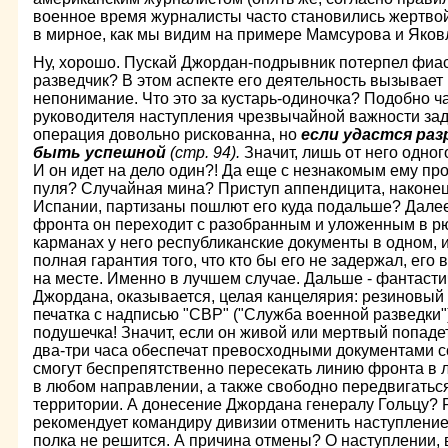
военное время журналисты часто становились жертво
в мирное, как мы видим на примере Мамсурова и Яковл
Ну, хорошо. Пускай Джордан-подрывник потерпел фиаск
разведчик? В этом аспекте его дея­тельность вызывает
непонимание. Что это за кустарь-одиночка? Подобно ча
руко­водителя наступления чрезвычайной важности зад
операция довольно рискованна, но
если удастся ра
быть успешной
(стр. 94).
Значит, лишь от него одног
И он идет на дело один?! Да еще с незнакомым ему пр
пуля? Случайная мина? Приступ аппендицита, наконец! 
Испании, партизаны пошлют его куда подальше? Далее 
фронта он переходит с разобранным и уложенным в рю
карманах у него республиканские документы в одном, и
полная гаран­тия того, что кто бы его не задержал, его
на месте. Именно в лучшем случае. Дальше - фантасти
Джордана, оказывается, целая канце­лярия: резиновый
печатка с надписью "СВР" ("Служба военной разведки
подушечка! Зна­чит, если он живой или мертвый попаде
два-три часа обеспечат превосходными документами с
смогут беспрепятственно пересекать ли­нию фронта в 
в любом направлении, а также свободно передвигатьс
территории. А донесение Джордана генералу Гольцу? 
рекомендует командиру дивизии отменить наступление
полка не решится. А причина отмены? О наступлении, в