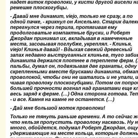
надет виток проволоки, у кисти другой висели н
ре­мешке плоскогубцы.
- Давай мне динамит,
viejo, только не сразу, а по
одной пачке, - крикнул он Ансельмо. Старик далек
перегнулся через перила, протягивая ему
продолговатые компактные бруски, и Ро­берт
Джордан принимал их, вкладывая в намеченные
места, засовы­вая поглубже, укреплял. - Клинья,
viejo! Клинья давай! - Вдыхая свежий древесный
запах недавно выструганных клиньев, туго забив
динамита держался плотнее в пере­плете ферм. (
пальбы, думал он, подвязывая две гранаты, одну 
скрепленными вместе брусками динамита, обмат
проволокой, чтобы они не шатались и не упали, и
чивая проволоку плоскогубцами. Потом он попроб
большей прочности вогнал над гранатами еще к
весь заряд к ферме. (…) Одна сторона готова. Т
- и все. Камня на камне не останет­ся. (…)
- Дай мне большой моток проволоки!
Только не тянуть раньше времени. А то сейчас ж
что нельзя пропустить проволоку насквозь. Ну н
много, обойдется, подумал Роберт Джордан, ощу
удерживающие на месте кольца, которые должн