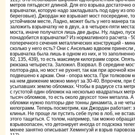
метров пятьдесят длиной. Для его взрыва достаточно 
взрывчатки, которую надо закладывать под одну из оп
береговые). Джордан же взрывает мост посередине, то
устойчивом месте, Ладно, может быть у него манера та
заложить взрывчатку не в двух, а в четырех-пяти места
моста, иначе получатся лишь две дыры. Ну, ладно, пуск
понадобится взрывчатки? Из нормативного расчета -
5
поперечного сечения металлических конструкций - ми
сколько у него есть? Они с Ансельмо вдвоем принесли
взрывчатка была лишь в одном из них, и то заполненно
92, 135, 439), то есть максимум килограмм сорок. Опять
рюкзака четыреста. Заложил. Взорвал. В середине мос
полтора-два, но мост не рухнет, так как при арочной ко
подвешено к аркам. Они - опора моста. При толковом 
на нем движение можно минут за 30-40. Впрочем, при б
усыпавших землю обломках. Чтобы в радиусе ста мет
с густотой один обломок на несколько квадратных мет
тысяч об­ломков, то есть около двухсот тонн металла. А
обломки нужно полторы-две тонны динамита, а не четы
килограмм. Теперь посмотрим, как Джордан работает: 
клинья. Не проще ли пустить себе пулю в лоб, не встава
этого тащиться. С толом, например, так можно обращат
взрывоопасен, что детонирует иногда от подскока теле
менее занятно описывает Хемингуэй и взрыв паровоза 