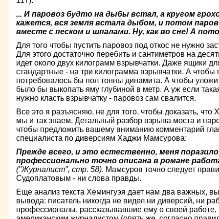
117).
... И паровоз будто на дыбы встал, а кругом грох
кажется, вся земля встала дыбом, и потом паро­в
вместе с песком и шпалами. Ну, как во сне! А по
Для того чтобы пустить паровоз под откос не нужно заст
Для этого достаточно перебить и сантиметров на десять
идет около двух килограмм взрывчатки. Даже ящики дл
стандартные - на три килограмма взрывчатки. А чтобы 
потребовалось бы пол тонны динамита. А чтобы уложит
было бы выкопать яму глубиной в метр. А уж если така
нужно класть взрывчатку - паровоз сам свалится.
Все это я разъясняю, не для того, чтобы доказать, что 
мы и так знаем. Детальный разбор взрыва моста и паро
чтобы предложить вашему вниманию комментарий глав
специалиста по диверсиям Хаджи Мамсурова:
Прежде всего, и это естественно, меня поразило
профессионально точно описана в романе работ
("Журналист", стр. 58)
. Мамсуров точно следует прав
Судоплатовым - ни слова правды.
Еще анализ текста Хемингуэя дает нам два важных, выт
вывода: писатель никогда не видел ни ди­версий, ни р
профессионалы, рассказывавшие ему о своей работе,
американским журна­листом (опять же, согласно правил