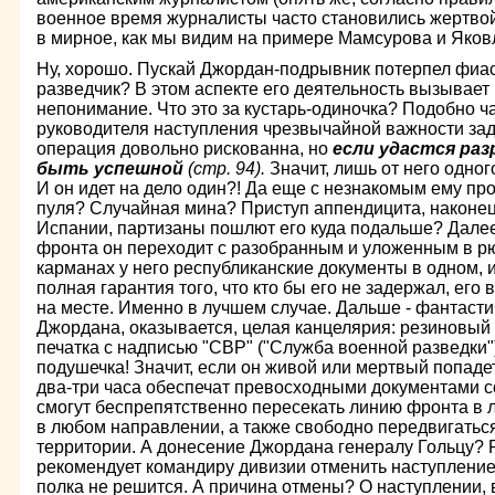
военное время журналисты часто становились жертво
в мирное, как мы видим на примере Мамсурова и Яковл
Ну, хорошо. Пускай Джордан-подрывник потерпел фиаск
разведчик? В этом аспекте его дея­тельность вызывает
непонимание. Что это за кустарь-одиночка? Подобно ча
руко­водителя наступления чрезвычайной важности зад
операция довольно рискованна, но
если удастся ра
быть успешной
(стр. 94).
Значит, лишь от него одног
И он идет на дело один?! Да еще с незнакомым ему пр
пуля? Случайная мина? Приступ аппендицита, наконец! 
Испании, партизаны пошлют его куда подальше? Далее 
фронта он переходит с разобранным и уложенным в рю
карманах у него республиканские документы в одном, и
полная гаран­тия того, что кто бы его не задержал, его
на месте. Именно в лучшем случае. Дальше - фантасти
Джордана, оказывается, целая канце­лярия: резиновый
печатка с надписью "СВР" ("Служба военной разведки
подушечка! Зна­чит, если он живой или мертвый попаде
два-три часа обеспечат превосходными документами с
смогут беспрепятственно пересекать ли­нию фронта в 
в любом направлении, а также свободно передвигатьс
территории. А донесение Джордана генералу Гольцу? 
рекомендует командиру дивизии отменить наступление
полка не решится. А причина отмены? О наступлении, в