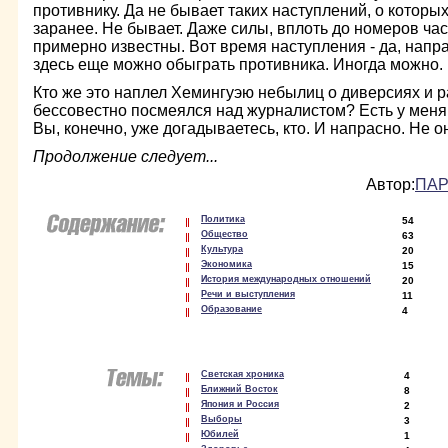
противнику. Да не бывает таких наступлений, о которы
заранее. Не бывает. Даже силы, вплоть до номеров част
примерно известны. Вот время наступления - да, напра
здесь еще можно обыграть противника. Иногда можно.
Кто же это наплел Хемингуэю небылиц о диверсиях и ра
бессовестно посмеялся над журналистом? Есть у меня
Вы, конечно, уже догадывае­тесь, кто. И напрасно. Не о
Продолжение следует...
Автор:
ПАР
Политика
54
Общество
63
Культура
20
Экономика
15
История международных отношений
20
Речи и выступления
11
Образование
4
Светская хроника
4
Ближний Восток
8
Япония и Россия
2
Выборы
3
Юбилей
1