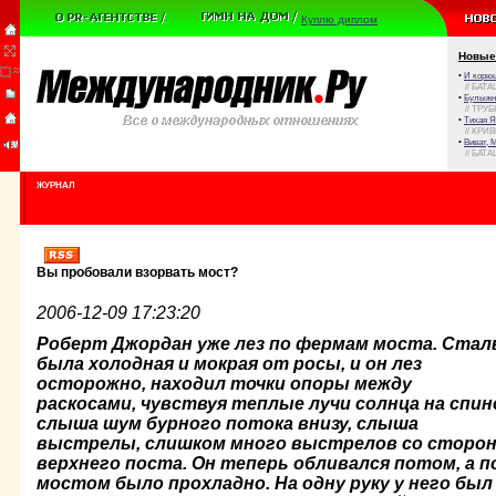
Куплю диплом
Новые
•
И корюш
// БАТА
•
Булыжни
// ТРУ
•
Тихая Я
// КРИ
•
Виват, 
// БАТА
ЖУРНАЛ
Вы пробовали взорвать мост?
2006-12-09 17:23:20
Роберт Джордан уже лез по фермам моста. Стал
была холод­ная и мокрая от росы, и он лез
осторожно, находил точки опоры между
раскосами, чувствуя теплые лучи солнца на спин
слыша шум бурного потока внизу, слыша
выстрелы, слишком много выстрелов со сторо
верхнего поста. Он те­перь обливался потом, а п
мостом было прохладно. На одну руку у него был