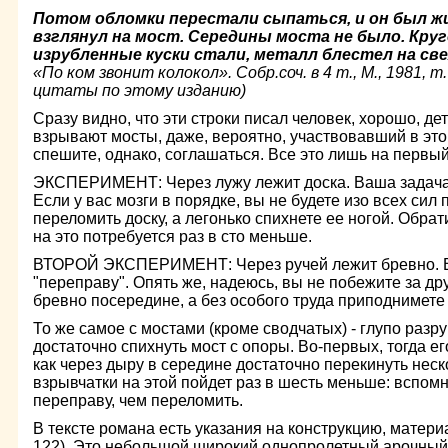
Потом обломки перестали сыпаться, и он был жив
взглянул на мост. Середины моста не было. Кру
изрубленные куски стали, металл
блестел на све
«По ком звонит колокол». Собр.соч. в 4 т., М., 1981, т.
цитаты по этому изданию)
Сразу видно, что эти строки писал человек, хорошо, де
взрывают мосты, даже, вероятно, участвовавший в это
спешите, однако, соглашаться. Все это лишь на первый
ЭКСПЕРИМЕНТ: Через лужу лежит доска. Ваша задача:
Если у вас мозги в порядке, вы не будете изо всех сил
переломить доску, а легонько спихнете ее ногой. Обрат
на это потребуется раз в сто меньше.
ВТОРОЙ ЭКСПЕРИМЕНТ: Через ручей лежит бревно. В
"переправу". Опять же, надеюсь, вы не побежите за д
бревно посередине, а без особого труда приподнимете 
То же самое с мостами (кроме сводчатых) - глупо разр
достаточно спихнуть мост с опоры. Во-первых, тогда е
как через дыру в середине достаточно перекинуть неск
взрывчатки на этой пойдет раз в шесть меньше: вспомн
переправу, чем переломить.
В тексте романа есть указания на конструкцию, материа
122). Это небольшой широкий однопролетный арочный