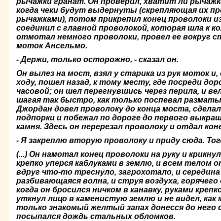
рычажки гранат. Он проверил, хватит ли рычажк
когда чеки будут выдернуты (скрепляющая их пр
рычажками), потом при­крепил конец проволоки из
соединил с главной проволокой, которая шла к к
отмо­тал немного проволоки, провел ее вокруг с
моток Ансельмо.
- Держи, только осторожно, - сказал он.
Он вылез на мост, взял у старика из рук моток и,
ходу, пошел назад, к тому месту, где посреди до
часовой; он шел перегнувшись через перила, и ве
шагая так быстро, как только поспевал разматы
Джордан довел проволоку до конца моста, сдела
подпорки и побежал по до­роге до первого выкра
камня. Здесь он перерезал проволоку и отдал кон
- Я закреплю вторую проволоку и приду сюда. То
(...) Он намотал конец проволоки на руку и крикну
крепко уперся каблуками в землю, и всем телом о
вдруг что-то треснуло, загрохо­тало, и середина
разбивающаяся волна, и струя воздуха, горячего 
когда он бросился ничком в канавку, руками крепк
уткнул лицо в каменистую землю и не видел, как 
только знакомый желтый запах донесся до него с
посыпался дождь стальных обломков.