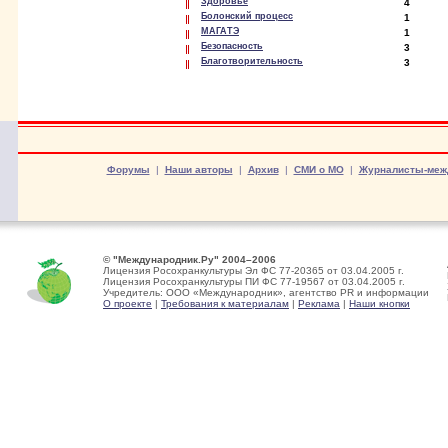
Здоровье
4
Болонский процесс
1
МАГАТЭ
1
Безопасность
3
Благотворительность
3
Форумы
|
Наши авторы
|
Архив
|
СМИ о МО
|
Журналисты-меж
© "Международник.Ру" 2004–2006
Лицензия Росохранкультуры Эл ФС 77-20365 от 03.04.2005 г.
Лицензия Росохранкультуры ПИ ФС 77-19567 от 03.04.2005 г.
Учредитель: ООО «Международник», агентство PR и информации
О проекте
|
Требования к материалам
|
Реклама
|
Наши кнопки