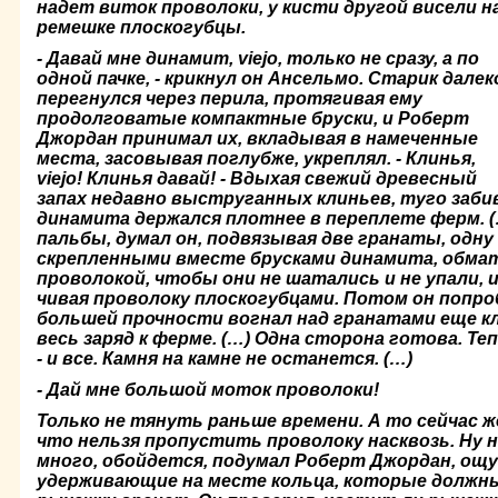
надет виток проволоки, у кисти другой висели н
ре­мешке плоскогубцы.
- Давай мне динамит,
viejo, только не сразу, а по
одной пачке, - крикнул он Ансельмо. Старик далек
перегнулся через перила, протягивая ему
продолговатые компактные бруски, и Ро­берт
Джордан принимал их, вкладывая в намеченные
места, засовы­вая поглубже, укреплял. - Клинья,
viejo! Клинья давай! - Вдыхая свежий древесный
запах недавно выструганных клиньев, туго забив
динамита держался плотнее в пере­плете ферм. (
пальбы, думал он, подвязывая две гранаты, одну 
скрепленными вместе брусками динамита, обмат
проволокой, чтобы они не шатались и не упали, и
чивая проволоку плоскогубцами. Потом он попроб
большей прочности вогнал над гранатами еще к
весь заряд к ферме. (…) Одна сторона готова. Т
- и все. Камня на камне не останет­ся. (…)
- Дай мне большой моток проволоки!
Только не тянуть раньше времени. А то сейчас ж
что нельзя пропустить проволоку насквозь. Ну н
много, обойдется, подумал Роберт Джордан, ощу
удерживающие на месте кольца, которые должн