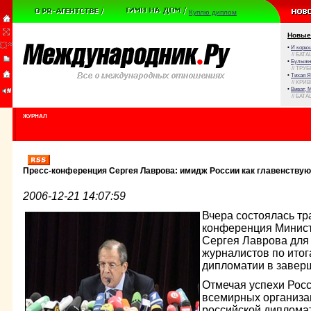
Куплю диплом
Новые
•
И корюш
// БАТА
•
Булыжни
// ТРУ
•
Тихая Я
// КРИ
•
Виват, 
// БАТА
ЖУРНАЛ
Пресс-конференция Сергея Лаврова: имидж России как главенству
2006-12-21 14:07:59
Вчера состоялась тр
конференция Минист
Сергея Лаврова для
журналистов по итог
дипломатии в завер
Отмечая успехи Росс
всемирных организац
российской дипломат