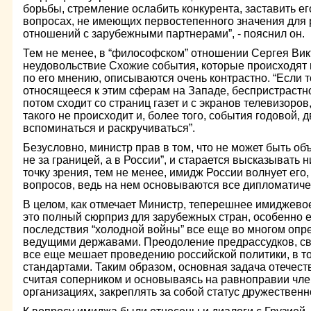
борьбы, стремление ослабить конкурента, заставить ег
вопросах, не имеющих первостепенного значения для 
отношений с зарубежными партнерами”, - пояснил он.
Тем не менее, в “философском” отношении Сергея Вик
неудовольствие Схожие события, которые происходят в
по его мнению, описываются очень контрастно. “Если т
относящееся к этим сферам на Западе, беспристрастн
потом сходит со страниц газет и с экранов телевизоров
такого не происходит и, более того, события годовой,
вспоминаться и раскручиваться”.
Безусловно, министр прав в том, что не может быть об
не за границей, а в России”, и старается высказывать 
точку зрения, тем не менее, имидж России волнует его,
вопросов, ведь на нем основываются все дипломатичес
В целом, как отмечает Министр, теперешнее имиджево
это полный сюрприз для зарубежных стран, особенно ес
последствия “холодной войны” все еще во многом оп
ведущими державами. Преодоление предрассудков, свя
все еще мешает проведению российской политики, в т
стандартами. Таким образом, основная задача отечест
считая соперником и основываясь на равноправии чле
организациях, закреплять за собой статус дружествен