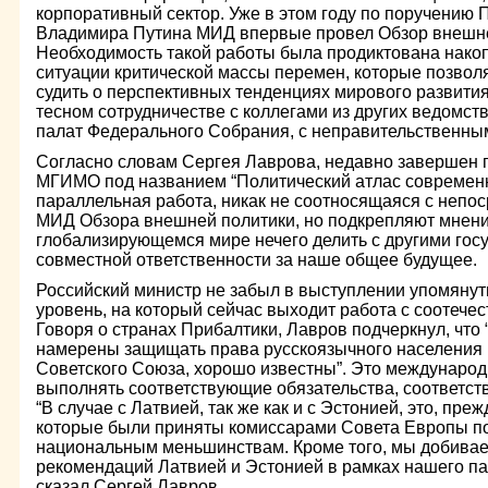
корпоративный сектор. Уже в этом году по поручению 
Владимира Путина МИД впервые провел Обзор внешне
Необходимость такой работы была продиктована нак
ситуации критической массы перемен, которые позвол
судить о перспективных тенденциях мирового развития
тесном сотрудничестве с коллегами из других ведомст
палат Федерального Собрания, с неправительственны
Согласно словам Сергея Лаврова, недавно завершен п
МГИМО под названием “Политический атлас современн
параллельная работа, никак не соотносящаяся с непо
МИД Обзора внешней политики, но подкрепляют мнение
глобализирующемся мире нечего делить с другими гос
совместной ответственности за наше общее будущее.
Российский министр не забыл в выступлении упомянут
уровень, на который сейчас выходит работа с соотече
Говоря о странах Прибалтики, Лавров подчеркнул, что
намерены защищать права русскоязычного населения 
Советского Союза, хорошо известны”. Это международ
выполнять соответствующие обязательства, соответс
“В случае с Латвией, так же как и с Эстонией, это, пре
которые были приняты комиссарами Совета Европы п
национальным меньшинствам. Кроме того, мы добива
рекомендаций Латвией и Эстонией в рамках нашего па
сказал Сергей Лавров.