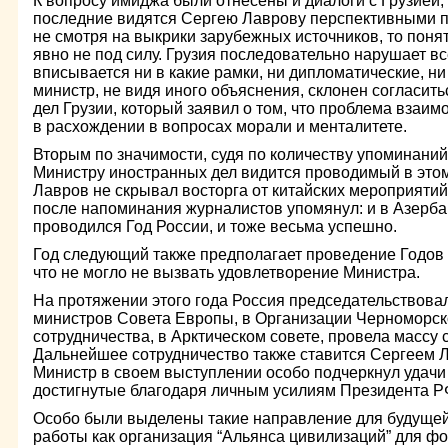
К вопросу имиджа были отнесены и диалоги с Грузией,
последние видятся Сергею Лаврову перспективными п
не смотря на выкрики зарубежных источников, то поня
явно не под силу. Грузия последовательно нарушает вс
вписывается ни в какие рамки, ни дипломатические, н
министр, не видя иного объяснения, склонен согласит
дел Грузии, который заявил о том, что проблема взаим
в расхождении в вопросах морали и менталитете.
Вторым по значимости, судя по количеству упоминаний
Министру иностранных дел видится проводимый в этом 
Лавров не скрывал восторга от китайских мероприятий 
после напоминания журналистов упомянул: и в Азерба
проводился Год России, и тоже весьма успешно.
Год следующий также предполагает проведение Годов 
что не могло не вызвать удовлетворение Министра.
На протяжении этого года Россия председательствовал
министров Совета Европы, в Организации Черноморск
сотрудничества, в Арктическом совете, провела массу
Дальнейшее сотрудничество также ставится Сергеем Л
Министр в своем выступлении особо подчеркнул удачи
достигнутые благодаря личным усилиям Президента Р
Особо были выделены такие направление для будуще
работы как организация “Альянса цивилизаций” для 