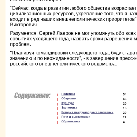
“Сейчас, когда в развитии любого общества возрастает
цивилизационных ресурсов, укрепление того, что я наз
входит в ряд наших внешнеполитических приоритетов”
Викторович.
Разумеется, Сергей Лавров не мог упомянуть обо все
событиях уходящего года, назвать сроки разрешения
проблем.
“Планируя командировки следующего года, буду стара
значению и по неожиданности”, - в завершение пресс
российского внешнеполитического ведомства.
Политика
54
Общество
63
Культура
20
Экономика
15
История международных отношений
20
Речи и выступления
11
Образование
4