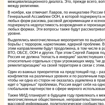
межцивилизационного диалога. Это, прежде всего, в
между религиями.
В ноябре, как отмечает Лавров, по инициативе России
Генеральной Ассамблеи ООН, в которой подчеркнута 
любых форм расизма, расовой дискриминации и ксено
подчеркнута недопустимость возрождения и героизаци
любых формах. Эти вопросы также будут рассматрива
уровне.
Выделялись многочисленные мероприятия по выработк
борьбы с террором, наркотиками, ядерной проблеме. 
этим направлениям будут продолжена, в том числе в р
ВТО, ОБСЕ, ООН и других. При этом Сергей Лавров под
Россия не должна “попасть в инерцию” захлестнувших
относительно отдельных стран угрожающих миру, “не д
ремилитаризацию” на своей территории в связи с этим.
Один из важных приоритетов на предстоящий год – р
конфликтов на различных уровнях и по различным пар
чтобы ни одна из сторон не оказалась ущемлена в прав
идет о “ядерных” проблемах, Россия видит себя на одн
глобальном партнерстве в сфере мирного использован
Также МИД планирует в будущем году привлекать к м
многочисленные общественные, неправительственные 
массовой информации, политологическое сообщество,