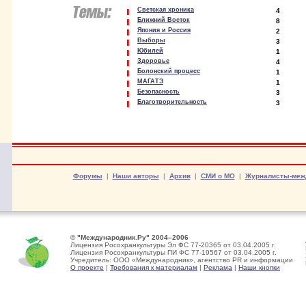
Светская хроника
4
Ближний Восток
8
Япония и Россия
2
Выборы
3
Юбилей
1
Здоровье
4
Болонский процесс
1
МАГАТЭ
1
Безопасность
3
Благотворительность
3
Форумы
|
Наши авторы
|
Архив
|
СМИ о МО
|
Журналисты-меж
© "Международник.Ру" 2004–2006
Лицензия Росохранкультуры Эл ФС 77-20365 от 03.04.2005 г.
Лицензия Росохранкультуры ПИ ФС 77-19567 от 03.04.2005 г.
Учредитель: ООО «Международник», агентство PR и информации
О проекте
|
Требования к материалам
|
Реклама
|
Наши кнопки