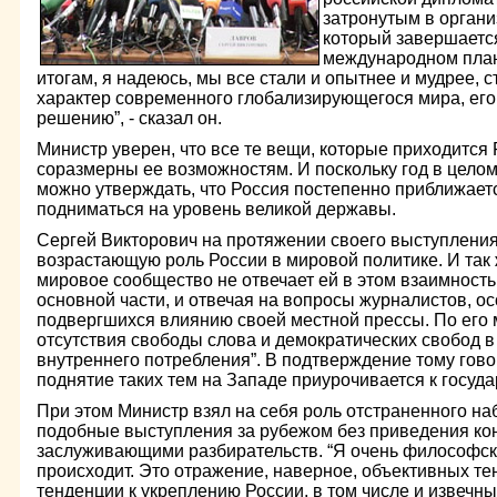
затронутым в органи
который завершаетс
международном план
итогам, я надеюсь, мы все стали и опытнее и мудрее, 
характер современного глобализирующегося мира, его
решению”, - сказал он.
Министр уверен, что все те вещи, которые приходится
соразмерны ее возможностям. И поскольку год в целом
можно утверждать, что Россия постепенно приближаетс
подниматься на уровень великой державы.
Сергей Викторович на протяжении своего выступления
возрастающую роль России в мировой политике. И так 
мировое сообщество не отвечает ей в этом взаимностью
основной части, и отвечая на вопросы журналистов, о
подвергшихся влиянию своей местной прессы. По его
отсутствия свободы слова и демократических свобод в 
внутреннего потребления”. В подтверждение тому гово
поднятие таких тем на Западе приурочивается к госуд
При этом Министр взял на себя роль отстраненного на
подобные выступления за рубежом без приведения ко
заслуживающими разбирательств. “Я очень философски
происходит. Это отражение, наверное, объективных те
тенденции к укреплению России, в том числе и извечн