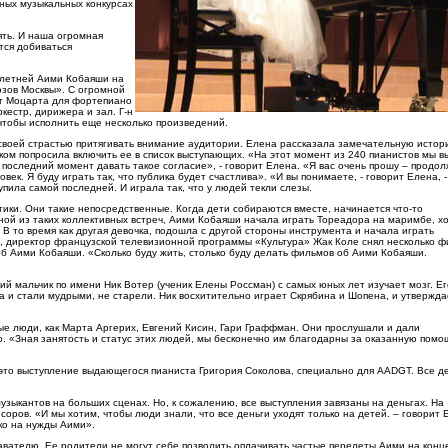
жных музыкальных конкурсах
ять. И наша огромная
тся добиваться
илетней Аими Кобаяши на
озов Москвы». С огромной
т Моцарта для фортепиано
кестр, дирижера и зал. Г-н
 чтобы исполнить еще несколько произведений.
 своей страстью притягивать внимание аудитории. Елена рассказала замечательную истор
ском попросила включить ее в список выступающих. «На этот момент из 240 пианистов мы 
 последний момент давать такое согласие», - говорит Елена. «Я вас очень прошу – продо
ек. Я буду играть так, что публика будет счастлива». «И вы понимаете, - говорит Елена, -
пила самой последней. И играла так, что у людей текли слезы.
етики. Они такие непосредственные. Когда дети собираются вместе, начинается что-то
дной из таких коллективных встреч, Аими Кобаяши начала играть Тореадора на маримбе, х
В то время как другая девочка, подошла с другой стороны инструмента и начала играть
ей, директор французской телевизионной программы «Культура» Жак Коле снял несколько ф
 Аими Кобаяши. «Сколько буду жить, столько буду делать фильмов об Аими Кобаяши.
ий мальчик по имени Ник Вотер (ученик Елены Россман) с самых юных лет изучает мозг. Е
 и стали мудрыми, не старели. Ник восхитительно играет Скрябина и Шопена, и утверждае
ые люди, как Марта Аргерих, Евгений Кисин, Гари Граффман. Они прослушали и дали
«Зная занятость и статус этих людей, мы бесконечно им благодарны за оказанную помощ
это выступление выдающегося пианиста Григория Соколова, специально для AADGT. Все де
узыкантов на больших сценах. Но, к сожалению, все выступления завязаны на деньгах. На
оров. «И мы хотим, чтобы люди знали, что все деньги уходят только на детей. – говорит 
ько на нужды Аими».
давателю. Ее родители не могут себе позволить оплачивать частые перелеты Аими на конц