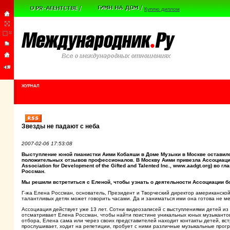
Куплю диплом
ЖУРНАЛ
Звезды не падают с неба
2007-02-06 17:53:08
Выступление юной пианистки Аими Кобаяши в Доме Музыки в Москве оставил
положительных отзывов профессионалов. В
Москву
Аими
привезла
Ассоциац
Association for Development of the Gifted and Talented Inc., www.aadgt.org) во
гла
Россман
.
Мы решили встретиться с Еленой, чтобы узнать о деятельности Ассоциации б
Г-жа Елена Россман, основатель, Президент и Творческий директор американск
талантливых детях может говорить часами. Да и заниматься ими она готова не м
Ассоциация действует уже 13 лет. Сотни видеозаписей с выступлениями детей из
отсматривает Елена Россман, чтобы найти поистине уникальных юных музыканто
отбора, Елена сама или через своих представителей находит контакты детей, вст
прослушивает, ходит на репетиции, пробует с ними различные музыкальные прог