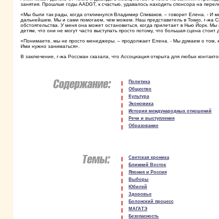
занятия. Прошлые годы AADGT, к счастью, удавалось находить спонсора на перел
«Мы были так рады, когда откликнулся Владимир Спиваков. – говорит Елена. - И 
дальнейшем. Мы и сами помогаем, чем можем. Наш представитель в Токио, г-жа Са
обстоятельства. У меня она может остановиться, когда прилетает в Нью Йорк. Мы
детям, что они не могут часто выступать просто потому, что большая сцена стоит 
«Понимаете, мы не просто менеджеры. – продолжает Елена. - Мы думаем о том, кт
Ими нужно заниматься».
В заключение, г-жа Россман сказала, что Ассоциация открыта для любых контакт
Политика
Общество
Культура
Экономика
История международных отношений
Речи и выступления
Образование
Светская хроника
Ближний Восток
Япония и Россия
Выборы
Юбилей
Здоровье
Болонский процесс
МАГАТЭ
Безопасность