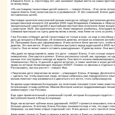
в Карнеги Холл, а, спустя пару лет, уже занимают первые места на самых прести
по всему миру.
«По настоящему талантливых детей немного. – говорит Елена. - И их легко потер
задача помочь этим талантам расти и развиваться». И, без сомнений, Елене удае
поставленных целей.
Настоящие ценители классической музыки никогда не забудут выступления десят
рождественском концерте (24 декабря 2006 года) Владимира Спивакова и «Вирту
эмоциональной самоотдачей и высочайшим мастерством исполнила Аими концер
с оркестром №26. Зал рукоплескал стоя. Аими смущенно улыбалась, благодаря ор
Спиваков приглашал на сцену девочку вновь и вновь, пока Аими не села за рояль,
Г-жа Россман отбирает детей талантливых не только в игре, но еще и способных
день до концерта в Йокахаме, ей позвонила девочка, которая на ломаном англий
24. Программа была уже сформирована. И мои коллеги были против того, чтобы в
девочка. Это моя мечта. Я просто обязана выступить перед аудиторией в 3000 челов
страсть. Она не может никого оставить равнодушным». И девочку взяли. Она высту
«Вы даже не представляете, какие это дети - говорит Елена. У них столько энерг
невероятное. Они рвутся к роялю». Елена рассказала случай, как, однажды, на о
раньше этот инструмент никогда не видела. Она просто начала импровизировать. 
«Кампанеллу» Листа. О данной и других встречах, а также занятиях и играх дет
права на которые безвозмездно передал AADGT. Снимал он фильмы и отдельно об
Рассказывать, как она растет» - говорит Жак.
«Творческие дети творческие во всем» – утверждает Елена. И правда. Десятилетн
– сделать так, чтобы взрослые люди, которые набрались уже определенного опыта
музыка помогает ему развиваться и двигаться к его мечте, стать нейрохирургом.
За время существования Ассоциации, ее почетными членами стали такие известн
потрясающие отзывы ребятам. Максим Венгеров написал поддерживающее письмо. 
комментирует г-жа Россман.
Еще один примечательный и уникальный случай, которым Ассоциация гордится – 
выступления пошли в Фонд Ассоциации.
Видя, как встречает публика юных дарований, AADGT стремится показывать этих м
больших деньгах. И поэтому, Елена Россман занимается еще и тем, что ищет спонс
Например, на имя Аими открыл отдельный счет. И все деньги с него тратятся тол
Аими живет далеко от Токио и дважды в месяц летает в Токио на занятия к препо