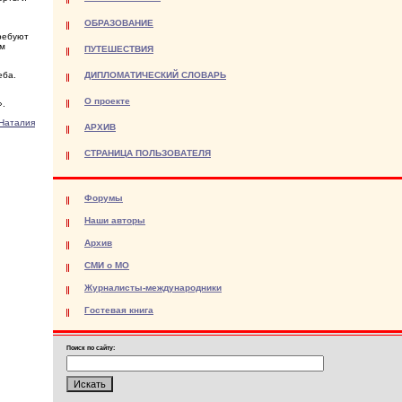
ОБРАЗОВАНИЕ
требуют
им
ПУТЕШЕСТВИЯ
еба.
ДИПЛОМАТИЧЕСКИЙ СЛОВАРЬ
О проекте
».
Наталия
АРХИВ
СТРАНИЦА ПОЛЬЗОВАТЕЛЯ
Форумы
Наши авторы
Архив
СМИ о МО
Журналисты-международники
Гостевая книга
Поиск по сайту: