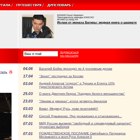
БЕККИН Ренат Ирикович
Преподаватель кафедры ЮНЕСКО
МГИМО (у) МИД РФ
Ислам от монаха Багиры: модная книга о шариате
подписаться
на рассылку
04.06
Василий Бойко проходит по 4 уголовным делам
тать
17.04
"Зенит" пострадал за Косово
03.04
Андрей Алпатов "откусит" о Турции и Египта 10%
туристического потока
25.03
О книге Дмитрия Лекуха "Хардкор белого меньшинства"
23.03
"Умники и умницы": итоги четверть финалов
03.03
Виват, Медвед! Русь, лови позитифф!!!
02.02
Сергей Лукьяненко. Про уезжающих и отъезжающих...
07.01
МИД России высмеял "свободный и справедливый характер"
грузинских выборов
07.01
РОЖДЕСТВЕНСКОЕ ПОСЛАНИЕ Святейшего Патриарха
Московского и всея Руси Алексия II