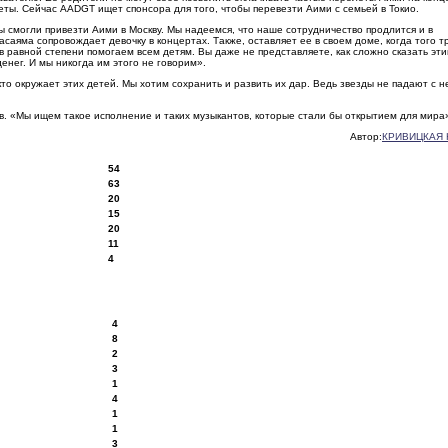
еты. Сейчас AADGT ищет спонсора для того, чтобы перевезти Аими с семьей в Токио.
мы смогли привезти Аими в Москву. Мы надеемся, что наше сотрудничество продлится и в
саяма сопровождает девочку в концертах. Также, оставляет ее в своем доме, когда того 
 в равной степени помогаем всем детям. Вы даже не представляете, как сложно сказать эт
денег. И мы никогда им этого не говорим».
о окружает этих детей. Мы хотим сохранить и развить их дар. Ведь звезды не падают с н
ов. «Мы ищем такое исполнение и таких музыкантов, которые стали бы открытием для мира
Автор:
КРИВИЦКАЯ 
54
63
20
15
20
11
4
4
8
2
3
1
4
1
1
3