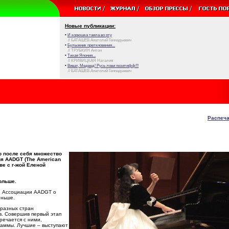
Новые публикации:
•
И корюшка таяла во рту
// БАТАШЕВ Анатолий Геннадьевич
•
Булыжник преткновения...
// ТРУБКИН Антон
•
Тихая Япония...
// КРИВИЦКАЯ Наталия
•
Виват, Медвед! Русь лови позитифф!!!
// БАТАШЕВ Анатолий Геннадьевич
Распеча
о после себя множество
ия
AADGT (The American
ве
с
г
-жой
Еленой
ольше.
ой Ассоциации AADGT о
еньше.
 разных стран
в. Совершив первый этап
речается с ними,
раммы. Лучшие – выступают