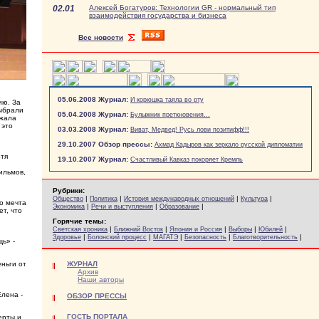
02.01
Алексей Богатуров: Технологии GR - нормальный тип
взаимодействия государства и бизнеса
Все новости
05.06.2008 Журнал:
И корюшка таяла во рту
ию. За
выбрали
05.04.2008 Журнал:
Булыжник преткновения...
лжала
 это
03.03.2008 Журнал:
Виват, Медвед! Русь лови позитифф!!!
29.10.2007 Обзор прессы:
Ахмад Кадыров как зеркало русской дипломатии
отя
19.10.2007 Журнал:
Счастливый Кавказ покоряет Кремль
ильмов,
Рубрики:
|
|
|
|
Общество
Политика
История международных отношений
Культура
го мечта
|
|
|
Экономика
Речи и выступления
Образование
т, что
Горячие темы:
|
|
|
|
|
Светская хроника
Ближний Восток
Япония и Россия
Выборы
Юбилей
|
|
|
|
|
Здоровье
Болонский процесс
МАГАТЭ
Безопасность
Благотворительность
ь» -
ньги от
ЖУРНАЛ
Архив
Наши авторы
Елена -
ОБЗОР ПРЕССЫ
ГОСТЬ ПОРТАЛА
ерты и