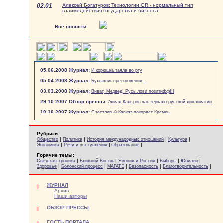
02.01
Алексей Богатуров: Технологии GR - нормальный тип
взаимодействия государства и бизнеса
Все новости
05.06.2008 Журнал:
И корюшка таяла во рту
05.04.2008 Журнал:
Булыжник преткновения...
03.03.2008 Журнал:
Виват, Медвед! Русь лови позитифф!!!
29.10.2007 Обзор прессы:
Ахмад Кадыров как зеркало русской дипломатии
19.10.2007 Журнал:
Счастливый Кавказ покоряет Кремль
Рубрики:
|
|
|
|
Общество
Политика
История международных отношений
Культура
|
|
|
Экономика
Речи и выступления
Образование
Горячие темы:
|
|
|
|
|
Светская хроника
Ближний Восток
Япония и Россия
Выборы
Юбилей
|
|
|
|
|
Здоровье
Болонский процесс
МАГАТЭ
Безопасность
Благотворительность
ЖУРНАЛ
Архив
Наши авторы
ОБЗОР ПРЕССЫ
ГОСТЬ ПОРТАЛА