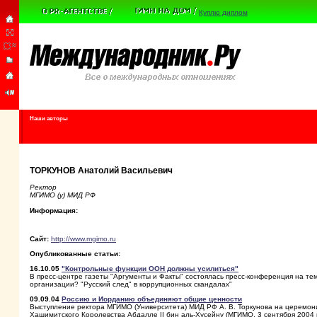
Куплю диплом
Наши авторы
ТОРКУНОВ Анатолий Васильевич
Ректор
МГИМО (у) МИД РФ
Информация:
Сайт:
http://www.mgimo.ru
Опубликованные статьи:
16.10.05
"Контрольные функции ООН должны усилиться"
В пресс-центре газеты "Аргументы и Факты" состоялась пресс-конференция на те
организации? "Русский след" в коррупционных скандалах"
09.09.04
Россию и Иорданию объединяют общие ценности
Выступление ректора МГИМО (Университета) МИД РФ А. В. Торкунова на церемо
Хашимитского Королевства Абдалле II бин аль-Хусейну (МГИМО, 3 сентября 2004 