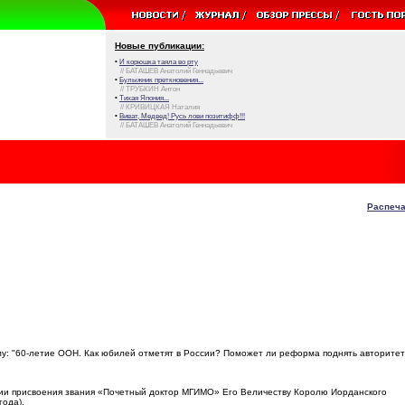
Новые публикации:
•
И корюшка таяла во рту
// БАТАШЕВ Анатолий Геннадьевич
•
Булыжник преткновения...
// ТРУБКИН Антон
•
Тихая Япония...
// КРИВИЦКАЯ Наталия
•
Виват, Медвед! Русь лови позитифф!!!
// БАТАШЕВ Анатолий Геннадьевич
Распеча
му: "60-летие ООН. Как юбилей отметят в России? Поможет ли реформа поднять авторитет
нии присвоения звания «Почетный доктор МГИМО» Его Величеству Королю Иорданского
года).