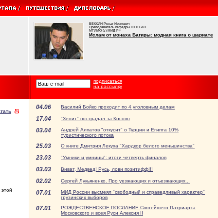
БЕККИН Ренат Ирикович
Преподаватель кафедры ЮНЕСКО
МГИМО (у) МИД РФ
Ислам от монаха Багиры: модная книга о шариате
подписаться
на рассылку
04.06
Василий Бойко проходит по 4 уголовным делам
тать
17.04
"Зенит" пострадал за Косово
03.04
Андрей Алпатов "откусит" о Турции и Египта 10%
туристического потока
25.03
О книге Дмитрия Лекуха "Хардкор белого меньшинства"
23.03
"Умники и умницы": итоги четверть финалов
03.03
Виват, Медвед! Русь, лови позитифф!!!
02.02
Сергей Лукьяненко. Про уезжающих и отъезжающих...
 этой
07.01
МИД России высмеял "свободный и справедливый характер"
грузинских выборов
07.01
РОЖДЕСТВЕНСКОЕ ПОСЛАНИЕ Святейшего Патриарха
Московского и всея Руси Алексия II