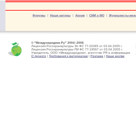
Форумы
|
Наши авторы
|
Архив
|
СМИ о МО
|
Журналисты-меж
© "Международник.Ру" 2004–2006
Лицензия Росохранкультуры Эл ФС 77-20365 от 03.04.2005 г.
Лицензия Росохранкультуры ПИ ФС 77-19567 от 03.04.2005 г.
Учредитель: ООО «Международник», агентство PR и информации
О проекте
|
Требования к материалам
|
Реклама
|
Наши кнопки