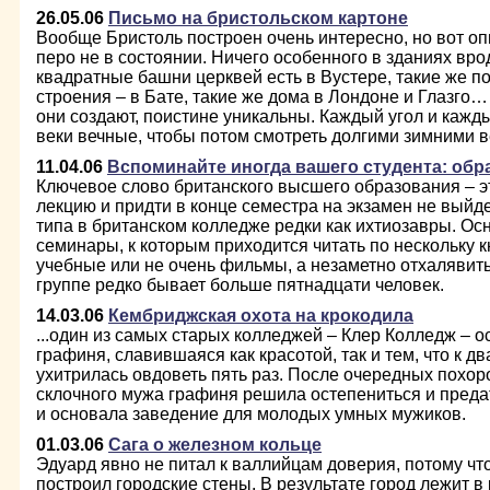
26.05.06
Письмо на бристольском картоне
Вообще Бристоль построен очень интересно, но вот оп
перо не в состоянии. Ничего особенного в зданиях врод
квадратные башни церквей есть в Вустере, такие же п
строения – в Бате, такие же дома в Лондоне и Глазго…
они создают, поистине уникальны. Каждый угол и кажды
веки вечные, чтобы потом смотреть долгими зимними в
11.04.06
Вспоминайте иногда вашего студента: обр
Ключевое слово британского высшего образования – э
лекцию и придти в конце семестра на экзамен не выйд
типа в британском колледже редки как ихтиозавры. О
семинары, к которым приходится читать по нескольку кн
учебные или не очень фильмы, а незаметно отхалявить 
группе редко бывает больше пятнадцати человек.
14.03.06
Кембриджская охота на крокодила
...один из самых старых колледжей – Клер Колледж – 
графиня, славившаяся как красотой, так и тем, что к д
ухитрилась овдоветь пять раз. После очередных похоро
склочного мужа графиня решила остепениться и преда
и основала заведение для молодых умных мужиков.
01.03.06
Cага о железном кольце
Эдуард явно не питал к валлийцам доверия, потому чт
построил городские стены. В результате город лежит 