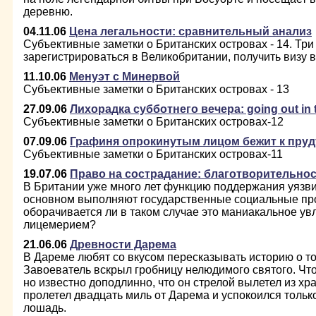
деревню.
04.11.06
Цена легальности: сравнительный анализ
Субъективные заметки о Британских островах - 14. Т
зарегистрироваться в Великобритании, получить визу 
11.10.06
Менуэт с Минервой
Субъективные заметки о Британских островах - 13
27.09.06
Лихорадка субботнего вечера: going out in 
Субъективные заметки о Британских островах-12
07.09.06
Графиня опрокинутым лицом бежит к пруд
Субъективные заметки о Британских островах-11
19.07.06
Право на сострадание: благотворительнос
В Британии уже много лет функцию поддержания уязв
основном выполняют государственные социальные пр
оборачивается ли в таком случае это маниакальное у
лицемерием?
21.06.06
Древности Дарема
В Дареме любят со вкусом пересказывать историю о то
Завоеватель вскрыл гробницу нелюдимого святого. Что 
но известно доподлинно, что он стрелой вылетел из х
пролетел двадцать миль от Дарема и успокоился только
лошадь.