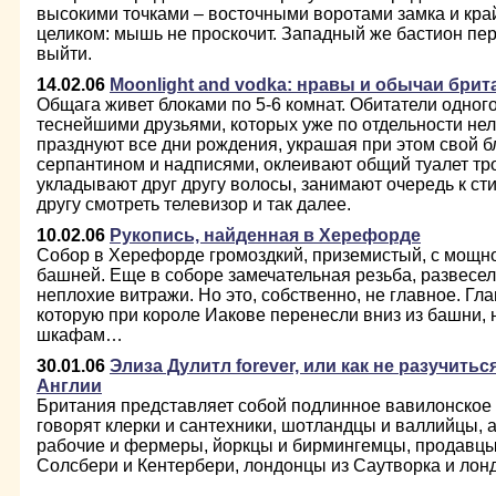
высокими точками – восточными воротами замка и кра
целиком: мышь не проскочит. Западный же бастион пер
выйти.
14.02.06
Moonlight and vodka: нравы и обычаи бри
Общага живет блоками по 5-6 комнат. Обитатели одного
теснейшими друзьями, которых уже по отдельности нел
празднуют все дни рождения, украшая при этом свой 
серпантином и надписями, оклеивают общий туалет тр
укладывают друг другу волосы, занимают очередь к ст
другу смотреть телевизор и так далее.
10.02.06
Рукопись, найденная в Херефорде
Собор в Херефорде громоздкий, приземистый, с мощно
башней. Еще в соборе замечательная резьба, развесел
неплохие витражи. Но это, собственно, не главное. Гла
которую при короле Иакове перенесли вниз из башни, 
шкафам…
30.01.06
Элиза Дулитл forever, или как не разучить
Англии
Британия представляет собой подлинное вавилонское
говорят клерки и сантехники, шотландцы и валлийцы, 
рабочие и фермеры, йоркцы и бирмингемцы, продавцы
Солсбери и Кентербери, лондонцы из Саутворка и лонд