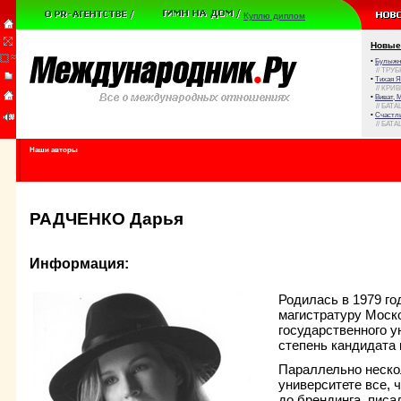
Куплю диплом
Новые
•
Булыжни
// ТРУ
•
Тихая Я
// КРИ
•
Виват, 
// БАТА
•
Счастли
// БАТА
Наши авторы
РАДЧЕНКО Дарья
Информация:
Родилась в 1979 го
магистратуру Моско
государственного у
степень кандидата 
Параллельно неско
университете все, 
до брендинга, писа