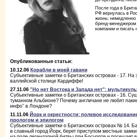
После года в Брита
РФ вернулась в Рос
жизнь: немедленно
бренд-менеджером
компании и писать
Опубликованные статьи:
10.12.06
Корабли в моей гавани
Субъективные заметки о Британских островах - 17. На э
валлийской столице Кардиффе!
27.11.06
"Но нет Востока и Запада нет": мультикул
Субъективные заметки о Британских островах - 16. Сущ
туманном Альбионе? Почему англичане не любят паки
инфо" в Лондоне?
11.11.06
Йорк и окрестности: полевое исследование
прологом и эпилогом
Субъективные заметки о Британских островах № 14. Б
в славный город Йорк, берет приступом местные замки
на поле легендарной битвы при Босуорте и посещает