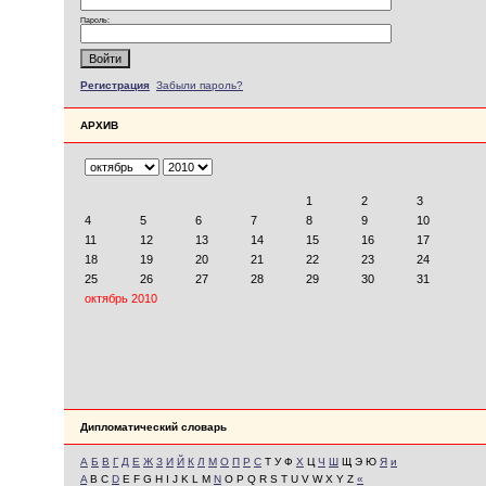
Пароль:
Регистрация
Забыли пароль?
АРХИВ
Дипломатический словарь
А
Б
В
Г
Д
Е
Ж
З
И
Й
К
Л
М
О
П
Р
С
Т У Ф
Х
Ц
Ч
Ш
Щ Э Ю
Я
и
A
B C
D
E F G H I J K L M
N
O P Q R S T U V W X Y Z
«