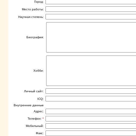
Город:
Место работы:
Научная степень:
Биография:
Хобби:
Личный сайт:
ICQ:
Внутренние данные
Адрес:
Телефон:
*
Мобильный:
Факс: