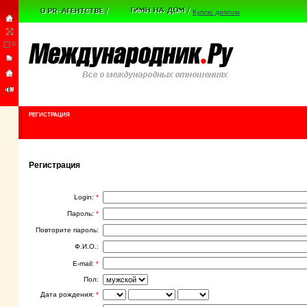
Куплю диплом
РЕГИСТРАЦИЯ
Регистрация
Login:
*
Пароль:
*
Повторите пароль:
Ф.И.О.:
E-mail:
*
Пол:
Дата рождения:
*