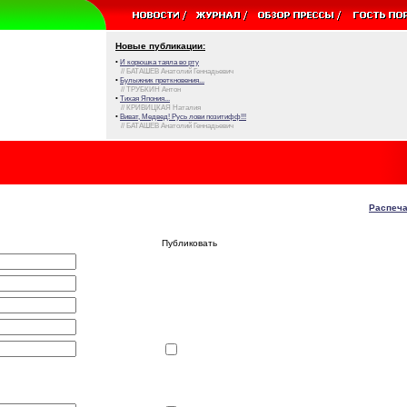
Новые публикации:
•
И корюшка таяла во рту
// БАТАШЕВ Анатолий Геннадьевич
•
Булыжник преткновения...
// ТРУБКИН Антон
•
Тихая Япония...
// КРИВИЦКАЯ Наталия
•
Виват, Медвед! Русь лови позитифф!!!
// БАТАШЕВ Анатолий Геннадьевич
Распеча
Публиковать