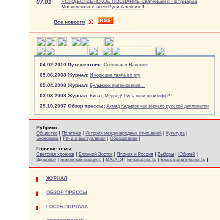
07.01
РОЖДЕСТВЕНСКОЕ ПОСЛАНИЕ Святейшего Патриарха
Московского и всея Руси Алексия II
Все новости
04.02.2010 Путешествия:
Снегопад в Нальчике
05.06.2008 Журнал:
И корюшка таяла во рту
05.04.2008 Журнал:
Булыжник преткновения...
03.03.2008 Журнал:
Виват, Медвед! Русь лови позитифф!!!
29.10.2007 Обзор прессы:
Ахмад Кадыров как зеркало русской дипломатии
Рубрики:
|
|
|
|
Общество
Политика
История международных отношений
Культура
|
|
|
Экономика
Речи и выступления
Образование
Горячие темы:
|
|
|
|
|
Светская хроника
Ближний Восток
Япония и Россия
Выборы
Юбилей
|
|
|
|
|
Здоровье
Болонский процесс
МАГАТЭ
Безопасность
Благотворительность
ЖУРНАЛ
ОБЗОР ПРЕССЫ
ГОСТЬ ПОРТАЛА