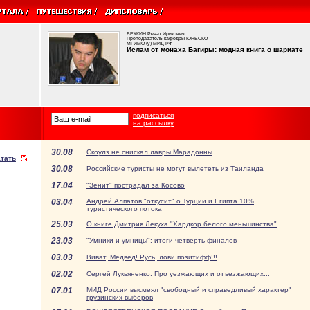
БЕККИН Ренат Ирикович
Преподаватель кафедры ЮНЕСКО
МГИМО (у) МИД РФ
Ислам от монаха Багиры: модная книга о шариате
подписаться
на рассылку
30.08
Скоулз не снискал лавры Марадонны
тать
30.08
Российские туристы не могут вылететь из Таиланда
17.04
"Зенит" пострадал за Косово
03.04
Андрей Алпатов "откусит" о Турции и Египта 10%
туристического потока
25.03
О книге Дмитрия Лекуха "Хардкор белого меньшинства"
23.03
"Умники и умницы": итоги четверть финалов
03.03
Виват, Медвед! Русь, лови позитифф!!!
02.02
Сергей Лукьяненко. Про уезжающих и отъезжающих...
07.01
МИД России высмеял "свободный и справедливый характер"
грузинских выборов