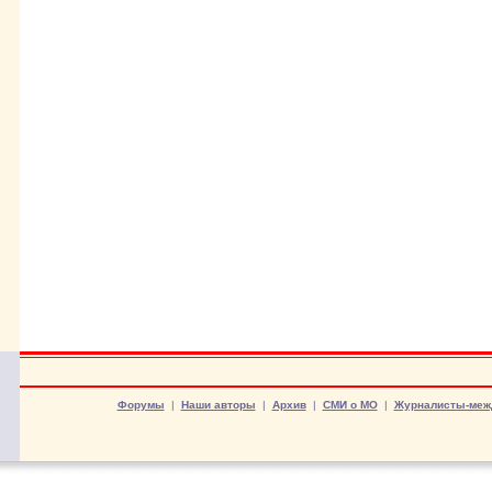
Форумы
|
Наши авторы
|
Архив
|
СМИ о МО
|
Журналисты-меж