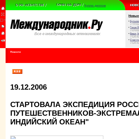
Куплю диплом
Новые
•
Булыжни
// ТРУ
•
Тихая Я
// КРИ
•
Виват, 
// БАТА
•
Счастли
// БАТА
Новости
19.12.2006
СТАРТОВАЛА ЭКСПЕДИЦИЯ РОС
ПУТЕШЕСТВЕННИКОВ-ЭКСТРЕМАЛ
ИНДИЙСКИЙ ОКЕАН"