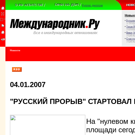
Куплю диплом
Новые
•
Булыжни
// ТРУ
•
Тихая Я
// КРИ
•
Виват, 
// БАТА
•
Счастли
// БАТА
Новости
04.01.2007
"РУССКИЙ ПРОРЫВ" СТАРТОВАЛ 
На "нулевом к
площади сегод