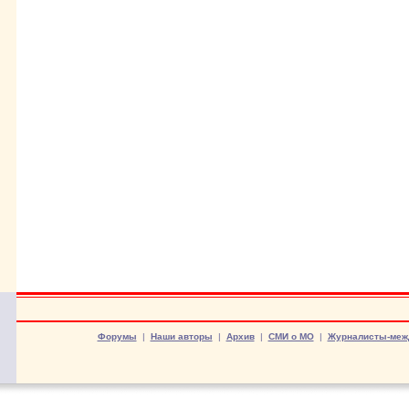
Форумы
|
Наши авторы
|
Архив
|
СМИ о МО
|
Журналисты-меж