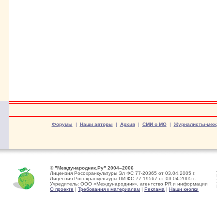
Форумы
|
Наши авторы
|
Архив
|
СМИ о МО
|
Журналисты-меж
© "Международник.Ру" 2004–2006
Лицензия Росохранкультуры Эл ФС 77-20365 от 03.04.2005 г.
Лицензия Росохранкультуры ПИ ФС 77-19567 от 03.04.2005 г.
Учредитель: ООО «Международник», агентство PR и информации
О проекте
|
Требования к материалам
|
Реклама
|
Наши кнопки