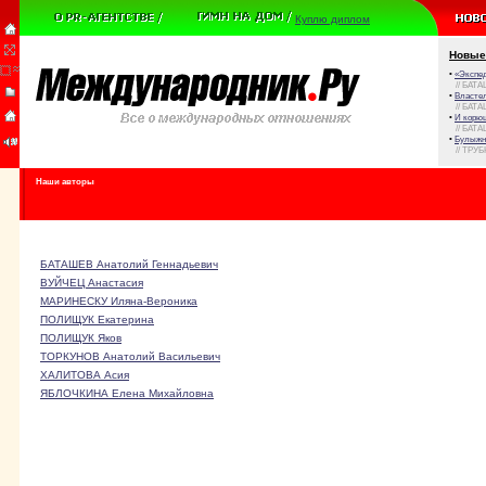
Куплю диплом
Новые
•
«Экспе
// БАТА
•
Власте
// БАТА
•
И корюш
// БАТА
•
Булыжни
// ТРУ
Наши авторы
БАТАШЕВ Анатолий Геннадьевич
ВУЙЧЕЦ Анастасия
МАРИНЕСКУ Иляна-Вероника
ПОЛИЩУК Екатерина
ПОЛИЩУК Яков
ТОРКУНОВ Анатолий Васильевич
ХАЛИТОВА Асия
ЯБЛОЧКИНА Елена Михайловна