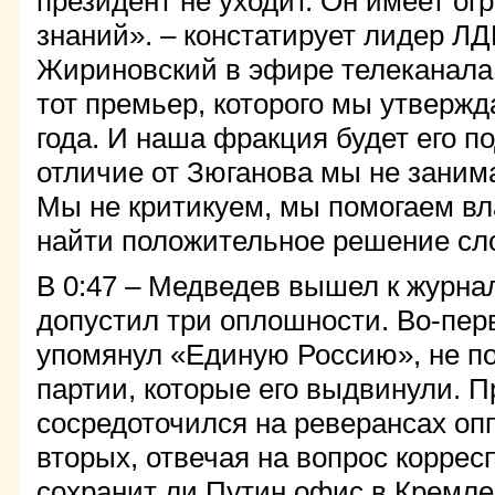
президент не уходит. Он имеет о
знаний». – констатирует лидер 
Жириновский в эфире телеканала 
тот премьер, которого мы утвержд
года. И наша фракция будет его п
отличие от Зюганова мы не заним
Мы не критикуем, мы помогаем вл
найти положительное решение сл
В 0:47 – Медведев вышел к журна
допустил три оплошности. Во-перв
упомянул «Единую Россию», не п
партии, которые его выдвинули. П
сосредоточился на реверансах оп
вторых, отвечая на вопрос коррес
сохранит ли Путин офис в Кремле 