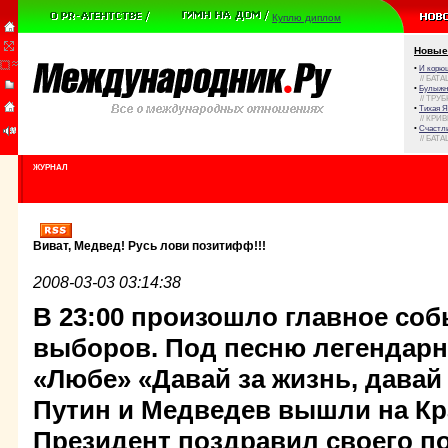
Куплю диплом
Новые
•
И корюш
// БАТА
•
Булыжни
// ТРУ
•
Тихая Я
// КРИ
•
Счастли
// БАТА
ЖУРНАЛ
Виват, Медвед! Русь лови позитифф!!!
2008-03-03 03:14:38
В 23:00 произошло главное соб
выборов. Под песню легендар
«Любе» «Давай за жизнь, давай 
Путин и Медведев вышли на К
Президент поздравил своего п