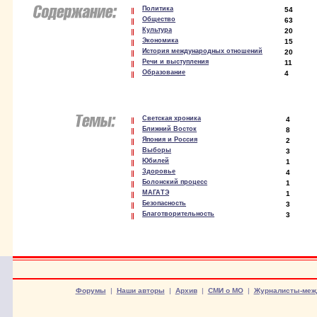
Политика
54
Общество
63
Культура
20
Экономика
15
История международных отношений
20
Речи и выступления
11
Образование
4
Светская хроника
4
Ближний Восток
8
Япония и Россия
2
Выборы
3
Юбилей
1
Здоровье
4
Болонский процесс
1
МАГАТЭ
1
Безопасность
3
Благотворительность
3
Форумы
|
Наши авторы
|
Архив
|
СМИ о МО
|
Журналисты-меж