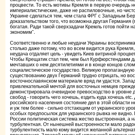
процвести. То есть мотивы Кремля в первую очередь н
империалистические, даже не распиловочные, но чисто
Украине сделаться тем, чем стала ФРГ с Западным Бе
доказательством того, что возможна другая Германия (r
богатая. Ради такой сверхзадачи Кремль готов пойти н
экономим".
Соответственно и любые неудачи Украины воспринима
столько даже потому, что во всем видится рука Кремля,
неудача отдаляет цель - увидеть Киев витриной процве
Чтобы Крещатик стал тем, чем был Курфюрстендамм д
мечтавших о нем десятилетиями и в конце концов слома
социалистическое государство. Великую пропагандную
существованию двух Германий трудно отрицать, но вос
восточнославянском материале вряд ли удастся. Запа
привлекательной мечтой для восточных немцев прежде 
демонстрировала очевидное превосходство в уровне д
свобод - говорить чего хочешь, ездить куда хочешь etc.
российского населения состояние дел в этой области
и уж тем более - сильно отстающим от украинского уро
особых предпосылок для украинского рывка не видно. Г
России политическая система жестко выстроенная, а на
турбулентная. От нынешней выстроенности мало радос
турбулентность мало кому видится желанной альтернат