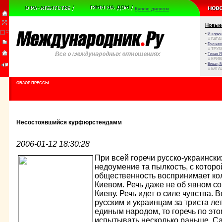
Куплю диплом
Новые
•
И корюш
// БАТА
•
Булыжни
// ТРУ
•
Тихая Я
// КРИ
•
Виват, 
// БАТА
ОБЗОР ПРЕССЫ
Несостоявшийся курфюрстендамм
2006-01-12 18:30:28
При всей горечи русско-украинск
недоумение та пылкость, с котор
общественность воспринимает ко
Киевом. Речь даже не об явном со
Киеву. Речь идет о силе чувства. В
русским и украинцам за триста лет
единым народом, то горечь по эт
испытывать несколько раньше. Са