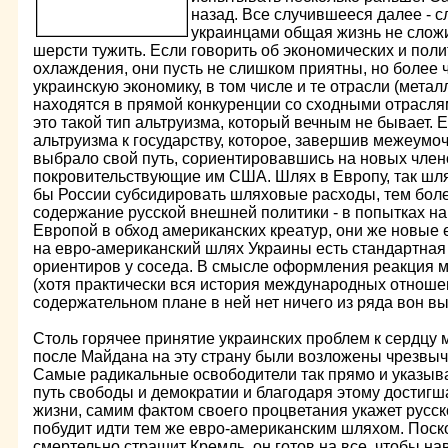
назад. Все случившееся далее - сл
украинцами общая жизнь не сложи
шерсти тужить. Если говорить об экономических и пол
охлаждения, они пусть не слишком приятны, но более
украинскую экономику, в том числе и те отрасли (метал
находятся в прямой конкуренции со сходными отраслям
это такой тип альтруизма, который вечным не бывает. 
альтруизма к государству, которое, завершив межеумо
выбрало свой путь, сориентировавшись на новых член
покровительствующие им США. Шлях в Европу, так шля
бы России субсидировать шляховые расходы, тем бол
содержание русской внешней политики - в попытках н
Европой в обход американских креатур, они же новые
на евро-американский шлях Украины есть стандартная
ориентиров у соседа. В смысле оформления реакция м
(хотя практически вся история международных отношен
содержательном плане в ней нет ничего из ряда вон в
Столь горячее принятие украинских проблем к сердцу м
после Майдана на эту страну были возложены чрезв
Самые радикальные освободители так прямо и указыва
путь свободы и демократии и благодаря этому достигш
жизни, самим фактом своего процветания укажет русс
побудит идти тем же евро-американским шляхом. Поск
смертельно страшит Кремль, он готов на все, чтобы на