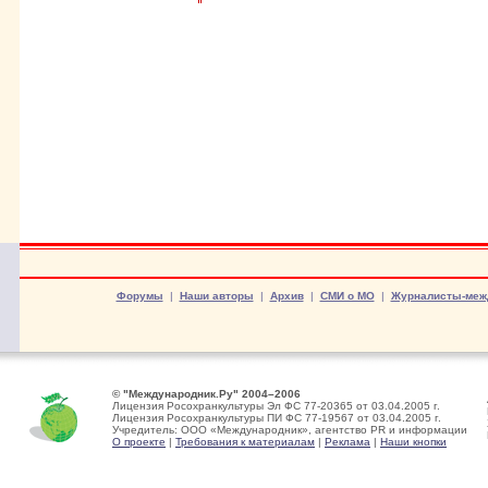
Форумы
|
Наши авторы
|
Архив
|
СМИ о МО
|
Журналисты-меж
© "Международник.Ру" 2004–2006
Лицензия Росохранкультуры Эл ФС 77-20365 от 03.04.2005 г.
Лицензия Росохранкультуры ПИ ФС 77-19567 от 03.04.2005 г.
Учредитель: ООО «Международник», агентство PR и информации
О проекте
|
Требования к материалам
|
Реклама
|
Наши кнопки