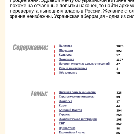
процветания. Здравой мечту об украинской витрине ни
похоже на отчаянные попытки наконец-то найти архиме
перевернута нынешняя власть в России. Желание стол
зрения неизбежны. Украинская аберрация - одна из си
Политика
3878
Общество
502
Культура
57
Экономика
1107
История международных отношений
47
Речи и выступления
4
Образование
18
Внешняя политика России
326
Стратегические интересы
39
Экология
37
Корея
44
Ближний Восток
394
Украина
259
Экономическая интеграция
108
СНГ
352
Прибалтика
96
Европейский союз
85