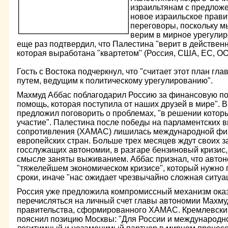
израильтянам с предложе
новое израильское правит
переговоры, поскольку м
верим в мирное урегулир
еще раз подтвердил, что Палестина "верит в действен
которая выработана "квартетом" (Россия, США, ЕС, ООН
Гость с Востока подчеркнул, что "считает этот план г
путем, ведущим к политическому урегулированию".
Махмуд Аббас поблагодарил Россию за финансовую по
помощь, которая поступила от наших друзей в мире". 
предложил поговорить о проблемах, "в решении котор
участие". Палестина после победы на парламентских 
сопротивления (ХАМАС) лишилась международной ф
европейских стран. Больше трех месяцев ждут своих з
госслужащих автономии, в разгаре бензиновый кризис
смысле заняты выживанием. Аббас признал, что автон
"тяжелейшем экономическом кризисе", который нужно 
сроки, иначе "нас ожидает чрезвычайно сложная ситуа
Россия уже предложила компромиссный механизм ока
перечисляться на личный счет главы автономии Махмуд
правительства, сформированного ХАМАС. Кремлевский
пояснил позицию Москвы: "Для России и международно