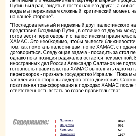
легитимный и незаменимый партнер в мирном процесс
Путин был рад "видеть в гостях нашего друга", а Аббас 
когда мы переживаем сложный, критический момент, н
на нашей стороне".
"Последовательный и надежный друг палестинского на
представил Владимир Путин, в отличие от других меж
готов вести переговоры и с палестинским правитель
ХАМАС. Это необходимо, чтобы вывести ближневосточн
том, как помогать палестинцам, но не ХАМАС, с подачи
договориться. Следующая задача - посадить за стол п
однако пока позиция радикалов остается неизменной.
иностранных дел России Александр Салтанов не подт
готовность правительства ХАМАС выполнить одно из 
переговоров - признать государство Израиль: "Пока 
заявления со стороны лидеров этого движения. Сложно
позитивная трансформация в подходах ХАМАС после то
ответственность встать во главе правительства".
Политика
3878
Общество
502
Культура
57
Экономика
1107