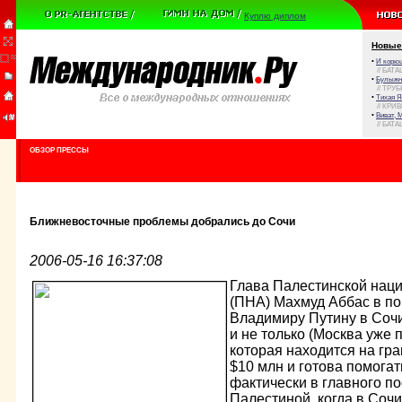
Куплю диплом
Новые
•
И корюш
// БАТА
•
Булыжни
// ТРУ
•
Тихая Я
// КРИ
•
Виват, 
// БАТА
ОБЗОР ПРЕССЫ
Ближневосточные проблемы добрались до Сочи
2006-05-16 16:37:08
Глава Палестинской нац
(ПНА) Махмуд Аббас в по
Владимиру Путину в Сочи
и не только (Москва уже
которая находится на гр
$10 млн и готова помогат
фактически в главного п
Палестиной, когда в Сочи