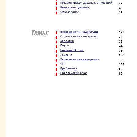
История международных отношений
47
Речи и выступления
4
Образование
18
Внешняя политика России
326
Стратегические интересы
39
Экология
37
Корея
44
Ближний Восток
394
Украина
259
Экономическая интеграция
108
СНГ
352
Прибалтика
96
Европейский союз
85