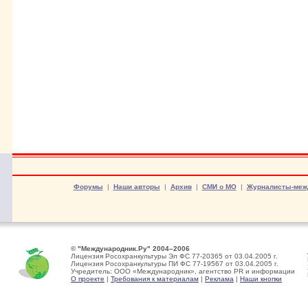
Форумы
|
Наши авторы
|
Архив
|
СМИ о МО
|
Журналисты-меж
© "Международник.Ру" 2004–2006
Лицензия Росохранкультуры Эл ФС 77-20365 от 03.04.2005 г.
Лицензия Росохранкультуры ПИ ФС 77-19567 от 03.04.2005 г.
Учредитель: ООО «Международник», агентство PR и информации
О проекте
|
Требования к материалам
|
Реклама
|
Наши кнопки