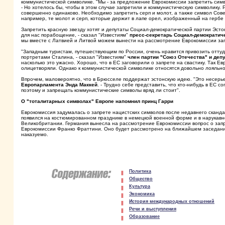
коммунистической символике. "Мы - за предложение Еврокомиссии запретить симв
- Но хотелось бы, чтобы в этом случае запретили и коммунистическую символику.
совершенно одинаково. Необходимо запретить серп и молот, а также символ Советс
например, те молот и серп, которые держит в лапе орел, изображенный на гербе
Запретить красную звезду хотят и депутаты Социал-демократической партии Эсто
для нас порабощение, - сказал "Известиям"
пресс-секретарь Социал-демократич
мы вместе с Латвией и Литвой можем вынести на рассмотрение Еврокомиссии зап
"Западным туристам, путешествующим по России, очень нравится привозить оттуд
портретами Сталина, - сказал "Известиям"
член партии "Союз Отечества" и деп
насколько это ужасно. Хорошо, что в ЕС заговорили о запрете на свастику. Так 
олицетворяли. Однако к коммунистической символике относятся довольно лояльно
Впрочем, маловероятно, что в Брюсселе поддержат эстонскую идею. "Это несерь
Европарламента Энда Маккей
. - Трудно себе представить, что кто-нибудь в ЕС 
поэтому и запрещать коммунистические символы вряд ли стоит".
О "тоталитарных символах" Европе напомнил принц Гарри
Еврокомиссия задумалась о запрете нацистских символов после недавнего сканда
появился на костюмированном празднике в немецкой военной форме и в нарукавн
Великобритании. Германия вынесла на рассмотрение Еврокомиссии вопрос о зап
Еврокомиссии Франко Фраттини. Оно будет рассмотрено на ближайшем заседании
наказуемо.
Политика
Общество
Культура
Экономика
История международных отношений
Речи и выступления
Образование