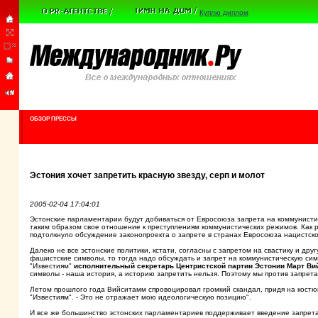
Куплю диплом
ОБЗОР ПРЕССЫ
Эстония хочет запретить красную звезду, серп и молот
2005-02-04 17:04:01
Эстонские парламентарии будут добиваться от Евросоюза запрета на коммунисти
таким образом свое отношение к преступлениям коммунистических режимов. Как ра
подтолкнуло обсуждение законопроекта о запрете в странах Евросоюза нацистско
Далеко не все эстонские политики, кстати, согласны с запретом на свастику и др
фашистские символы, то тогда надо обсуждать и запрет на коммунистическую симво
"Известиям"
исполнительный секретарь Центристской партии Эстонии Март Ви
символы - наша история, а историю запретить нельзя. Поэтому мы против запрета
Летом прошлого года Вийситамм спровоцировал громкий скандал, придя на костюм
"Известиям". - Это не отражает мою идеологическую позицию".
И все же большинство эстонских парламентариев поддерживает введение запрета 