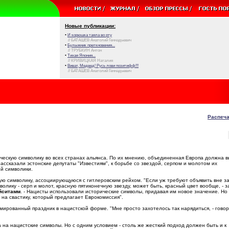
Новые публикации:
•
И корюшка таяла во рту
// БАТАШЕВ Анатолий Геннадьевич
•
Булыжник преткновения...
// ТРУБКИН Антон
•
Тихая Япония...
// КРИВИЦКАЯ Наталия
•
Виват, Медвед! Русь лови позитифф!!!
// БАТАШЕВ Анатолий Геннадьевич
Распеча
ческую символику во всех странах альянса. По их мнению, объединенная Европа должна 
ссказали эстонские депутаты "Известиям", к борьбе со звездой, серпом и молотом их
й символики.
угую символику, ассоциирующуюся с гитлеровским рейхом. "Если уж требуют объявить вне з
лику - серп и молот, красную пятиконечную звезду, может быть, красный цвет вообще, - з
йситамм
. - Нацисты использовали исторические символы, придавая им новое значение. Но
 на свастику, который предлагает Еврокомиссия".
ированный праздник в нацистской форме. "Мне просто захотелось так нарядиться, - говор
на нацистские символы. Но с одним условием - столь же жесткий подход должен быть и к