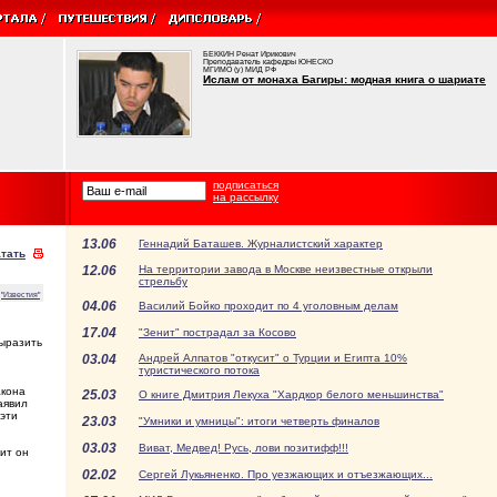
БЕККИН Ренат Ирикович
Преподаватель кафедры ЮНЕСКО
МГИМО (у) МИД РФ
Ислам от монаха Багиры: модная книга о шариате
подписаться
на рассылку
13.06
Геннадий Баташев. Журналистский характер
тать
12.06
На территории завода в Москве неизвестные открыли
стрельбу
"Известия"
04.06
Василий Бойко проходит по 4 уголовным делам
17.04
"Зенит" пострадал за Косово
выразить
03.04
Андрей Алпатов "откусит" о Турции и Египта 10%
туристического потока
акона
25.03
О книге Дмитрия Лекуха "Хардкор белого меньшинства"
аявил
 эти
23.03
"Умники и умницы": итоги четверть финалов
03.03
Виват, Медвед! Русь, лови позитифф!!!
ит он
02.02
Сергей Лукьяненко. Про уезжающих и отъезжающих...