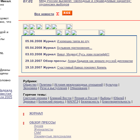
07.01
МИД России высмеял "свободный и справедливый характер"
 Михал
.
грузинских выборов
жно
,
Все новости
воряют
чно, что
здой и
,
олы
05.06.2008 Журнал:
И корюшка таяла во рту
05.04.2008 Журнал:
Булыжник преткновения...
яд,
03.03.2008 Журнал:
Виват, Медвед! Русь лови позитифф!!!
29.10.2007 Обзор прессы:
Ахмад Кадыров как зеркало русской дипломатии
19.10.2007 Журнал:
Счастливый Кавказ покоряет Кремль
 Дианы
бщины
головно
Рубрики:
|
|
|
|
Общество
Политика
История международных отношений
Культура
|
|
|
Экономика
Речи и выступления
Образование
адежда
звестия"
Горячие темы:
аля 2005
|
|
|
|
|
Светская хроника
Ближний Восток
Япония и Россия
Выборы
Юбилей
|
|
|
|
|
Здоровье
Болонский процесс
МАГАТЭ
Безопасность
Благотворительность
ЖУРНАЛ
ОБЗОР ПРЕССЫ
Архив
Журналисты
СМИ
Упомянутые персоналии