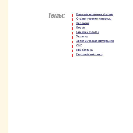
Внешняя политика России
Стратегические интересы
Экология
Корея
Ближний Восток
Украина
Экономическая интеграция
СНГ
Прибалтика
Европейский союз