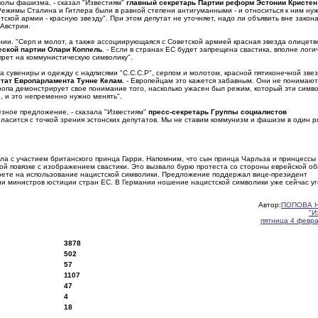
олы фашизма, - сказал "Известиям"
главный секретарь Партии реформ Эстонии Кристен
 Режимы Сталина и Гитлера были в равной степени антигуманными - и относиться к ним ну
кой армии - красную звезду". При этом депутат не уточняет, надо ли объявить вне закона
 Австрии.
нии. "Серп и молот, а также ассоциирующаяся с Советской армией красная звезда олицет
еской партии Олари Коппель
. - Если в странах ЕС будет запрещена свастика, вполне логи
рет на коммунистическую символику".
а сувениры и одежду с надписями "С.С.С.Р", серпом и молотом, красной пятиконечной зве
утат Европарламента Тунне Келам.
- Европейцам это кажется забавным. Они не понимают
Европа демонстрирует свое понимание того, насколько ужасен был режим, который эти симв
, и это непременно нужно менять".
езное предложение, - сказала "Известиям"
пресс-секретарь Группы социалистов
согласится с точкой зрения эстонских депутатов. Мы не ставим коммунизм и фашизм в один р
ла с участием британского принца Гарри. Напомним, что сын принца Чарльза и принцессы
ой повязке с изображением свастики. Это вызвало бурю протеста со стороны еврейской о
рете на использование нацистской символики. Предложение поддержал вице-президент
 министров юстиции стран ЕС. В Германии ношение нацистской символики уже сейчас у
Автор:
ПОПОВА Н
"И
пятница 4 февр
3878
502
57
1107
47
4
18