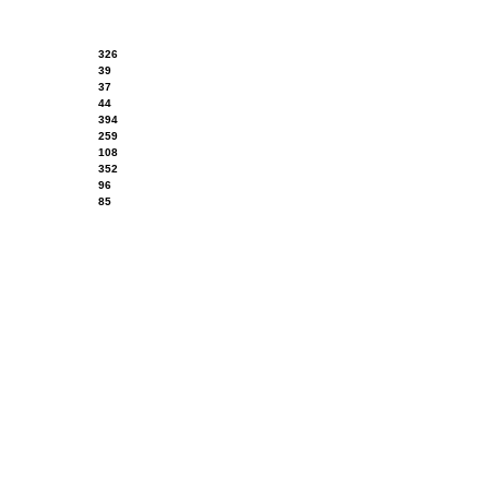
326
39
37
44
394
259
108
352
96
85