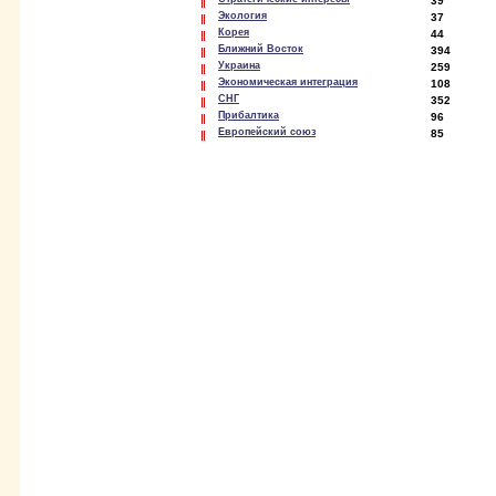
39
Экология
37
Корея
44
Ближний Восток
394
Украина
259
Экономическая интеграция
108
СНГ
352
Прибалтика
96
Европейский союз
85