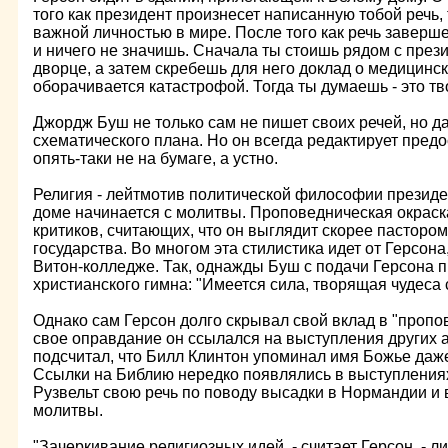
того как президент произнесет написанную тобой речь,
важной личностью в мире. После того как речь заверш
и ничего не значишь. Сначала ты стоишь рядом с през
дворце, а затем скребешь для него доклад о медицинс
оборачивается катастрофой. Тогда ты думаешь - это тв
Джордж Буш не только сам не пишет своих речей, но д
схематического плана. Но он всегда редактирует пред
опять-таки не на бумаге, а устно.
Религия - лейтмотив политической философии президе
доме начинается с молитвы. Проповедническая окраск
критиков, считающих, что он выглядит скорее пастором
государства. Во многом эта стилистика идет от Герсона
Витон-колледже. Так, однажды Буш с подачи Герсона 
христианского гимна: "Имеется сила, творящая чудеса с
Однако сам Герсон долго скрывал свой вклад в "пропо
свое оправдание он ссылался на выступления других 
подсчитал, что Билл Клинтон упоминал имя Божье даже
Ссылки на Библию нередко появлялись в выступлениях
Рузвельт свою речь по поводу высадки в Нормандии и
молитвы.
"Зачеркивание религиозных идей, - считает Герсон, - л