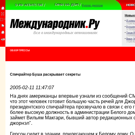
Куплю диплом
Новые
•
И корюш
// БАТА
•
Булыжни
// ТРУ
•
Тихая Я
// КРИ
•
Виват, 
// БАТА
ОБЗОР ПРЕССЫ
Спичрайтер Буша раскрывает секреты
2005-02-11 11:47:07
На днях американцы впервые узнали из сообщений СМИ
что этот человек готовит большую часть речей для Дж
президентского спичрайтера прозвучало в связи с его
более высокую должность в администрации Белого до
займет Вильям Макгари, бывший автор редакционных ст
джорнэл".
Герсон сидит в здании, прилегающем к Белому дому. О 