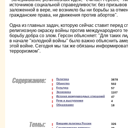
источников социальной справедливости: без призывов 
заложенной в вере, не возникло бы ни борьбы за отмен
гражданские права, ни движения против абортов".
Одна из главных задач, которую сейчас ставит перед с
религиозную окраску войны против международного те
борьбу добра со злом. Герсон объясняет: "Для таких ли
в начале "холодной войны" было важно объяснить аме
этой войне. Сегодня мы так же обязаны информировать
терроризмом".
Политика
3878
Общество
502
Культура
57
Экономика
1107
История международных отношений
47
Речи и выступления
4
Образование
18
Внешняя политика России
326
Стратегические интересы