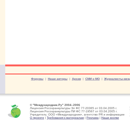
Форумы
|
Наши авторы
|
Архив
|
СМИ о МО
|
Журналисты-меж
© "Международник.Ру" 2004–2006
Лицензия Росохранкультуры Эл ФС 77-20365 от 03.04.2005 г.
Лицензия Росохранкультуры ПИ ФС 77-19567 от 03.04.2005 г.
Учредитель: ООО «Международник», агентство PR и информации
О проекте
|
Требования к материалам
|
Реклама
|
Наши кнопки