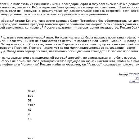
тепенно выползать из ельцинской мглы, благодаря нефти и газу завелись кое-какие деньж
н начал отдавать их. Рубль перестал быть джокером в колоде мировых валют. Выяснилось 
рудно, если не невозможно, решать такие фундаментальные вопросы современности, как б
недопущение расползания по планете оружия массового уничтожения.
ломберный столик Константиновского дворца в Санкт-Петербурге без обременительных дол
е президент займет председательское кресло "большой восьмерки". Что нравится далеко н
дей своя логика, согласно ей Россия с козырями — авторитарное государство, Россия без 
ий козырь в геостратегической игре. Но политика всегда была насквозь пропитана нефтью, 
 или "Роснефти" ничем не отличается от нефти Рокфеллера или "Экссон-Мобил". (Правда,
 Запад вопиет, что Россия отдаляется от Европы, а сам не хочет допускать ее в европейски
грывает с Пекином. Пентагон ассигнует сотни миллиардов долларов на создание нового
. Да, Запад явно передергивает, навязывая России двойной стандарт. Но это его проблема.
я пользоваться ими с максимальной выгодой для себя, не заигрываться и не бить простые
 Россия не обменяла свое демократическое будущее на козыри настоящего, чтобы она пок
 нефтяная и "тополиная" Россия, набитая козырями, как "Газпром" - долларами, рискует о
Автор:
СТУРУ
"И
6 июля
3878
502
57
1107
47
4
18