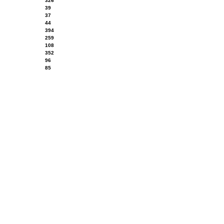
326
39
37
44
394
259
108
352
96
85