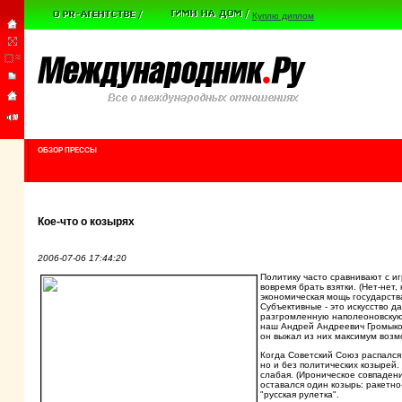
Куплю диплом
ОБЗОР ПРЕССЫ
Кое-что о козырях
2006-07-06 17:44:20
Политику часто сравнивают с иг
вовремя брать взятки. (Нет-нет
экономическая мощь государств
Субъективные - это искусство 
разгромленную наполеоновскую 
наш Андрей Андреевич Громыко
он выжал из них максимум возмо
Когда Советский Союз распался,
но и без политических козырей.
слабая. (Ироническое совпаден
оставался один козырь: ракетно
"русская рулетка".