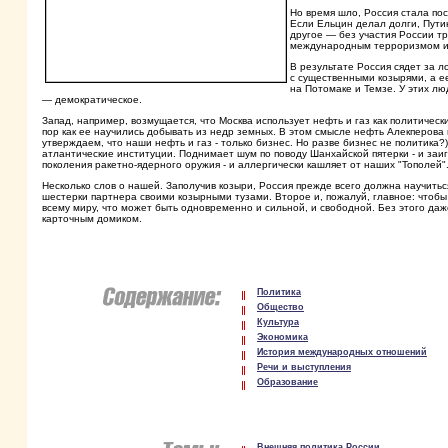
Но время шло, Россия стала пос
Если Ельцин делал долги, Пути
другое — без участия России т
международным терроризмом и 
В результате Россия сядет за 
с существенными козырями, а е
на Потомаке и Темзе. У этих лю
— демократическое.
Запад, например, возмущается, что Москва использует нефть и газ как политическ
пор как ее научились добывать из недр земных. В этом смысле нефть Алекперова
утверждаем, что наши нефть и газ - только бизнес. Но разве бизнес не политика?)
атлантические институции. Поднимает шум по поводу Шанхайской пятерки - и заи
поколения ракетно-ядерного оружия - и аллергически кашляет от наших "Тополей"
Несколько слов о нашей. Заполучив козыри, Россия прежде всего должна научитьс
шестерки партнера своими козырными тузами. Второе и, пожалуй, главное: чтобы
всему миру, что может быть одновременно и сильной, и свободной. Без этого даже
карточным домиком.
Политика
Общество
Культура
Экономика
История международных отношений
Речи и выступления
Образование
Внешняя политика России