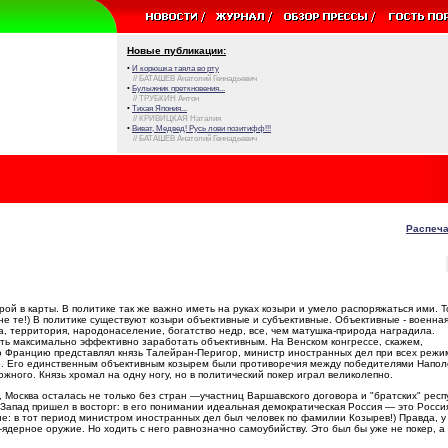
Новые публикации:
•
И корюшка таяла во рту
// БАТАШЕВ Анатолий Геннадьевич
•
Булыжник преткновения...
// ТРУБКИН Антон
•
Тихая Япония...
// КРИВИЦКАЯ Наталия
•
Виват, Медвед! Русь лови позитифф!!!
// БАТАШЕВ Анатолий Геннадьевич
Распеча
рой в карты. В политике так же важно иметь на руках козыри и умело распоряжаться ими. Т
, не те!) В политике существуют козыри объективные и субъективные. Объективные - военная
а, территория, народонаселение, богатство недр, все, чем матушка-природа наградила.
дать максимально эффективно заработать объективным. На Венском конгрессе, скажем,
Францию представлял князь Талейран-Перигор, министр иностранных дел при всех режим
. Его единственным объективным козырем были противоречия между победителями Напол
жного. Князь хромал на одну ногу, но в политический покер играл великолепно.
 Москва осталась не только без стран —участниц Варшавского договора и "братских" респ
 Запад пришел в восторг: в его понимании идеальная демократическая Россия — это Росси
ие: в тот период министром иностранных дел был человек по фамилии Козырев!) Правда, у
-ядерное оружие. Но ходить с него равнозначно самоубийству. Это был бы уже не покер, а