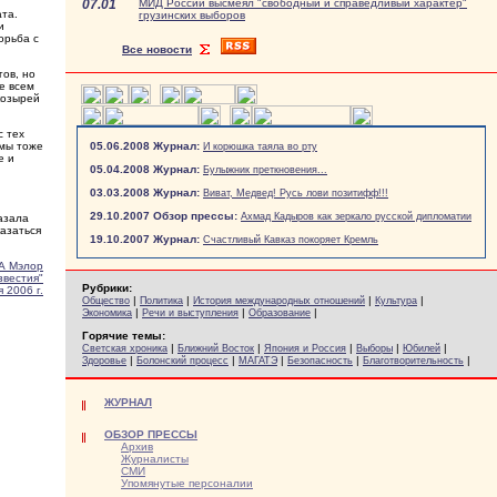
07.01
МИД России высмеял "свободный и справедливый характер"
ата.
грузинских выборов
и
орьба с
Все новости
гов, но
е всем
козырей
с тех
 мы тоже
05.06.2008 Журнал:
И корюшка таяла во рту
е и
05.04.2008 Журнал:
Булыжник преткновения...
03.03.2008 Журнал:
Виват, Медвед! Русь лови позитифф!!!
29.10.2007 Обзор прессы:
Ахмад Кадыров как зеркало русской дипломатии
азала
казаться
19.10.2007 Журнал:
Счастливый Кавказ покоряет Кремль
А Мэлор
звестия"
Рубрики:
 2006 г.
|
|
|
|
Общество
Политика
История международных отношений
Культура
|
|
|
Экономика
Речи и выступления
Образование
Горячие темы:
|
|
|
|
|
Светская хроника
Ближний Восток
Япония и Россия
Выборы
Юбилей
|
|
|
|
|
Здоровье
Болонский процесс
МАГАТЭ
Безопасность
Благотворительность
ЖУРНАЛ
ОБЗОР ПРЕССЫ
Архив
Журналисты
СМИ
Упомянутые персоналии