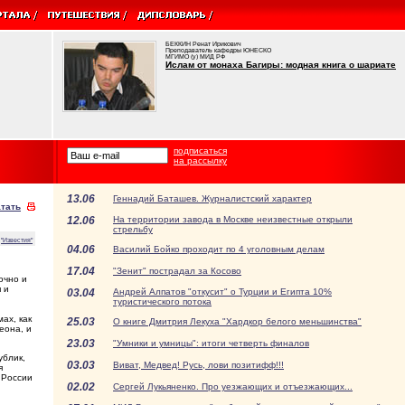
БЕККИН Ренат Ирикович
Преподаватель кафедры ЮНЕСКО
МГИМО (у) МИД РФ
Ислам от монаха Багиры: модная книга о шариате
подписаться
на рассылку
13.06
Геннадий Баташев. Журналистский характер
тать
12.06
На территории завода в Москве неизвестные открыли
стрельбу
"Известия"
04.06
Василий Бойко проходит по 4 уголовным делам
17.04
"Зенит" пострадал за Косово
очно и
 и
03.04
Андрей Алпатов "откусит" о Турции и Египта 10%
туристического потока
ах, как
25.03
О книге Дмитрия Лекуха "Хардкор белого меньшинства"
еона, и
23.03
"Умники и умницы": итоги четверть финалов
ублик,
03.03
Виват, Медвед! Русь, лови позитифф!!!
я
 России
02.02
Сергей Лукьяненко. Про уезжающих и отъезжающих...