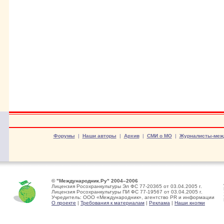
Форумы
|
Наши авторы
|
Архив
|
СМИ о МО
|
Журналисты-меж
© "Международник.Ру" 2004–2006
Лицензия Росохранкультуры Эл ФС 77-20365 от 03.04.2005 г.
Лицензия Росохранкультуры ПИ ФС 77-19567 от 03.04.2005 г.
Учредитель: ООО «Международник», агентство PR и информации
О проекте
|
Требования к материалам
|
Реклама
|
Наши кнопки