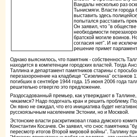
Вандалы несколько раз оск
Тынисмяги. Власти города
выставить здесь полицейску
попытался расставить пре
Он заявил, что "в обществ
необходимости перезахоро
братской могиле воинов. Н
согласия нет". И не исключ
решение примет парламент
Однако выяснилось, что памятник - собственность Тал
находится в компетенции городских властей. Тогда Ан
Таллина и департамент памятников старины с просьбой
перезахоронение на кладбище "Сизелинна" останков 1
погибших в сентябре 1944 года. 15 июня 2006 года та
решительно отвергло это предложение.
Раздосадованный премьер, как утверждают в Таллине, 
чикаемся? Надо подогнать кран и решить проблему. По
Он явно не ожидал, что его инициатива будет негативн
русскоязычным населением Эстонии, но и Москвой.
Эстонские власти раскритиковал глава думского коми
Константин Косачев. Он заявил, что снос памятника "б
пересмотр итогов Второй мировой войны". Таллину пр