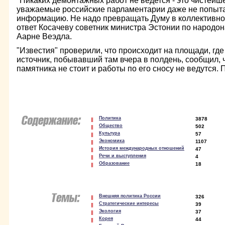
"Никаких демонтажных работ не ведется - это чистейш
уважаемые российские парламентарии даже не попыта
информацию. Не надо превращать Думу в коллективног
ответ Косачеву советник министра Эстонии по народо
Аарне Веэдла.
"Известия" проверили, что происходит на площади, гд
источник, побывавший там вчера в полдень, сообщил, ч
памятника не стоит и работы по его сносу не ведутся. 
Политика
3878
Общество
502
Культура
57
Экономика
1107
История международных отношений
47
Речи и выступления
4
Образование
18
Внешняя политика России
326
Стратегические интересы
39
Экология
37
Корея
44