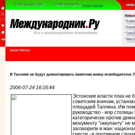
Куплю диплом
Новые
•
И корюш
// БАТА
•
Булыжни
// ТРУ
•
Тихая Я
// КРИ
•
Виват, 
// БАТА
ОБЗОР ПРЕССЫ
В Таллине не будут демонтировать памятник воину-освободителю. 
2006-07-24 16:16:44
Эстонские власти пока не б
советским воинам, установ
площадей Таллина. Им пом
руководство - мэр столицы
категорически против демо
монументу "оккупанту" не 
заговорили в мае: национа
снести - в противном случа