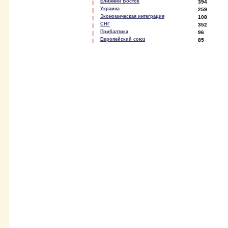
Ближний Восток
394
Украина
259
Экономическая интеграция
108
СНГ
352
Прибалтика
96
Европейский союз
85