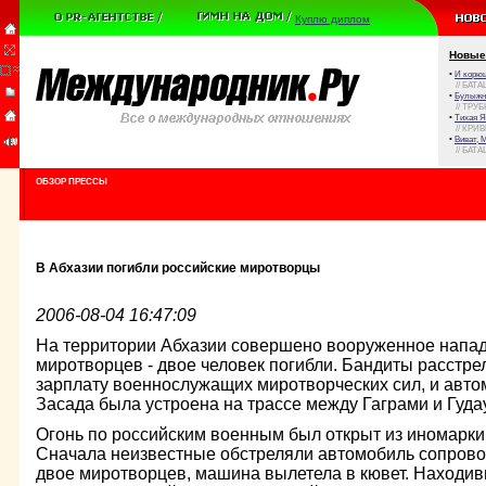
Куплю диплом
Новые
•
И корюш
// БАТА
•
Булыжни
// ТРУ
•
Тихая Я
// КРИ
•
Виват, 
// БАТА
ОБЗОР ПРЕССЫ
В Абхазии погибли российские миротворцы
2006-08-04 16:47:09
На территории Абхазии совершено вооруженное напад
миротворцев - двое человек погибли. Бандиты расстр
зарплату военнослужащих миротворческих сил, и авт
Засада была устроена на трассе между Гаграми и Гуда
Огонь по российским военным был открыт из иномарки
Сначала неизвестные обстреляли автомобиль сопрово
двое миротворцев, машина вылетела в кювет. Находив