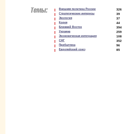
Внешняя политика России
326
Стратегические интересы
39
Экология
37
Корея
44
Ближний Восток
394
Украина
259
Экономическая интеграция
108
СНГ
352
Прибалтика
96
Европейский союз
85