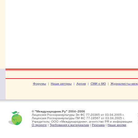
Форумы
|
Наши авторы
|
Архив
|
СМИ о МО
|
Журналисты-меж
© "Международник.Ру" 2004–2006
Лицензия Росохранкультуры Эл ФС 77-20365 от 03.04.2005 г.
Лицензия Росохранкультуры ПИ ФС 77-19567 от 03.04.2005 г.
Учредитель: ООО «Международник», агентство PR и информации
О проекте
|
Требования к материалам
|
Реклама
|
Наши кнопки