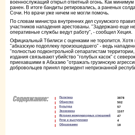
военнослужащий открыл ответный огонь. Как минимум 
ранен. В итоге бандиты ретировались, а раненых солда
Сочи. Но врачи уже ничем не могли помочь.
По словам министра внутренних дел сухумского прави
участников нападения арестованы. "Задержано еще не
оперативные службы ведут работу", - сообщил Хеция.
Официальный Тбилиси с оценками не торопится. Хотя
"абхазскую подоплеку произошедшего" - ведь нападен
"полностью подконтрольной сепаратистам территории, 
издания связывают убийство "голубых касок" с север
приехавшими в Абхазию "отражать грузинскую агресси
добровольцев принял президент непризнанной респуб
Политика
3878
Общество
502
Культура
57
Экономика
1107
История международных отношений
47
Речи и выступления
4
Образование
18