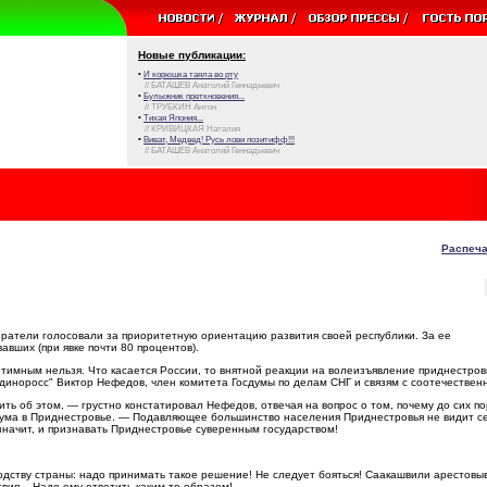
Новые публикации:
•
И корюшка таяла во рту
// БАТАШЕВ Анатолий Геннадьевич
•
Булыжник преткновения...
// ТРУБКИН Антон
•
Тихая Япония...
// КРИВИЦКАЯ Наталия
•
Виват, Медвед! Русь лови позитифф!!!
// БАТАШЕВ Анатолий Геннадьевич
Распеча
ратели голосовали за приоритетную ориентацию развития своей республики. За ее
вших (при явке почти 80 процентов).
тимным нельзя. Что касается России, то внятной реакции на волеизъявление приднестров
единоросс" Виктор Нефедов, член комитета Госдумы по делам СНГ и связям с соотечествен
ть об этом, — грустно констатировал Нефедов, отвечая на вопрос о том, почему до сих по
ума в Приднестровье. — Подавляющее большинство населения Приднестровья не видит се
значит, и признавать Приднестровье суверенным государством!
дству страны: надо принимать такое решение! Не следует бояться! Саакашвили арестовы
ия... Надо ему ответить каким-то образом!