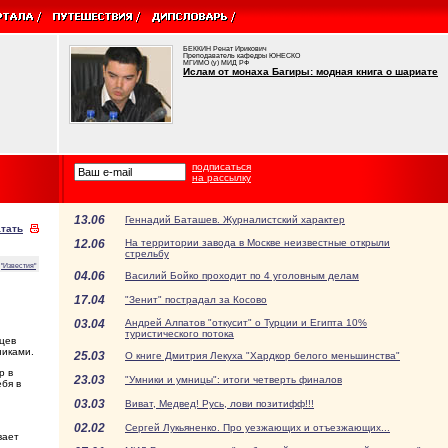
БЕККИН Ренат Ирикович
Преподаватель кафедры ЮНЕСКО
МГИМО (у) МИД РФ
Ислам от монаха Багиры: модная книга о шариате
подписаться
на рассылку
13.06
Геннадий Баташев. Журналистский характер
тать
12.06
На территории завода в Москве неизвестные открыли
стрельбу
"Известия"
04.06
Василий Бойко проходит по 4 уголовным делам
17.04
"Зенит" пострадал за Косово
03.04
Андрей Алпатов "откусит" о Турции и Египта 10%
туристического потока
цев
никами.
25.03
О книге Дмитрия Лекуха "Хардкор белого меньшинства"
р в
23.03
"Умники и умницы": итоги четверть финалов
бя в
03.03
Виват, Медвед! Русь, лови позитифф!!!
02.02
Сергей Лукьяненко. Про уезжающих и отъезжающих...
вает