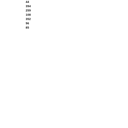
44
394
259
108
352
96
85