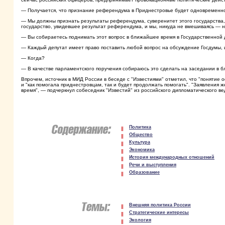
— Получается, что признание референдума в Приднестровье будет одновременн
— Мы должны признать результаты референдума, суверенитет этого государства, и
государство, увидевшее результат референдума, и мы, никуда не вмешиваясь — 
— Вы собираетесь поднимать этот вопрос в ближайшее время в Государственной
— Каждый депутат имеет право поставить любой вопрос на обсуждение Госдумы, и
— Когда?
— В качестве парламентского поручения собираюсь это сделать на заседании в б
Впрочем, источник в МИД России в беседе с "Известиями" отметил, что "понятие
и "как помогала приднестровцам, так и будет продолжать помогать". "Заявления
время", — подчеркнул собеседник "Известий" из российского дипломатического ве
Политика
Общество
Культура
Экономика
История международных отношений
Речи и выступления
Образование
Внешняя политика России
Стратегические интересы
Экология