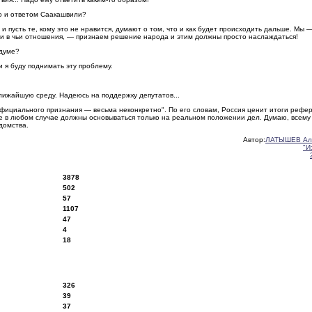
о и ответом Саакашвили?
 пусть те, кому это не нравится, думают о том, что и как будет происходить дальше. Мы 
ни в чьи отношения, — признаем решение народа и этим должны просто наслаждаться!
 думе?
 я буду поднимать эту проблему.
лижайшую среду. Надеюсь на поддержку депутатов...
 официального признания — весьма неконкретно". По его словам, Россия ценит итоги рефе
 же в любом случае должны основываться только на реальном положении дел. Думаю, всему
домства.
Автор:
ЛАТЫШЕВ Ал
"И
3878
502
57
1107
47
4
18
326
39
37