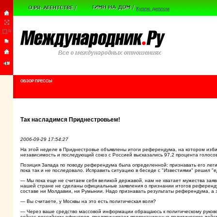
Куплю диплом
ОБЗОР ПРЕССЫ
Так насладимся Приднестровьем!
2006-09-29 17:54:27
На этой неделе в Приднестровье объявлены итоги референдума, на котором изби
независимость и последующий союз с Россией высказались 97,2 процента голосова
Позиция Запада по поводу референдума была определенной: признавать его леги
пока так и не последовало. Исправить ситуацию в беседе с "Известиями" решил "
— Мы пока еще не считаем себя великой державой, нам не хватает мужества заяви
нашей стране не сделаны официальные заявления о признании итогов референд
составе ни Молдавии, ни Румынии. Надо признавать результаты референдума, а 
— Вы считаете, у Москвы на это есть политическая воля?
— Через ваше средство массовой информации обращаюсь к политическому руково
сейчас российских офицеров, предпринимает провокационные политические действ