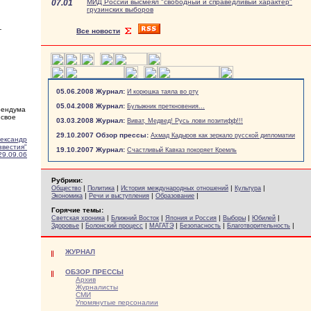
07.01
МИД России высмеял "свободный и справедливый характер"
грузинских выборов
—
Все новости
05.06.2008 Журнал:
И корюшка таяла во рту
05.04.2008 Журнал:
Булыжник преткновения...
рендума
 свое
03.03.2008 Журнал:
Виват, Медвед! Русь лови позитифф!!!
29.10.2007 Обзор прессы:
Ахмад Кадыров как зеркало русской дипломатии
ександр
звестия"
19.10.2007 Журнал:
Счастливый Кавказ покоряет Кремль
29.09.06
Рубрики:
|
|
|
|
Общество
Политика
История международных отношений
Культура
|
|
|
Экономика
Речи и выступления
Образование
Горячие темы:
|
|
|
|
|
Светская хроника
Ближний Восток
Япония и Россия
Выборы
Юбилей
|
|
|
|
|
Здоровье
Болонский процесс
МАГАТЭ
Безопасность
Благотворительность
ЖУРНАЛ
ОБЗОР ПРЕССЫ
Архив
Журналисты
СМИ
Упомянутые персоналии