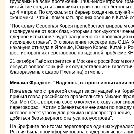
грузовики на всем протяжении 1400-километровой гра
китайские солдаты закончили строительство бетонных 
до 4 метров. По слухам, этот барьер создан на случай
экономики - чтобы помешать проникновению в Китай с
"Поскольку Северная Корея пренебрегает мировым со
изолируем ее от всех благ, которыми пользуются член
ядерное испытание будет расценено как провокация и
изоляцию страны". Это заявление госсекретарь США К
накануне отъезда в Японию, Южную Корею, Китай и Рос
шестисторонних переговоров по ядерной проблеме КН
21 октября Райс встретится в Москве с российским ко
обсудит вопрос санкций, их осуществления и гипотетич
благоразумных шагов Пхеньяна) отмены.
Михаил Фрадков: "Надеюсь, второго испытания не
Пока весь мир с тревогой следит за ситуацией на Коре
прибыл глава российского правительства Михаил Фра
Хан Мен Сок, встретив своего коллегу, с ходу анонсиро
переговорах. "Хотим обменяться мнениями по поводу 
которое несет угрозу для режима нераспространения, -
добиться безъядерного статуса полуострова".
На брифинге по итогам переговоров один из журналист
Россия была проинформирована о ядерных испытаниях