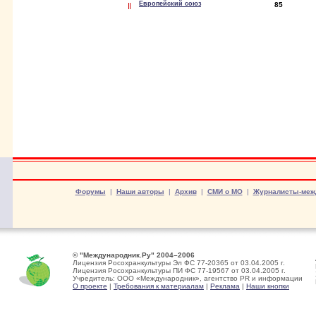
Европейский союз
85
Форумы
|
Наши авторы
|
Архив
|
СМИ о МО
|
Журналисты-меж
© "Международник.Ру" 2004–2006
Лицензия Росохранкультуры Эл ФС 77-20365 от 03.04.2005 г.
Лицензия Росохранкультуры ПИ ФС 77-19567 от 03.04.2005 г.
Учредитель: ООО «Международник», агентство PR и информации
О проекте
|
Требования к материалам
|
Реклама
|
Наши кнопки