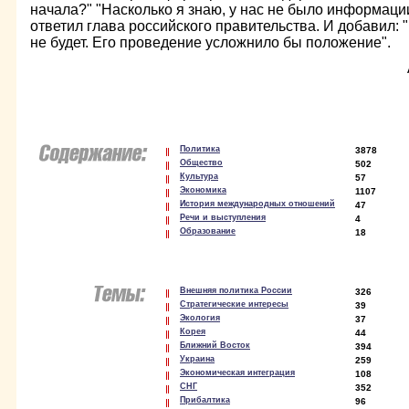
начала?" "Насколько я знаю, у нас не было информаци
ответил глава российского правительства. И добавил: 
не будет. Его проведение усложнило бы положение".
Политика
3878
Общество
502
Культура
57
Экономика
1107
История международных отношений
47
Речи и выступления
4
Образование
18
Внешняя политика России
326
Стратегические интересы
39
Экология
37
Корея
44
Ближний Восток
394
Украина
259
Экономическая интеграция
108
СНГ
352
Прибалтика
96