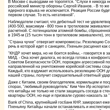
В Москве с выводами не торопятся. "Слухи я никогда н
российский министр обороны Сергей Иванов. - В то же
ядерного взрыва не исключается. Реакция России будет
первом случае. То есть негативной".
Наблюдатели считают, что дебютный тест не удовлетв
(400-500, максимум - 800 тонн в тротиловом эквивален
расчетной. С потенциалом атомной бомбы, сброшенно
в 1945-м (15 тысяч тонн в тротиловом эквиваленте), э
"Страна чучхе" отвергает компромиссы. Резолюцию Со
речь в которой идет о санкциях, Пхеньян расценил как
"КНДР хочет мира, но не боится войны, - говорится в 
МИД. - Она хочет диалога, но всегда готова к конфрон
Советом Безопасности ООН, порожден агрессивной по
направленной на уничтожение корейской системы соци
Каждый, кто вздумает использовать резолюцию ООН д
нашей страны, получит сокрушительный ответный удар
Даже с Китаем, своим благодетелем, кормильцем и п
спорах, "любимый руководитель" Ким Чен Ир испортил
что китайцы не только не стали защищать соседа в сте
квартиры ООН, но еще и призвали сурово наказать за 
Bank of China, крупнейший госбанк КНР, заморозил е
Пхеньяну. Китайцы начали останавливать и инспектир