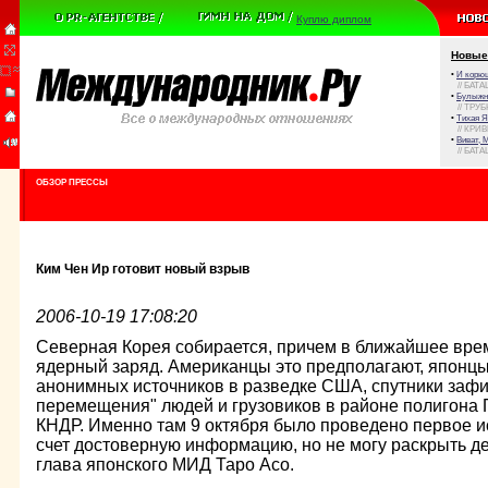
Куплю диплом
Новые
•
И корюш
// БАТА
•
Булыжни
// ТРУ
•
Тихая Я
// КРИ
•
Виват, 
// БАТА
ОБЗОР ПРЕССЫ
Ким Чен Ир готовит новый взрыв
2006-10-19 17:08:20
Северная Корея собирается, причем в ближайшее врем
ядерный заряд. Американцы это предполагают, японцы
анонимных источников в разведке США, спутники заф
перемещения" людей и грузовиков в районе полигона 
КНДР. Именно там 9 октября было проведено первое и
счет достоверную информацию, но не могу раскрыть дет
глава японского МИД Таро Асо.