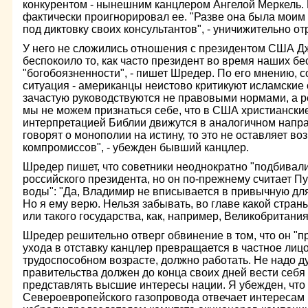
конкурентом - нынешним канцлером Ангелой Меркель. 
фактически проигнорировал ее. "Разве она была моим
под диктовку своих консультантов", - уничижительно от
У него не сложились отношения с президентом США 
беспокоило то, как часто президент во время наших бе
"богобоязненности", - пишет Шредер. По его мнению, 
ситуация - американцы неистово критикуют исламские с
зачастую руководствуются не правовыми нормами, а р
мы не можем признаться себе, что в США христиански
интерпретацией Библии движутся в аналогичном напра
говорят о монополии на истину, то это не оставляет в
компромиссов", - убежден бывший канцлер.
Шредер пишет, что советники неоднократно "подбивали"
российского президента, но он по-прежнему считает П
воды": "Да, Владимир не вписывается в привычную дл
Но я ему верю. Нельзя забывать, во главе какой стран
или такого государства, как, например, Великобритани
Шредер решительно отверг обвинение в том, что он "п
ухода в отставку канцлер превращается в частное лицо,
трудоспособном возрасте, должно работать. Не надо д
правительства должен до конца своих дней вести себя 
представлять высшие интересы нации. Я убежден, что 
Североевропейского газопровода отвечает интересам 