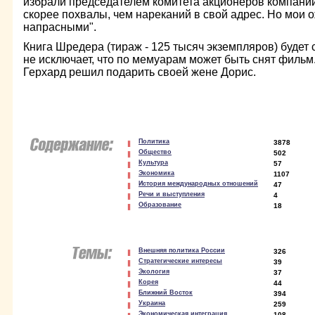
избрали председателем комитета акционеров компании
скорее похвалы, чем нареканий в свой адрес. Но мои 
напрасными".
Книга Шредера (тираж - 125 тысяч экземпляров) будет 
не исключает, что по мемуарам может быть снят фильм
Герхард решил подарить своей жене Дорис.
Политика
3878
Общество
502
Культура
57
Экономика
1107
История международных отношений
47
Речи и выступления
4
Образование
18
Внешняя политика России
326
Стратегические интересы
39
Экология
37
Корея
44
Ближний Восток
394
Украина
259
Экономическая интеграция
108