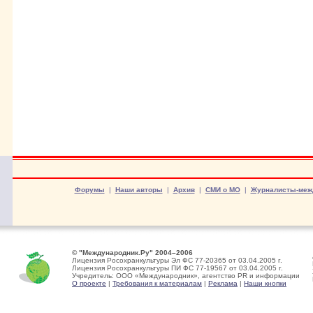
Форумы
|
Наши авторы
|
Архив
|
СМИ о МО
|
Журналисты-меж
© "Международник.Ру" 2004–2006
Лицензия Росохранкультуры Эл ФС 77-20365 от 03.04.2005 г.
Лицензия Росохранкультуры ПИ ФС 77-19567 от 03.04.2005 г.
Учредитель: ООО «Международник», агентство PR и информации
О проекте
|
Требования к материалам
|
Реклама
|
Наши кнопки