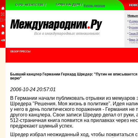
Куплю диплом
Новые
•
И корюш
// БАТА
•
Булыжни
// ТРУ
•
Тихая Я
// КРИ
•
Виват, 
// БАТА
ОБЗОР ПРЕССЫ
Бывший канцлер Германии Герхард Шредер: "Путин не вписывается 
верю"
2006-10-24 20:57:01
В Германии начали публиковать отрывки из мемуаров 
Шредера "Решения. Моя жизнь в политике". Идея напи
у него в день политического поражения - Германия не 
другого канцлера. Свои записи Шредер делал от руки, 
512-страничная книга появится на прилавках через нес
предрекают шумный успех.
Шредер избрал неожиданный ход, чтобы поквитаться с