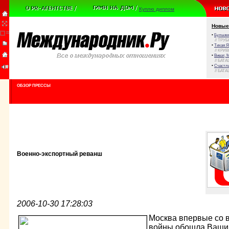
Куплю диплом
Новые
•
Булыжни
// ТРУ
•
Тихая Я
// КРИ
•
Виват, 
// БАТА
•
Счастли
// БАТА
ОБЗОР ПРЕССЫ
Военно-экспортный реванш
2006-10-30 17:28:03
Москва впервые со 
войны обошла Вашин