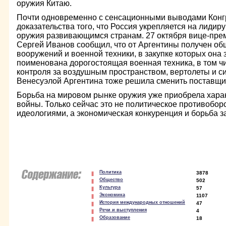
оружия Китаю.
Почти одновременно с сенсационными выводами Кон
доказательства того, что Россия укрепляется на лиди
оружия развивающимся странам. 27 октября вице-пре
Сергей Иванов сообщил, что от Аргентины получен о
вооружений и военной техники, в закупке которых она
поименована дорогостоящая военная техника, в том ч
контроля за воздушным пространством, вертолеты и с
Венесуэлой Аргентина тоже решила сменить поставщи
Борьба на мировом рынке оружия уже приобрела хара
войны. Только сейчас это не политическое противобор
идеологиями, а экономическая конкуренция и борьба 
Политика
3878
Общество
502
Культура
57
Экономика
1107
История международных отношений
47
Речи и выступления
4
Образование
18