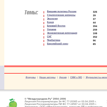
Внешняя политика России
326
Стратегические интересы
39
Экология
37
Корея
44
Ближний Восток
394
Украина
259
Экономическая интеграция
108
СНГ
352
Прибалтика
96
Европейский союз
85
Форумы
|
Наши авторы
|
Архив
|
СМИ о МО
|
Журналисты-меж
© "Международник.Ру" 2004–2006
Лицензия Росохранкультуры Эл ФС 77-20365 от 03.04.2005 г.
Лицензия Росохранкультуры ПИ ФС 77-19567 от 03.04.2005 г.
Учредитель: ООО «Международник», агентство PR и информации