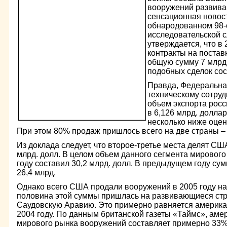
вооружений развива
сенсационная новост
обнародованном 98-
исследовательской 
утверждается, что в
контракты на постав
общую сумму 7 млрд.
подобных сделок сос
Правда, Федеральна
техническому сотру
объем экспорта росс
в 6,126 млрд. долла
несколько ниже оцен
При этом 80% продаж пришлось всего на две страны –
Из доклада следует, что второе-третье места делят СШ
млрд. долл. В целом объем данного сегмента мировог
году составил 30,2 млрд. долл. В предыдущем году сум
26,4 млрд.
Однако всего США продали вооружений в 2005 году на 
половина этой суммы пришлась на развивающиеся стр
Саудовскую Аравию. Это примерно равняется америка
2004 году. По данным британской газеты «Таймс», аме
мирового рынка вооружений составляет примерно 33%,