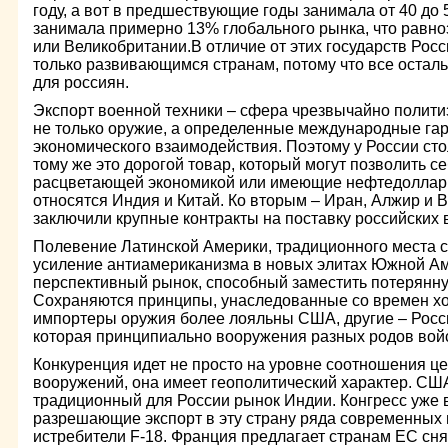
году, а вот в предшествующие годы занимала от 40 до 
занимала примерно 13% глобального рынка, что равн
или Великобритании.В отличие от этих государств Рос
только развивающимся странам, потому что все остал
для россиян.
Экспорт военной техники – сфера чрезвычайно полити
не только оружие, а определенные международные гар
экономического взаимодействия. Поэтому у России стол
тому же это дорогой товар, который могут позволить с
расцветающей экономикой или имеющие нефтедоллары
относятся Индия и Китай. Ко вторым – Иран, Алжир и 
заключили крупные контракты на поставку российских
Полевение Латинской Америки, традиционного места
усиление антиамериканизма в новых элитах Южной Ам
перспективный рынок, способный заместить потерянн
Сохраняются принципы, унаследованные со времен хо
импортеры оружия более лояльны США, другие – Росс
которая принципиально вооружения разных родов войск
Конкуренция идет не просто на уровне соотношения ц
вооружений, она имеет геополитический характер. СШ
традиционный для России рынок Индии. Конгресс уже 
разрешающие экспорт в эту страну ряда современных
истребители F-18. Франция предлагает странам ЕС сня