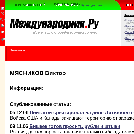
Куплю диплом
Новые
•
И корюш
// БАТА
•
Булыжни
// ТРУ
•
Тихая Я
// КРИ
•
Виват, 
// БАТА
Журналисты
МЯСНИКОВ Виктор
Информация:
Опубликованные статьи:
05.12.06
Пентагон среагировал на дело Литвиненко
Войска США и Канады зачищают территорию от зараже
09.11.06
Бишкек готов просить рубли и штыки
Россия, до сих пор остававшаяся только наблюдателем