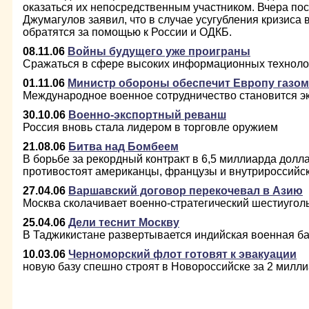
оказаться их непосредственным участником. Вчера пос
Джумагулов заявил, что в случае усугубления кризиса в
обратятся за помощью к России и ОДКБ.
08.11.06
Войны будущего уже проиграны
Сражаться в сфере высоких информационных техноло
01.11.06
Министр обороны обеспечит Европу газом
Международное военное сотрудничество становится 
30.10.06
Военно-экспортный реванш
Россия вновь стала лидером в торговле оружием
21.08.06
Битва над Бомбеем
В борьбе за рекордный контракт в 6,5 миллиарда дол
противостоят американцы, французы и внутрироссийс
27.04.06
Варшавский договор перекочевал в Азию
Москва сколачивает военно-стратегический шестиуголь
25.04.06
Дели теснит Москву
В Таджикистане развертывается индийская военная ба
10.03.06
Черноморский флот готовят к эвакуации
новую базу спешно строят в Новороссийске за 2 милл