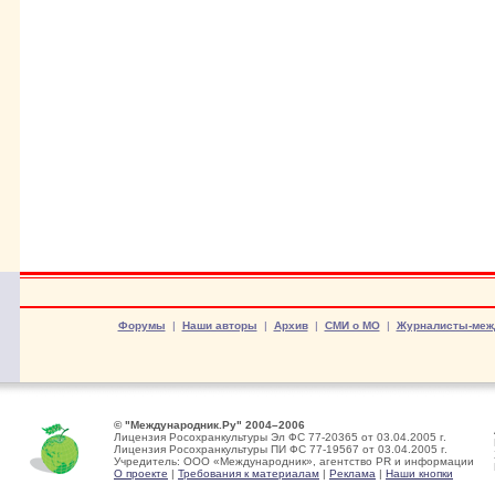
Форумы
|
Наши авторы
|
Архив
|
СМИ о МО
|
Журналисты-меж
© "Международник.Ру" 2004–2006
Лицензия Росохранкультуры Эл ФС 77-20365 от 03.04.2005 г.
Лицензия Росохранкультуры ПИ ФС 77-19567 от 03.04.2005 г.
Учредитель: ООО «Международник», агентство PR и информации
О проекте
|
Требования к материалам
|
Реклама
|
Наши кнопки