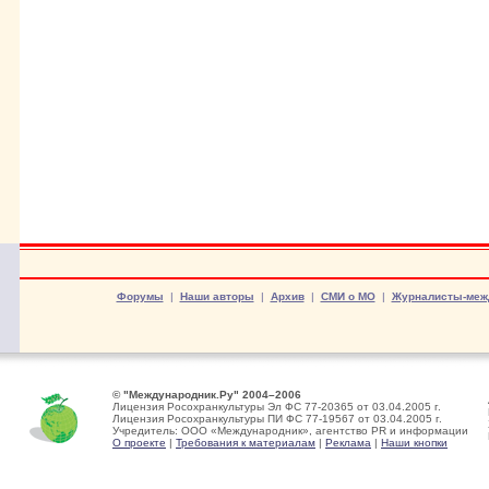
Форумы
|
Наши авторы
|
Архив
|
СМИ о МО
|
Журналисты-меж
© "Международник.Ру" 2004–2006
Лицензия Росохранкультуры Эл ФС 77-20365 от 03.04.2005 г.
Лицензия Росохранкультуры ПИ ФС 77-19567 от 03.04.2005 г.
Учредитель: ООО «Международник», агентство PR и информации
О проекте
|
Требования к материалам
|
Реклама
|
Наши кнопки