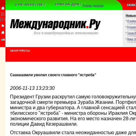
Куплю диплом
Новые
•
И корюш
// БАТА
•
Булыжни
// ТРУ
•
Тихая Я
// КРИ
•
Виват, 
// БАТА
ОБЗОР ПРЕССЫ
Саакашвили уволил своего главного "ястреба"
2006-11-13 13:23:30
Президент Грузии раскрутил самую головокружительну
загадочной смерти премьера Зураба Жвании. Портфел
министра и два губернатора. А главной сенсацией ста
тбилисского "ястреба" - министра обороны Ираклия О
экономического развития. На его место назначен 28-
полиции Давид Кезерашвили.
Отставка Окруашвили стала неожиданностью даже дл