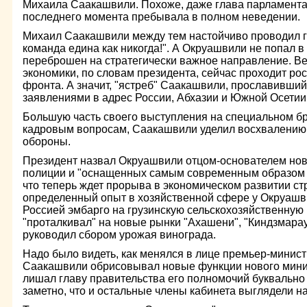
Михаила Саакашвили. Похоже, даже глава парламент
последнего момента пребывала в полном неведении.
Михаил Саакашвили между тем настойчиво проводил г
команда едина как никогда!". А Окруашвили не попал в 
переброшен на стратегически важное направление. В
экономики, по словам президента, сейчас проходит ро
фронта. А значит, "ястреб" Саакашвили, прославивши
заявлениями в адрес России, Абхазии и Южной Осетии
Большую часть своего выступления на специальном б
кадровым вопросам, Саакашвили уделил восхвалению 
обороны.
Президент назвал Окруашвили отцом-основателем нов
полиции и "оснащенных самым современным образом в
что теперь ждет прорыва в экономическом развитии ст
определенный опыт в хозяйственной сфере у Окруашв
Россией эмбарго на грузинскую сельскохозяйственную
"проталкивал" на новые рынки "Ахашени", "Киндзмарау
руководил сбором урожая винограда.
Надо было видеть, как менялся в лице премьер-минист
Саакашвили обрисовывал новые функции нового мини
лишал главу правительства его полномочий буквально
заметно, что и остальные члены кабинета выглядели н