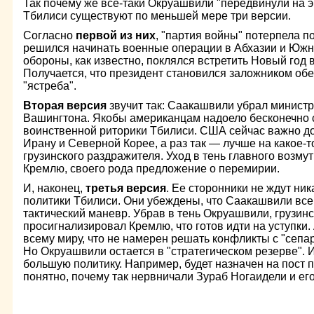
Так почему же все-таки Окруашвили "передвинули на э
Тбилиси существуют по меньшей мере три версии.
Согласно
первой из них
, "партия войны" потерпела 
решился начинать военные операции в Абхазии и Южн
обороны, как известно, поклялся встретить Новый год
Получается, что президент становился заложником об
"ястреба".
Вторая версия
звучит так: Саакашвили убрал минист
Вашингтона. Якобы американцам надоело бесконечно с
воинственной риторики Тбилиси. США сейчас важно до
Ирану и Северной Корее, а раз так — лучше на какое-т
грузинского раздражителя. Уход в тень главного возму
Кремлю, своего рода предложение о перемирии.
И, наконец,
третья версия
. Ее сторонники не ждут ни
политики Тбилиси. Они убеждены, что Саакашвили все
тактический маневр. Убрав в тень Окруашвили, грузин
просигнализировал Кремлю, что готов идти на уступки
всему миру, что не намерен решать конфликты с "сепа
Но Окруашвили остается в "стратегическом резерве". И
большую политику. Например, будет назначен на пост п
понятно, почему так нервничали Зураб Ногаидели и ег