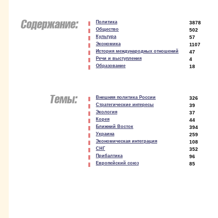
Политика
3878
Общество
502
Культура
57
Экономика
1107
История международных отношений
47
Речи и выступления
4
Образование
18
Внешняя политика России
326
Стратегические интересы
39
Экология
37
Корея
44
Ближний Восток
394
Украина
259
Экономическая интеграция
108
СНГ
352
Прибалтика
96
Европейский союз
85